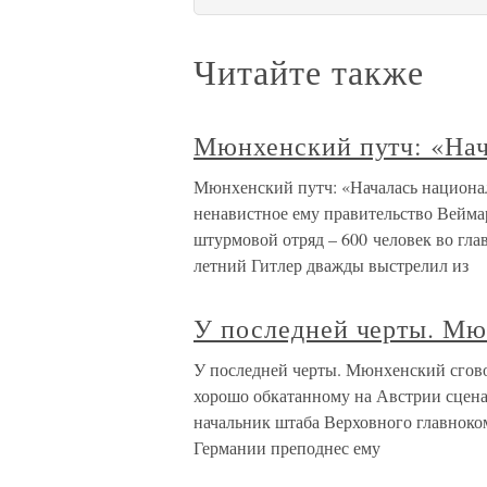
Читайте также
Мюнхенский путч: «Нач
Мюнхенский путч: «Началась национа
ненавистное ему правительство Веймар
штурмовой отряд – 600 человек во гла
летний Гитлер дважды выстрелил из
У последней черты. Мю
У последней черты. Мюнхенский сгово
хорошо обкатанному на Австрии сцен
начальник штаба Верховного главнок
Германии преподнес ему