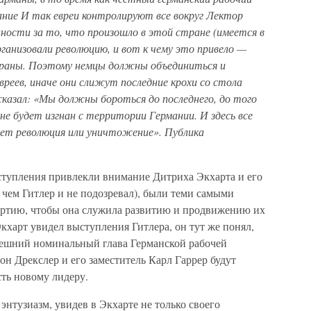
ние И так евреи контролируют все вокруг Лектор
ности за то, что произошло в этой стране (имеется в
рганизовали революцию, и вот к чему это привело —
траны. Поэтому немцы должны объединиться и
еев, иначе они слижут последние крохи со стола
сказал: «Мы должны бороться до последнего, до того
не будет изгнан с территории Германии. И здесь все
дет революция или уничтожение». Публика
ступления привлекли внимание Дитриха Экхарта и его
 чем Гитлер и не подозревал), были теми самыми
партию, чтобы она служила развитию и продвижению их
харт увидел выступления Гитлера, он тут же понял,
нешний номинальный глава Германской рабочей
н Дрекслер и его заместитель Карл Гаррер будут
ть новому лидеру.
нтузиазм, увидев в Экхарте не только своего