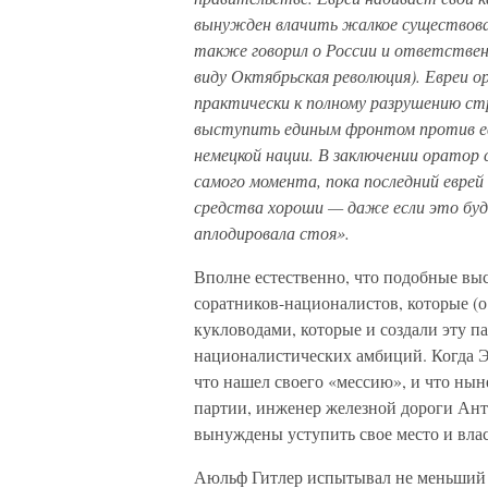
вынужден влачить жалкое существова
также говорил о России и ответствен
виду Октябрьская революция). Евреи о
практически к полному разрушению с
выступить единым фронтом против евр
немецкой нации. В заключении оратор 
самого момента, пока последний еврей 
средства хороши — даже если это бу
аплодировала стоя».
Вполне естественно, что подобные вы
соратников-националистов, которые (о
кукловодами, которые и создали эту 
националистических амбиций. Когда Эк
что нашел своего «мессию», и что ны
партии, инженер железной дороги Анто
вынуждены уступить свое место и влас
Аюльф Гитлер испытывал не меньший э