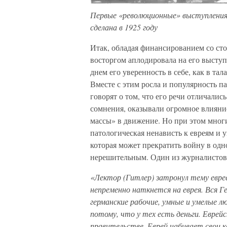
Первые «революционные» выступления
сделана в 1925 году
Итак, обладая финансированием со сто
восторгом аплодировала на его выступ
днем его уверенность в себе, как в тал
Вместе с этим росла и популярность п
говорят о том, что его речи отличалис
сомнения, оказывали огромное влияни
массы» в движение. Но при этом многи
патологическая ненависть к евреям и у
которая может прекратить войну в од
нерешительным. Один из журналистов 
«Лектор (Гитлер) затронул тему евреев
непременно наткнется на еврея. Вся Г
германские рабочие, умные и умелые лю
потому, что у тех есть деньги. Евре
правительстве. Еврей набивает свои к