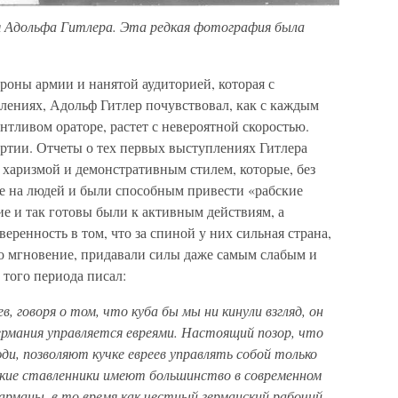
 Адольфа Гитлера. Эта редкая фотография была
роны армии и нанятой аудиторией, которая с
лениях, Адольф Гитлер почувствовал, как с каждым
антливом ораторе, растет с невероятной скоростью.
артии. Отчеты о тех первых выступлениях Гитлера
ь харизмой и демонстративным стилем, которые, без
е на людей и были способным привести «рабские
е и так готовы были к активным действиям, а
веренность в том, что за спиной у них сильная страна,
но мгновение, придавали силы даже самым слабым и
того периода писал:
, говоря о том, что куба бы мы ни кинули взгляд, он
ермания управляется евреями. Настоящий позор, что
ди, позволяют кучке евреев управлять собой только
йские ставленники имеют большинство в современном
арманы, в то время как честный германский рабочий