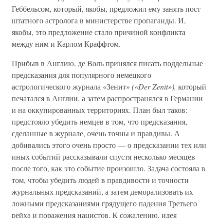
Геббельсом, который, якобы, предложил ему занять пост
штатного астролога в министерстве пропаганды. И,
якобы, это предложение стало причиной конфликта
между ним и Карлом Краффтом.
Прибыв в Англию, де Воль принялся писать поддельные
предсказания для популярного немецкого
астрологического журнала «Зенит»
(«Der Zenit»),
который
печатался в Англии, а затем распространялся в Германии
и на оккупированных территориях. План был таков:
предстояло убедить немцев в том, что предсказания,
сделанные в журнале, очень точны и правдивы. А
добивались этого очень просто — о предсказании тех или
иных событий рассказывали спустя несколько месяцев
после того, как это событие произошло. Задача состояла в
том, чтобы убедить людей в правдивости и точности
журнальных предсказаний, а затем деморализовать их
ложными предсказаниями грядущего падения Третьего
рейха и поражения нацистов. К сожалению, идея