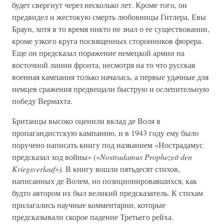
будет свергнут через несколько лет. Кроме того, он
предвидел и жестокую смерть любовницы Гитлера, Евы
Браун, хотя в то время никто не знал о ее существовании,
кроме узкого круга посвященных сторонников фюрера.
Еще он предсказал поражение немецкой армии на
восточной линии фронта, несмотря на то что русская
военная кампания только началась, а первые удачные для
немцев сражения предвещали быструю и ослепительную
победу Вермахта.
Британцы высоко оценили вклад де Воля в
пропагандистскую кампанию, и в 1943 году ему было
поручено написать книгу под названием «Нострадамус
предсказал ход войны» («
Nostradamus Prophezeit den
Kriegsverlauf»).
В книгу вошли пятьдесят стихов,
написанных де Волем, но позиционировавшихся, как
будто автором их был великий предсказатель. К стихам
прилагались научные комментарии, которые
предсказывали скорое падение Третьего рейха.