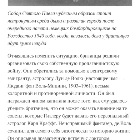
Собор Святого Павла чудесным образом стоит
нетронутым среди дыма и развалин города после
очередного налета немецких бомбардировщиков на
Рождество 1940 года, когда, казалось. дела у британцев
идут хуже некуда
Отчаявшись изменить ситуацию, британцы решили
организовать свою собственную пропагандистскую
войну. Они обратились за помощью к венгерскому
эмигранту, астрологу Луи де Волю (настоящее имя —
Людвиг фон Воль-Мицини, 1903–1961), весьма
колоритной и противоречивой личности. Он был
награжден чином капитана после того, как ему удалось
убедить британцев, что он может оказать влияние на те
советы, которые Гитлеру будет давать его персональный
астролог Карл Краффт. Неисправимый фантазер, де Воль
сочинил для самого себя экзотически то историю жизни.
Он описывал драматичную встречу с доктором