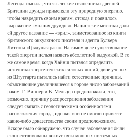
Легенда гласила, что языческие священники древней
Британии друиды применяли эту природную энергию,
чтобы навредить своим врагам, отсюда и появилось
выражение «молния друидов». Нацистские мистики дали
ей другое название — «врил», заимствованное из книги
британского оккультного писателя и адепта Булвера-
Литтона «Грядущая раса». На самом деле существование
такой энергии нельзя назвать абсолютной выдумкой. В то
же самое время, когда Хайнш пытался определить
источники энергетических силовых линий, двое ученых
из Штутгарта пытались найти естественные причины,
объясняющие увеличившееся в городе число заболеваний
раком. Г. Виннер и В. Мельцер предположили, что,
возможно, причину распространения заболевания
следует связать с геологическими особенностями
расположения города, однако, они не смогли привести
какие-либо доказательства своим предположениям.
Вскоре было обнаружено. что случаи заболевания были
сконцентрированы вокруг пяти мощных подземных