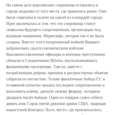
На самом деле королевские сокровища оставались в
городе недалеко от того места, где хранились ранее. Они
были спрятаны в склепе на одной из площадей города.
Идея заключалась в том, что эти сокровища станут
символом будущего сопротивления, организации под
кодовым названием «Вервольф», которая так и не была
создана. Вместо этого потрепанный войной Вермахт
добровольно сдался союзническим войскам.
Высокопоставленные офицеры и военные преступники
сбежали в Соединенные Штаты, воспользовавшись
фальшивыми паспортами. Там их, вместе с
награбленным добром, приняли в распростертые объятия
собратья по несчастью. Только фанатичные бойцы СС в
отчаянной попытке оказать последнее сопротивление и
выполнить клятву, данную своему фюреру, потеряли
двадцать тысяч бойцов. Один из отрядов сумел отбить
девять атак Сорок пятой дивизии армии США, защищая
нацистский Конгресс-Холл, место, где произносилось