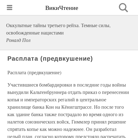
ВикиЧтение
Оккультные тайны третьего рейха. Темные силы,
освобожденные нацистами
Роналд Пол
Расплата (предвкушение)
Расплата (предвкушение)
Участившиеся бомбардировки в последние годы войны
вынудили Кальтенбруннера отдать приказ о перенесении
копья и императорских регалий в центральное
хранилище банка Кон на Кёнигштрассе. Но после того
как здание банка также пострадало во время одного из
налетов союзнических войск, Гиммлер принял решение
спрятать копье как можно надежнее. Он разработал
целый план, согласно которому предстояло распечатать