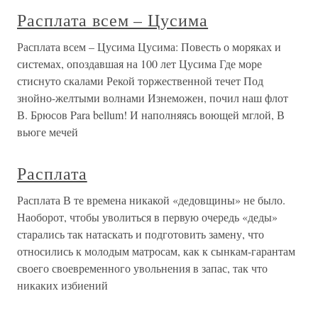
Расплата всем – Цусима
Расплата всем – Цусима Цусима: Повесть о моряках и
системах, опоздавшая на 100 лет Цусима Где море
стиснуто скалами Рекой торжественной течет Под
знойно-желтыми волнами Изнеможен, почил наш флот
В. Брюсов Para bellum! И наполняясь воющей мглой, В
вьюге мечей
Расплата
Расплата В те времена никакой «дедовщины» не было.
Наоборот, чтобы уволиться в первую очередь «деды»
старались так натаскать и подготовить замену, что
относились к молодым матросам, как к сынкам-гарантам
своего своевременного увольнения в запас, так что
никаких избиений