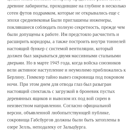
древние лабиринты, проходившие на глубине в несколько
сотен футов подрамком, которые не открывались еще с
эпохи средневековья Были приглашены инженеры,
поклявшиеся соблюдать полную секретность, прежде чем
были допущены к работе. Им предстояло расчистить и
расширить коридоры, а также построить внутри тоннелей
настоящий бункер с системой вентиляции, который
должен был закрываться двумя массивными стальными
дверьми. Но в марте 1945 года, когда войска союзников
вели активное наступление и неумолимо приближались к
Берлину, Гиммлер тайно вывез сокровища под покровом
ночи. При этом днем для отвода глаз был разыгран
настоящий спектакль с загрузкой в броневик пустых
деревянных ящиков и вывозом их под вой сирен в
неизвестном направлении. Согласно официальной
версии, объявленной любопытствующей публике,
сокровища Габсбургов должны были быть затоплены в
озере Зелль, неподалеку от Зальцбурга.