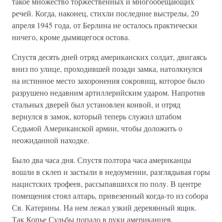
такое множество торжественных и многообещающих
речей. Когда, наконец, стихли последние выстрелы, 20
апреля 1945 года, от Берлина не осталось практически
ничего, кроме дымящегося остова.
Спустя десять дней отряд американских солдат, двигаясь
вниз по улице, проходившей позади замка, натолкнулся
на истинное место захоронения сокровищ, которое было
разрушено недавним артиллерийским ударом. Напротив
стальных дверей был установлен конвой, и отряд
вернулся в замок, который теперь служил штабом
Седьмой Американской армии, чтобы доложить о
неожиданной находке.
Было два часа дня. Спустя полтора часа американцы
вошли в склеп и застыли в недоумении, разглядывая горы
нацистских трофеев, рассыпавшихся по полу. В центре
помещения стоял алтарь, привезенный когда-то из собора
Св. Катерины. На нем лежал узкий деревянный ящик.
Так Копье Судьбы попало в руки американцев.