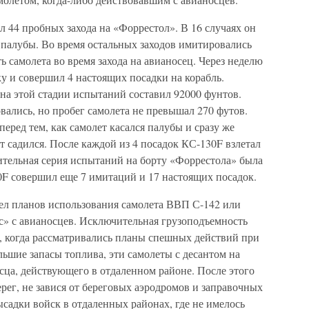
л 44 пробных захода на «Форрестол». В 16 случаях он
 палубы. Во время остальных заходов имитировались
ь самолета во время захода на авианосец. Через неделю
у и совершил 4 настоящих посадки на корабль.
на этой стадии испытаний составил 92000 фунтов.
ались, но пробег самолета не превышал 270 футов.
еред тем, как самолет касался палубы и сразу же
т садился. После каждой из 4 посадок КС-130F взлетал
чительная серия испытаний на борту «Форрестола» была
30F совершил еще 7 имитаций и 17 настоящих посадок.
ел планов использования самолета ВВП С-142 или
с» с авианосцев. Исключительная грузоподъемность
, когда рассматривались планы спешных действий при
ьшие запасы топлива, эти самолеты с десантом на
осца, действующего в отдаленном районе. После этого
ерег, не завися от береговых аэродромов и заправочных
ысадки войск в отдаленных районах, где не имелось