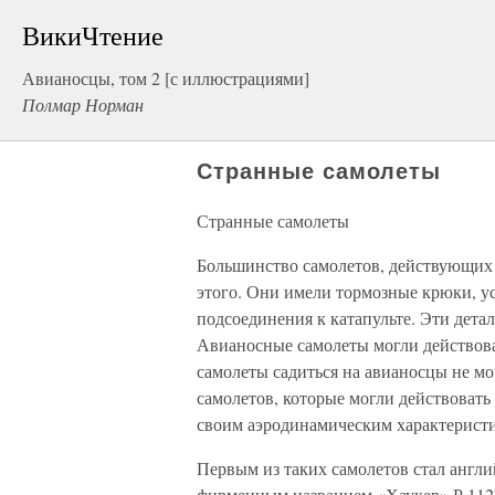
ВикиЧтение
Авианосцы, том 2 [с иллюстрациями]
Полмар Норман
Странные самолеты
Странные самолеты
Большинство самолетов, действующих 
этого. Они имели тормозные крюки, у
подсоединения к катапульте. Эти дета
Авианосные самолеты могли действоват
самолеты садиться на авианосцы не мо
самолетов, которые могли действовать
своим аэродинамическим характерист
Первым из таких самолетов стал англи
фирменным названием «Хаукер» Р.1127