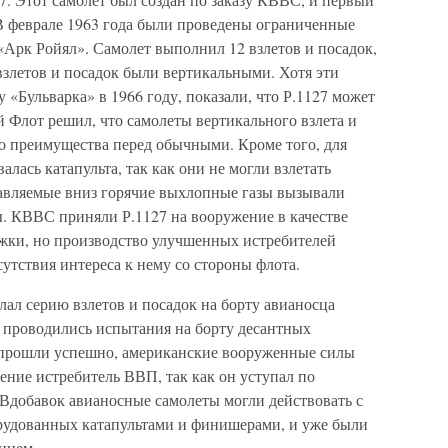
. В феврале 1963 года были проведены ограниченные
«Арк Ройял». Самолет выполнил 12 взлетов и посадок,
взлетов и посадок были вертикальными. Хотя эти
 «Бульварка» в 1966 году, показали, что Р.1127 может
й Флот решил, что самолеты вертикального взлета и
о преимущества перед обычными. Кроме того, для
алась катапульта, так как они не могли взлетать
равляемые вниз горячие выхлопные газы вызывали
ы. КВВС приняли Р.1127 на вооружение в качестве
жки, но производство улучшенных истребителей
сутствия интереса к нему со стороны флота.
ал серию взлетов и посадок на борту авианосца
е проводились испытания на борту десантных
я прошли успешно, американские вооруженные силы
ение истребитель ВВП, так как он уступал по
Вдобавок авианосные самолеты могли действовать с
рудованных катапультами и финишерами, и уже были
нием.