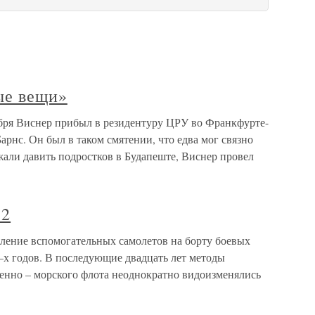
ые вещи»
ября Виснер прибыл в резидентуру ЦРУ во Франкфурте-
арнс. Он был в таком смятении, что едва мог связно
жали давить подростков в Будапеште, Виснер провел
-2
ление вспомогательных самолетов на борту боевых
0–х годов. В последующие двадцать лет методы
оенно – морского флота неоднократно видоизменялись