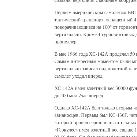
Первым американским самолетом ВВП,
тактический транспорт, оснащенный 4
поворачивающиеся на 100° от горизонта
вертикально. Кроме 4 турбовинтовых 
пропеллер.
В мае 1966 года ХС-142А проделал 50 
Самым интересным моментом были мгнов
вертикально зависал над полетной пал
самолет уходил вперед.
ХС-142А имел взлетный вес 30000 фунт
до 400 миль/час вперед.
Однако ХС-142А был только вторым ч
авианосцев. Первым был КС-130F, че
который провел серию испытательных 
«Геркулес» имел взлетный вес свыше 1
92,66 фута. Он был самым большим сам