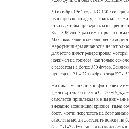
30 октября 1962 года КС-130F соверши
имитировал посадку, касаясь колесами
отказы, чтобы проверить маневренност
КС-130F еще 3 раза имитировал посадк
Максимальный взлетный вес самолета 
Аэрофинишеры авианосца не использов
Для этого пилот реверсировал моторы п
нажимал на тормоза, как только самоле
с разбегом не более 330 футов. Заклю
проведена 21 – 22 ноября, когда КС-1
Но пока американский флот еще не им
транспортного гиганта С-130 «Геркуле
самолетов привлекала к ним внимание
внезапно возникшем кризисе. Имея бол
борту могли перелететь на борт авиан
самолеты могли доставить войска на б
баз. С-142 обеспечивал возможность в