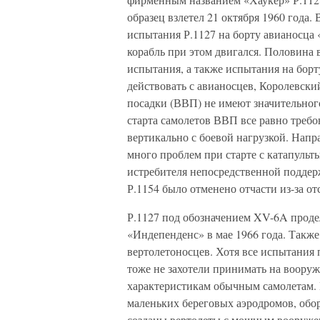
образец взлетел 21 октября 1960 года
испытания Р.1127 на борту авианосца 
корабль при этом двигался. Половина 
испытания, а также испытания на борту
действовать с авианосцев, Королевски
посадки (ВВП) не имеют значительног
старта самолетов ВВП все равно требов
вертикально с боевой нагрузкой. Нап
много проблем при старте с катапульт
истребителя непосредственной поддер
Р.1154 было отменено отчасти из-за от
Р.1127 под обозначением XV-6A продел
«Индепенденс» в мае 1966 года. Такж
вертолетоносцев. Хотя все испытани
тоже не захотели принимать на вооруж
характеристикам обычным самолетам. 
маленьких береговых аэродромов, обо
созданы вертолеты с мощным вооруже