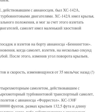
 действовавшим с авианосцев, был ХС-142А,
 турбовинтовыми двигателями. ХС-142А имел крылья,
льного положения, и мог за счет этого взлетать
двигателей, самолет имел маленький хвостовой
посадок и взлетов на борту авианосца «Беннингтон».
ения, когда самолет, взлетев, на несколько секунд
убой. После этого, изменив угол поворота крыльев,
ов и скорость, изменяющуюся от 35 миль/час назад (!)
етырехмоторным самолетом, действовавшим с
тырехмоторный турбовинтовой транспортный самолет,
полетов с авианосца «Форрестол». КС-130F
00000 фунтов, размах крыльев 132,5 фута и длину
олетом, когда-либо действовавшим с авианосцев.