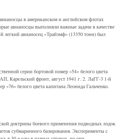
 авианосцы в американском и английском флотах
торые авианосцы выполняли важные задачи в качестве
й легкий авианосец «Трайэмф» (13350 тонн) был
ственной серии бортовой помер «54» белого цвета
АП, Карельский фронт, август 1941 г. 2. ЛаГГ-3 1-й
р «76» белого цвета капитана Леонида Гальченко.
кой доктрины боевого применения подводных лодок
летов субмаринного базирования. Эксперименты с
сь в 30-е оды в разных странах, но они