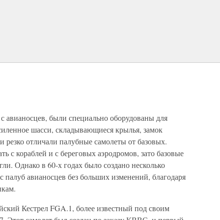
с авианосцев, были специально оборудованы для
силенное шасси, складывающиеся крылья, замок
ли резко отличали палубные самолеты от базовых.
ь с кораблей и с береговых аэродромов, зато базовые
гли. Однако в 60-х годах было создано несколько
 с палуб авианосцев без больших изменений, благодаря
икам.
йский Кестрел FGA.1, более известный под своим
. Этот самолет был создан по заказу КВВС, и первый