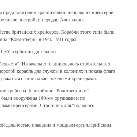
м представителем сравнительно небольших крейсеров
ре после постройки передан Австралии.
йства британских крейсеров. Корабли этого типа были
па “Кондотьери” в 1940-1941 годах.
 ГЭУ, турбинно-дизельной.
 бюджета”. Изначально планировалось строительство
дорогой корабль для службы в колониях и показа флага
 сражаться с японскими тяжелыми крейсерами.
гкие крейсера. Ближайшие “Родственники”
” были вооружены 180-мм орудиями и по
лыми крейсерами. Строились для “большого
мной дальностью плавания и мощным артиллерийским