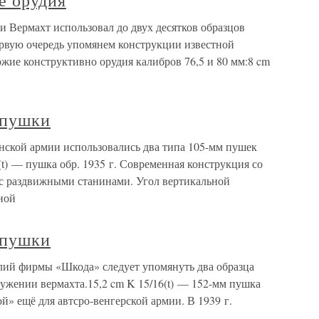
е орудия
Вермахт использовал до двух десятков образцов
рвую очередь упомянем конструкции известной
ие конструктивно орудия калибров 76,5 и 80 мм:8 cm
 пушки
ской армии использовались два типа 105-мм пушек
t) — пушка обр. 1935 г. Современная конструкция со
 с раздвижными станинами. Угол вертикальной
ьной
 пушки
лий фирмы «Шкода» следует упомянуть два образца
ужении вермахта.15,2 cm K 15/16(t) — 152-мм пушка
й» ещё для автсро-венгерской армии. В 1939 г.