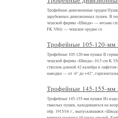
Трофейные дивизионны
Трофейные дивизионные орудия Пушки 
зарубежных дивизионных пушек. В пе
чешской фирмы «Шкода» — весьма схож
FK 5/8(t) — чешское орудие со
Трофейные 105-120-мм
Трофейные 105-120-мм пушки В герман
чешской фирмы «Шкода».10,5 cm K 35(
стволом длиной 42 калибра и лафетом
наводки — от -6° до +42°, горизонтал
Трофейные 145-155-мм
Трофейные 145-155-мм пушки Из изде
тяжелых пушек, находившихся на воор
обр. 1915/16 г., выпускавшаяся «Шкодо
вермахт получил 10 таких орудий. Ещё