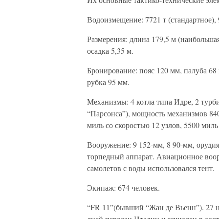
Водоизмещение: 7721 т (стандартное), 
Размерения: длина 179,5 м (наибольша
осадка 5,35 м.
Бронирование: пояс 120 мм, палуба 68 
рубка 95 мм.
Механизмы: 4 котла типа Идре, 2 турб
“Парсонса”), мощность механизмов 8400
миль со скоростью 12 узлов, 5500 миль
Вооружение: 9 152-мм, 8 90-мм, орудия
торпедный аппарат. Авиационное воору
самолетов с воды использовался тент.
Экипаж: 674 человек.
“FR 11”(бывший “Жан де Вьенн”). 27 н
дней передан Италии и зачислен в сост