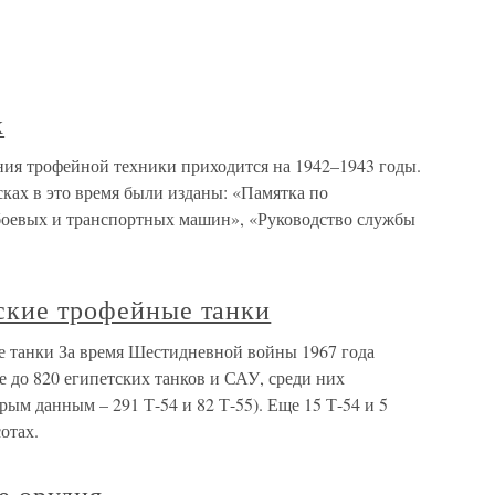
х
ия трофейной техники приходится на 1942–1943 годы.
сках в это время были изданы: «Памятка по
оевых и транспортных машин», «Руководство службы
ские трофейные танки
е танки За время Шестидневной войны 1967 года
е до 820 египетских танков и САУ, среди них
орым данным – 291 Т-54 и 82 Т-55). Еще 15 Т-54 и 5
отах.