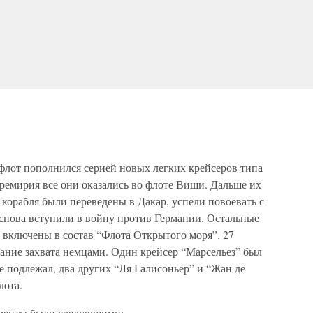
 флот пополнился серией новых легких крейсеров типа
ремирия все они оказались во флоте Виши. Дальше их
 корабля были переведены в Дакар, успели повоевать с
снова вступили в войну против Германии. Остальные
и включены в состав “Флота Открытого моря”. 27
жание захвата немцами. Один крейсер “Марсельез” был
 подлежал, два других “Ля Галисоньер” и “Жан де
лота.
ементы были следующими: