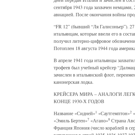
сентября 1943 года захвачен немцами,
авиацией. После окончания войны про
“FR 12” (бывший “Ля Галисоньер”). 27
итальянцам, которые ввели его в соста
получил литерно-цифровое обозначени
Потоплен 18 августа 1944 года америк
В апреле 1941 года итальянцы захвати
трофеев был учебный крейсер “Далмац
зачислен в итальянский флот, переиме
канонерская лодка.
КРЕЙСЕРА МИРА – АНАЛОГИ ЛЕГ
КОНЦЕ 1930-Х ГОДОВ
1
2
Название «Сидней»
«Саутгемптон»
«
7
8
«Эмиль Бертен»
«Агано»
Страна Авс
Франция Япония (число кораблей в серии
вступления в строй 1935-1936 1937 193