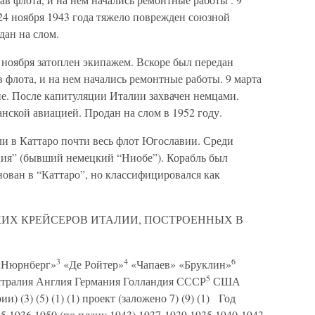
 24 ноября 1943 года тяжело поврежден союзной
дан на слом.
 ноября затоплен экипажем. Вскоре был передан
в флота, и на нем начались ремонтные работы. 9 марта
е. После капитуляции Италии захвачен немцами.
анской авиацией. Продан на слом в 1952 году.
ли в Каттаро почти весь флот Югославии. Среди
ия” (бывший немецкий “Ниобе”). Корабль был
нован в “Каттаро”, но классифицировался как
КИХ КРЕЙСЕРОВ ИТАЛИИ, ПОСТРОЕННЫХ В
3
4
6
Нюрнберг»
«Де Ройтер»
«Чапаев» «Бруклин»
5
тралия Англия Германия Голландия СССР
США
) (3) (5) (1) (1) проект (заложено 7) (9) (1) Год
5 1936 1950 (по плану 1943) 1937-1939 1935 1940-1943