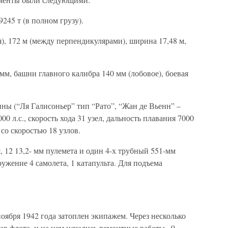
9245 т (в полном грузу).
я), 172 м (между перпендикулярами), ширина 17,48 м,
мм, башни главного калибра 140 мм (лобовое), боевая
ины (“Ля Галисоньер” тип “Рато”, “Жан де Вьенн” –
0 л.с., скорость хода 31 узел, дальность плавания 7000
 со скоростью 18 узлов.
, 12 13,2- мм пулемета и один 4-х трубный 551-мм
жение 4 самолета, 1 катапульта. Для подъема
оября 1942 года затоплен экипажем. Через несколько
ав флота, и на нем начались ремонтные работы . 9