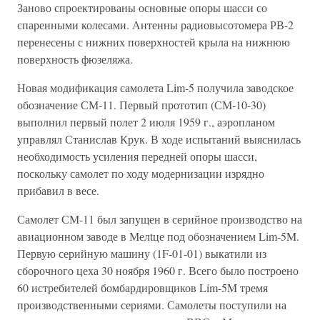
Заново спроектированы основные опоры шасси со
спаренными колесами. Антенны радиовысотомера РВ-2
перенесены с нижних поверхностей крыла на нижнюю
поверхность фюзеляжа.
Новая модификация самолета Lim-5 получила заводское
обозначение СМ-11. Первый прототип (СМ-10-30)
выполнил первый полет 2 июля 1959 г., аэропланом
управлял Станислав Крук. В ходе испытаний выяснилась
необходимость усиления передней опоры шасси,
поскольку самолет по ходу модернизации изрядно
прибавил в весе.
Самолет СМ-11 был запущен в серийное производство на
авиационном заводе в Мелtце под обозначением Lim-5M.
Первую серийную машину (1F-01-01) выкатили из
сборочного цеха 30 ноября 1960 г. Всего было построено
60 истребителей бомбардировщиков Lim-5M тремя
производственными сериями. Самолеты поступили на