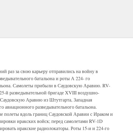
ний раз за свою карьеру отправились на войну в
зведывательного батальона и роты А 224- го
альона. Самолеты прибыли в Саудовскую Аравию. RV-
25-й разведывательной бригаде XVIII воздушно-
 в Саудовскую Аравию из Штутгарта, Западная
го авиационного разведывательного батальона.
е полеты вдоль границ Саудовской Аравии с Ираком и
ировки иракских войск; перед самолетами RV-1D
ировать иракские радиолокаторы. Роты 15-и и 224-го