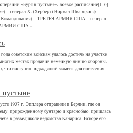
перации «Буря в пустыне». Боевое расписание[116]
) – генерал Х. (Херберт) Норман Шварцкопф
 Командования) – ТРЕТЬЯ АРМИЯ США – генерал
С АРМИИ США –
сь
3 года советским войскам удалось достичь на участке
 многих местах продавив немецкую линию обороны.
о, что наступил подходящий момент для нанесения
в пустыне
усте 1937 г. Эпплера отправили в Берлин, где он
 ему, прирожденному бунтарю и краснобаю, пришлась
чеба в разведшколе ведомства Канариса. Вскоре его