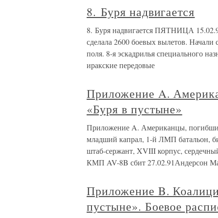
8. Буря надвигается
8. Буря надвигается ПЯТНИЦА 15.02.9
сделала 2600 боевых вылетов. Начали
поля. 8-я эскадрилья специального н
иракские передовые
Приложение A. Америк
«Буря в пустыне»
Приложение A. Американцы, погибшие
младший капрал, 1-й ЛМП батальон, б
штаб-сержант, XVIII корпус, сердечны
КМП AV-8B сбит 27.02.91Андерсон Ма
Приложение B. Коалици
пустыне». Боевое распи