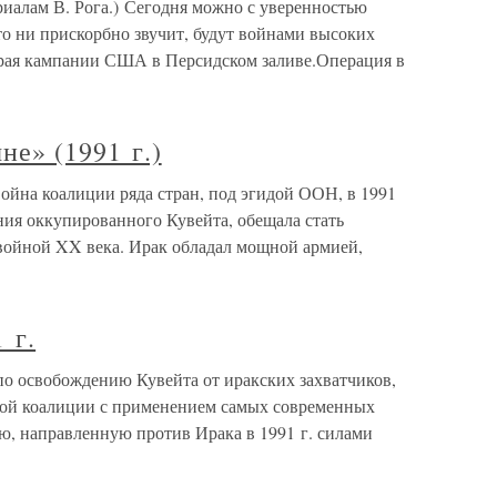
ам В. Рога.) Сегодня можно с уверенностью
это ни прискорбно звучит, будут войнами высоких
торая кампании США в Персидском заливе.Операция в
не» (1991 г.)
Война коалиции ряда стран, под эгидой ООН, в 1991
ния оккупированного Кувейта, обещала стать
 войной XX века. Ирак обладал мощной армией,
 г.
 освобождению Кувейта от иракских захватчиков,
ой коалиции с применением самых современных
, направленную против Ирака в 1991 г. силами