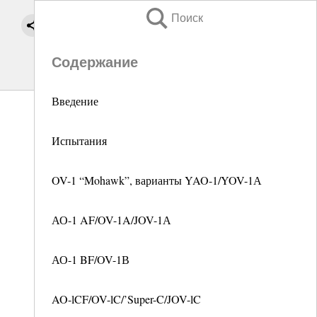
Поиск
Содержание
Введение
Испытания
OV-1 “Mohawk”, варианты YAO-1/YOV-1А
АО-1 AF/OV-1A/JOV-1А
АО-1 BF/OV-1В
AO-lCF/OV-lC/’Super-C/JOV-lC