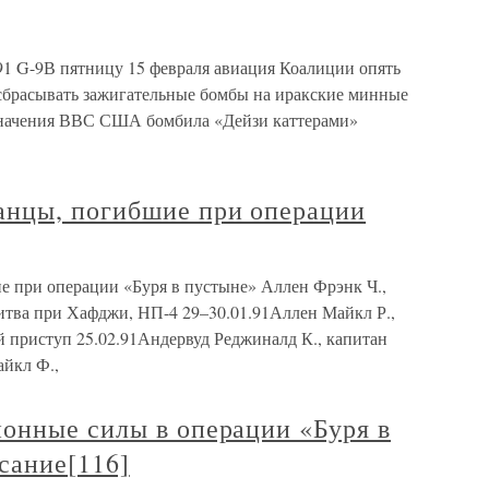
1 G-9В пятницу 15 февраля авиация Коалиции опять
 сбрасывать зажигательные бомбы на иракские минные
азначения ВВС США бомбила «Дейзи каттерами»
анцы, погибшие при операции
 при операции «Буря в пустыне» Аллен Фрэнк Ч.,
итва при Хафджи, НП-4 29–30.01.91Аллен Майкл Р.,
й приступ 25.02.91Андервуд Реджиналд К., капитан
йкл Ф.,
онные силы в операции «Буря в
сание[116]