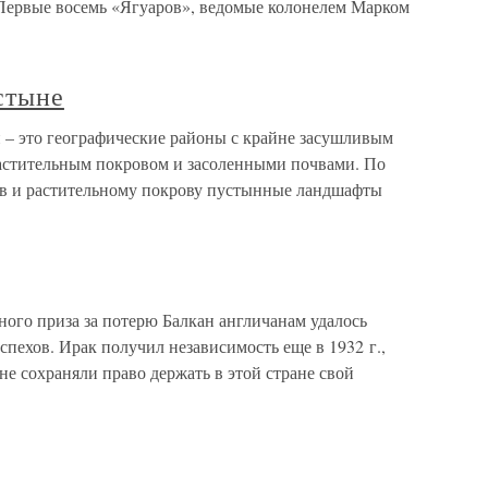
. Первые восемь «Ягуаров», ведомые колонелем Марком
стыне
 – это географические районы с крайне засушливым
астительным покровом и засоленными почвами. По
ов и растительному покрову пустынные ландшафты
ьного приза за потерю Балкан англичанам удалось
спехов. Ирак получил независимость еще в 1932 г.,
не сохраняли право держать в этой стране свой