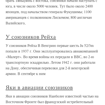
брать Тяньцзинь с востока, союзники начали наступать с
юга, в числе около 5000 человек. Тут было около 2400
японцев, под начальством генерала Фукушимы; 1100
американцев с полковником Лискемом; 800 англичан
Валийского,
У союзников Рейха
У союзников Рейха В Венгрию первые шесть Ju 52/3m
попали в 1937 г. Они эксплуатировались авиакомпанией
«Малерт». Во время войны их передали в ВВС, во 2-ю
транспортную эскадрилью. Летом 1942 г. они работали
на Дону, обеспечивая перевозки для 2-й венгерской
армии. В сентябре к ним
Яки в авиации союзников
Яки в авиации союзников Наиболее известной частью на
Восточном Фронте был французский истребительный