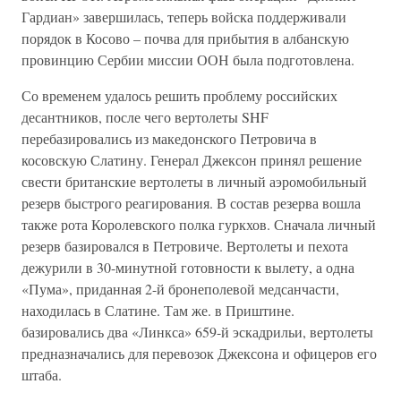
Гардиан» завершилась, теперь войска поддерживали
порядок в Косово – почва для прибытия в албанскую
провинцию Сербии миссии ООН была подготовлена.
Со временем удалось решить проблему российских
десантников, после чего вертолеты SHF
перебазировались из македонского Петровича в
косовскую Слатину. Генерал Джексон принял решение
свести британские вертолеты в личный аэромобильный
резерв быстрого реагирования. В состав резерва вошла
также рота Королевского полка гуркхов. Сначала личный
резерв базировался в Петровиче. Вертолеты и пехота
дежурили в 30-минутной готовности к вылету, а одна
«Пума», приданная 2-й бронеполевой медсанчасти,
находилась в Слатине. Там же. в Приштине.
базировались два «Линкса» 659-й эскадрильи, вертолеты
предназначались для перевозок Джексона и офицеров его
штаба.