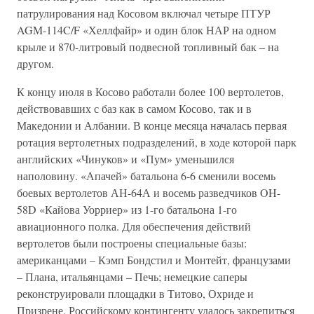
патрулирования над Косовом включал четыре ПТУР
AGM-114C/F «Хеллфайр» и один блок НАР на одном
крыле и 870-литровый подвесной топливный бак – на
другом.
К концу июля в Косово работали более 100 вертолетов,
действовавших с баз как в самом Косово, так и в
Македонии и Албании. В конце месяца началась первая
ротация вертолетных подразделений, в ходе которой парк
английских «Чинуков» и «Пум» уменьшился
наполовину. «Апачей» батальона 6-6 сменили восемь
боевых вертолетов АН-64А и восемь разведчиков OH-
58D «Кайова Уорриер» из 1-го батальона 1-го
авиационного полка. Для обеспечения действий
вертолетов были построены специальные базы:
американцами – Кэмп Бондстил и Монтейт, французами
– Плана, итальянцами – Печь; немецкие саперы
реконструировали площадки в Титово, Охриде и
Призрене. Российскому контингенту удалось закрепиться