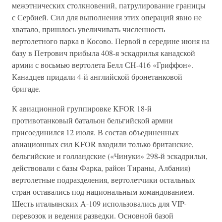
межэтнических столкновений, патрулирование границы
с Сербией. Сил для выполнения этих операций явно не
хватало, пришлось увеличивать численность
вертолетного парка в Косово. Первой в середине июня на
базу в Петрович прибыла 408-я эскадрилья канадской
армии с восьмью вертолета Белл СН-416 «Гриффон».
Канадцев придали 4-й английской бронетанковой
бригаде.
К авиационной группировке KFOR 18-й
противотанковый батальон бельгийской армии
присоединился 12 июля. В состав объединенных
авиационных сил KFOR входили только британские,
бельгийские и голландские («Чинуки» 298-й эскадрильи,
действовали с базы Фарка, район Тираны, Албания)
вертолетные подразделения, вертолетчики остальных
стран оставались под национальным командованием.
Шесть итальянских А-109 использовались для VIP-
перевозок и ведения разведки. Основной базой