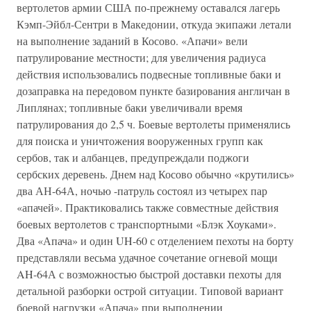
вертолетов армии США по-прежнему оставался лагерь
Кэмп-Эйбл-Сентри в Македонии, откуда экипажи летали
на выполнение заданий в Косово. «Апачи» вели
патрулирование местности; для увеличения радиуса
действия использовались подвесные топливные баки и
дозаправка на передовом пункте базирования англичан в
Липлянах; топливные баки увеличивали время
патрулирования до 2,5 ч. Боевые вертолеты применялись
для поиска и уничтожения вооруженных групп как
сербов, так и албанцев, предупреждали поджоги
сербских деревень. Днем над Косово обычно «крутились»
два АН-64А, ночью -патруль состоял из четырех пар
«апачей». Практиковались также совместные действия
боевых вертолетов с транспортными «Блэк Хоуками».
Два «Апача» и один UH-60 с отделением пехоты на борту
представляли весьма удачное сочетание огневой мощи
AH-64А с возможностью быстрой доставки пехоты для
детальной разборки острой ситуации. Типовой вариант
боевой нагрузки «Апача» при выполнении