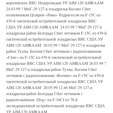
королевских ВВС Нидерландов УР AIM-120 AMRAAM
24.03.99 ? МиГ-29 127-я эскадрилья Косово Сбит
полковником Цезарем «Рико» Родригесом на F-15С из
439-й тактической истре­бительной эскадрильи ВВС
США УР AIM-120 AMRAAM 24.03.99 ? МиГ-29 127-я
эскадрилья район Белграда Сбит летчиком F-15С из 439-й
тактической истребительной эскадрильи ВВС США УР
AIM-120 AMRAAM 26.03.99 ? МиГ-29 127-я эскадрилья
район Тузлы, Босния Сбит летчиком с радиопозывным
«Claw» на F-15C из 439-й тактической истребитель­ной
эскадрильи ВВС США УР AIM-120 AMRAAM 26.03.99 ?
МиГ-29 127-я эскадрилья район Тузлы, Босния Сбит
летчиком с радиопозывным «Boomer» на F-15C из 439-й
тактической истреби­тельной эскадрильи ВВС США УР
AIM-120 AMRAAM 20.05.99 12.46 МиГ-29 127-я
эскадрилья район Белграда Сбит летчиком с
радиопозывным «Dog» на F-16CJ из 78-й
экспедиционной истреби­тельной эскадрильи ВВС США
УР AIM-120 AMRAAM