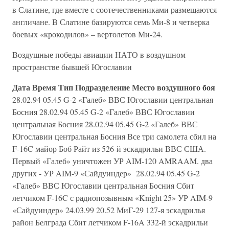
в Слатине, где вместе с соотечественниками размещаются
англичане. В Слатине базируются семь Ми-8 и четверка
боевых «крокодилов» – вертолетов Ми-24.
Воздушные победы авиации НАТО в воздушном
пространстве бывшей Югославии
Дата
Время
Тип
Подразделение
Место воздушного боя
28.02.94 05.45 G-2 «Галеб» ВВС Югославии центральная
Босния 28.02.94 05.45 G-2 «Галеб» ВВС Югославии
центральная Босния 28.02.94 05.45 G-2 «Галеб» ВВС
Югославии центральная Босния Все три самолета сбил на
F-16C майор Боб Райт из 526-й эскадрильи ВВС США.
Пер­вый «Галеб» уничтожен УР AIM-120 AMRAAM. два
других - УР AIM-9 «Сайдуиндер» 28.02.94 05.45 G-2
«Галеб» ВВС Югославии центральная Босния Сбит
летчиком F-16C с радиопозывным «Knight 25» УР AIM-9
«Сайдуиндер» 24.03.99 20.52 МиГ-29 127-я эскадрилья
район Белграда Сбит летчиком F-16A 332-й эскадрильи