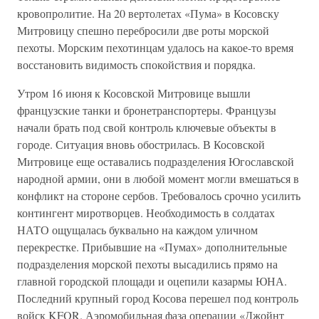
кровопролитие. На 20 вертолетах «Пума» в Косовску
Митровицу спешно перебросили две роты морской
пехоты. Морским пехотинцам удалось на какое-то время
восстановить видимость спокойствия и порядка.
Утром 16 июня к Косовской Митровице вышли
французские танки и бронетранспортеры. Французы
начали брать под свой контроль ключевые объекты в
городе. Ситуация вновь обострилась. В Косовской
Митровице еще оставались подразделения Югославской
народной армии, они в любой момент могли вмешаться в
конфликт на стороне сербов. Требовалось срочно усилить
контингент миротворцев. Необходимость в солдатах
НАТО ощущалась буквально на каждом уличном
перекрестке. Прибывшие на «Пумах» дополнительные
подразделения морской пехоты высадились прямо на
главной городской площади и оцепили казармы ЮНА.
Последний крупный город Косова перешел под контроль
войск KFOR. Аэромобильная фаза операции «Джойнт