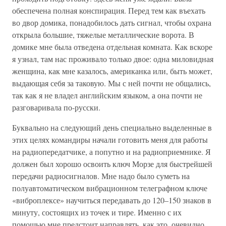
обеспечена полная конспирация. Перед тем как въехать
во двор домика, понадобилось дать сигнал, чтобы охрана
открыла большие, тяжелые металлические ворота. В
домике мне была отведена отдельная комната. Как вскоре
я узнал, там нас проживало только двое: одна миловидная
женщина, как мне казалось, американка или, быть может,
выдающая себя за таковую. Мы с ней почти не общались,
так как я не владел английским языком, а она почти не
разговаривала по-русски.
Буквально на следующий день специально выделенные в
этих целях командиры начали готовить меня для работы
на радиопередатчике, а попутно и на радиоприемнике. Я
должен был хорошо освоить ключ Морзе для быстрейшей
передачи радиосигналов. Мне надо было суметь на
полуавтоматическом вибрационном телеграфном ключе
«виброплексе» научиться передавать до 120–150 знаков в
минуту, состоящих из точек и тире. Именно с их
помощью мне предстоит направлять, как это, очевидно,