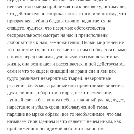
неизвестного мира приближаются к человеку, потому ли,
что действительно соприкасаются с ним, или потому, что
призрачная глубина бездны словно надвигается на
спящего, чудится, что незримые обстоятельства
беспредельности смотрят на нас и преисполнены
любопытства к нам, земножителям. Целый мир теней не
то поднимается, не то спускается к нам и общается с нами
в ночи; перед нашими духовными глазами встает иная
жизнь, она возникает и рассеивается, в ней действуем мы
сами и что то еще; и сидящий на грани сна и яви как
будто различает невероятных тварей, невероятные
растения, белесые, страшные или приветливые видения,
духи, личины, оборотни, гидры, все это смешение,
лунный свет в безлунном небе, загадочный распад чудес,
нарастание и убыль среди взбаламученной тьмы,
парящие во мраке образы, все то необъяснимое, что мы
называем сновидением и что является нечем иным, как
приближением невидимой действительности».