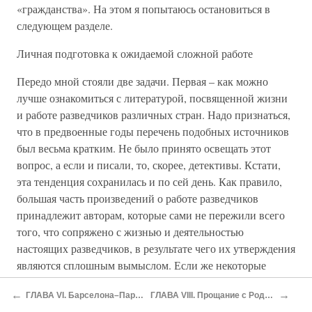
«гражданства». На этом я попытаюсь остановиться в
следующем разделе.
Личная подготовка к ожидаемой сложной работе
Передо мной стояли две задачи. Первая – как можно
лучше ознакомиться с литературой, посвященной жизни
и работе разведчиков различных стран. Надо признаться,
что в предвоенные годы перечень подобных источников
был весьма кратким. Не было принято освещать этот
вопрос, а если и писали, то, скорее, детективы. Кстати,
эта тенденция сохранилась и по сей день. Как правило,
большая часть произведений о работе разведчиков
принадлежит авторам, которые сами не пережили всего
того, что сопряжено с жизнью и деятельностью
настоящих разведчиков, в результате чего их утверждения
являются сплошным вымыслом. Если же некоторые
разведчики и пытались сами стать авторами
←
→
ГЛАВА VI. Барселона–Париж–Берлин–Москва
ГЛАВА VIII. Прощание с Родиной. В дальний путь
произведений или передать материалы