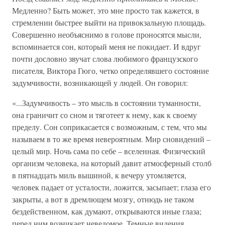
Медленно? Быть может, это мне просто так кажется, в
стремлении быстрее выйти на привокзальную площадь.
Совершенно необъяснимо в голове проносятся мысли,
вспоминается сон, который меня не покидает. И вдруг
почти дословно звучат слова любимого французского
писателя, Виктора Гюго, четко определявшего состояние
задумчивости, возникающей у людей. Он говорил:
«...Задумчивость – это мысль в состоянии туманности,
она граничит со сном и тяготеет к нему, как к своему
пределу. Сон соприкасается с возможным, с тем, что мы
называем в то же время невероятным. Мир сновидений –
целый мир. Ночь сама по себе – вселенная. Физический
организм человека, на который давит атмосферный столб
в пятнадцать миль вышиной, к вечеру утомляется,
человек падает от усталости, ложится, засыпает; глаза его
закрыты, а вот в дремлющем мозгу, отнюдь не таком
бездейственном, как думают, открываются иные глаза;
перед ним возникает неведомое. Темные видения