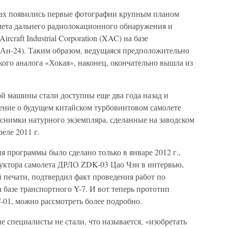
сах появились первые фотографии крупным планом
лета дальнего радиолокационного обнаружения и
rcraft Industrial Corporation (XAC) на базе
 Ан-24). Таким образом, ведущаяся предположительно
кого аналога «Хокая», наконец, окончательно вышла из
й машины стали доступны еще два года назад и
ление о будущем китайском турбовинтовом самолете
снимки натурного экземпляра, сделанные на заводском
еле 2011 г.
 программы было сделано только в январе 2012 г.,
труктора самолета ДРЛО ZDK-03 Цао Чэн в интервью,
 печати, подтвердил факт проведения работ по
базе транспортного Y-7. И вот теперь прототип
01, можно рассмотреть более подробно.
ие специалисты не стали, что называется, «изобретать