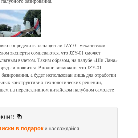
 палубного базирования.
ляют определить, оснащен ли JZY-01 механизмом
елом эксперты сомневаются, что JZY-01 сможет
пультным взлетом. Таким образом, на палубе «Ши Лана»
ряд ли появится. Вполне возможно, что JZY-01
 базирования, а будет использован лишь для отработки
льных конструктивно-технологических решений,
йшем на перспективном китайском палубном самолете
книг! 📚
писки в подарок
и наслаждайся