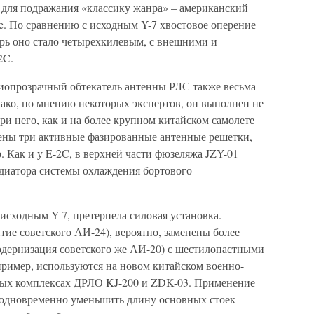
а для подражания «классику жанра» – американский
. По сравнению с исходным Y-7 хвостовое оперение
ерь оно стало четырехкилевым, с внешними и
2C.
иопрозрачный обтекатель антенны РЛС также весьма
ако, по мнению некоторых экспертов, он выполнен не
и него, как и на более крупном китайском самолете
ены три активные фазированные антенные решетки,
. Как и у E-2C, в верхней части фюзеляжа JZY-01
адиатора системы охлаждения бортового
исходным Y-7, претерпела силовая установка.
ие советского АИ-24), вероятно, заменены более
дернизация советского же АИ-20) с шестилопастными
пример, используются на новом китайском военно-
тных комплексах ДРЛО KJ-200 и ZDK-03. Применение
 одновременно уменьшить длину основных стоек