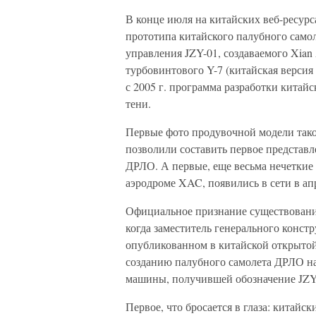
В конце июля на китайских веб-ресур
прототипа китайского палубного само
управления JZY-01, создаваемого Xian Ai
турбовинтового Y-7 (китайская версия
с 2005 г. программа разработки китайс
тени.
Первые фото продувочной модели тако
позволили составить первое представ
ДРЛО. А первые, еще весьма нечеткие 
аэродроме XAC, появились в сети в апр
Официальное признание существования
когда заместитель генерального конс
опубликованном в китайской открытой
созданию палубного самолета ДРЛО на 
машины, получившей обозначение JZY-
Первое, что бросается в глаза: китайск