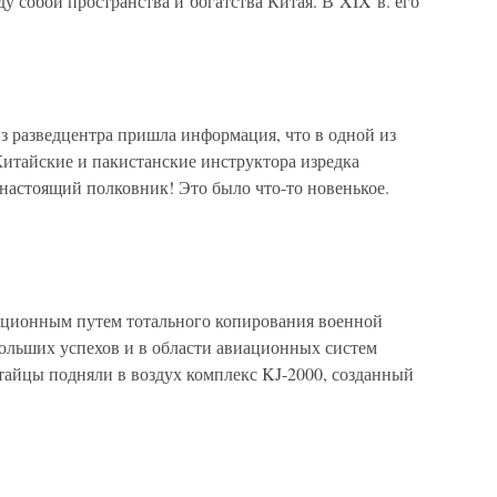
у собой пространства и богатства Китая. В XIX в. его
з разведцентра пришла информация, что в одной из
Китайские и пакистанские инструктора изредка
настоящий полковник! Это было что-то новенькое.
ционным путем тотального копирования военной
больших успехов и в области авиационных систем
тайцы подняли в воздух комплекс KJ-2000, созданный