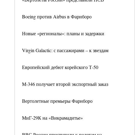
Boeing против Airbus в Фарнборо
Новые «регионалы»: планы и задержки
Virgin Galactic: с пассажирами – к звездам
Европейский дебют корейского Т-50
М-346 получает второй экспортный заказ
Вертолетные премьеры Фарнборо
МиГ-29К на «Викрамадитье»
ВВС России приступили к полетам на