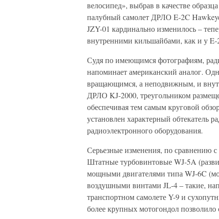
велосипед», выбрав в качестве образц
палубный самолет ДРЛО E-2C Hawkeye
JZY-01 кардинально изменилось – теп
внутренними кильшайбами, как и у E-
Судя по имеющимся фотографиям, рад
напоминает американский аналог. Одн
вращающимся, а неподвижным, и внутр
ДРЛО KJ-2000, треугольником размещ
обеспечивая тем самым круговой обзор
установлен характерный обтекатель р
радиоэлектронного оборудования.
Серьезные изменения, по сравнению с 
Штатные турбовинтовые WJ-5A (развит
мощными двигателями типа WJ-6C (мо
воздушными винтами JL-4 – такие, на
транспортном самолете Y-9 и сухопу
более крупных мотогондол позволило