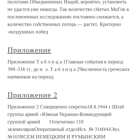
пилотами Объединенных Наций, вероятно, установить
не удастся уже никогда. Так количество сбитых МиГов в
послевоенных исследованиях постоянно снижается, а
количество собственных потерь — растет. Критерии
«воздушных побед
Приложение
Приложение Т а б л и ц а 1Главные события в период
399–338 гг. до н. э. Т а б л и ц а 2Численность греческих
наемников на период
Приложение 2
Приложение 2 Совершенно секретно18.8.1944 г.Штаб
группы армий «Южная Украина»Командующий
группой армий Отпечатано 110
экземпляровОперативный отделИсх. № 3160/44Экз.
№103ВСЕМ НЕМЕЦКИМ И РУМЫНСКИМ