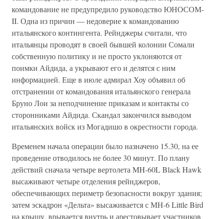
командование не предупредило руководство ЮНОСОМ-
II. Одна из причин — недоверие к командованию
итальянского контингента. Рейнджеры считали, что
итальянцы проводят в своей бывшей колонии Сомали
собственную политику и не просто уклоняются от
поимки Айдида, а укрывают его и делятся с ним
информацией. Еще в июле адмирал Хоу объявил об
отстранении от командования итальянского генерала
Бруно Лои за неподчинение приказам и контакты со
сторонниками Айдида. Скандал закончился выводом
итальянских войск из Могадишо в окрестности города.
Временем начала операции было назначено 15.30, на ее
проведение отводилось не более 30 минут. По плану
действий сначала четыре вертолета MH-60L Black Hawk
высаживают четыре отделения рейнджеров,
обеспечивающих периметр безопасности вокруг здания;
затем эскадрон «Дельта» высаживается с МН-6 Little Bird
на крышу, врывается внутрь и арестовывает участников