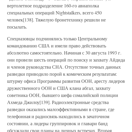
вертолетное подразделение 160-го авиаполка
специальных операций Nightstalkers, всего 450
человек[138]. Тяжелую бронетехнику решили не
посылать.
Спецназовцы подчинялись только Центральному
командованию США и имели право действовать
абсолютно самостоятельно. Начиная с 30 августа 1993 г.
они провели шесть операций по поиску и захвату Айдида
и членов руководства СНА. Отсутствие точных данных
разведки приводило порой к комическим результатам:
штурму офиса Программы развития ООН, аресту лидеров
дружественного ООН и США клана абгал, захвату
советника ООН, бывшего шефа сомалийской полиции
Ахмеда Джилоу[139]. Радиоэлектронные средства
разведки оказались малоэффективными в стране, где
телефонная и радиосвязь находились в зачаточном
состоянии, а лидеры группировок и главари банд
обсуждали свои планы на личных встречах. Вторая