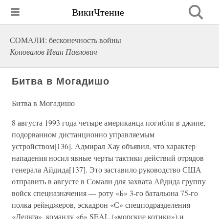
ВикиЧтение
СОМАЛИ: бесконечность войны
Коновалов Иван Павлович
Битва в Могадишо
Битва в Могадишо
8 августа 1993 года четыре американца погибли в джипе,
подорванном дистанционно управляемым
устройством[136]. Адмирал Хау объявил, что характер
нападения носил явные черты тактики действий отрядов
генерала Айдида[137]. Это заставило руководство США
отправить в августе в Сомали для захвата Айдида группу
войск спецназначения — роту «Б» 3-го батальона 75-го
полка рейнджеров, эскадрон «С» спецподразделения
«Дельта», команду «6» SEAL («морские котики») и