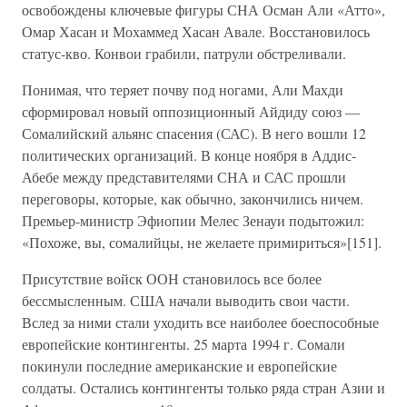
освобождены ключевые фигуры СНА Осман Али «Атто»,
Омар Хасан и Мохаммед Хасан Авале. Восстановилось
статус-кво. Конвои грабили, патрули обстреливали.
Понимая, что теряет почву под ногами, Али Махди
сформировал новый оппозиционный Айдиду союз —
Сомалийский альянс спасения (САС). В него вошли 12
политических организаций. В конце ноября в Аддис-
Абебе между представителями СНА и САС прошли
переговоры, которые, как обычно, закончились ничем.
Премьер-министр Эфиопии Мелес Зенауи подытожил:
«Похоже, вы, сомалийцы, не желаете примириться»[151].
Присутствие войск ООН становилось все более
бессмысленным. США начали выводить свои части.
Вслед за ними стали уходить все наиболее боеспособные
европейские контингенты. 25 марта 1994 г. Сомали
покинули последние американские и европейские
солдаты. Остались контингенты только ряда стран Азии и