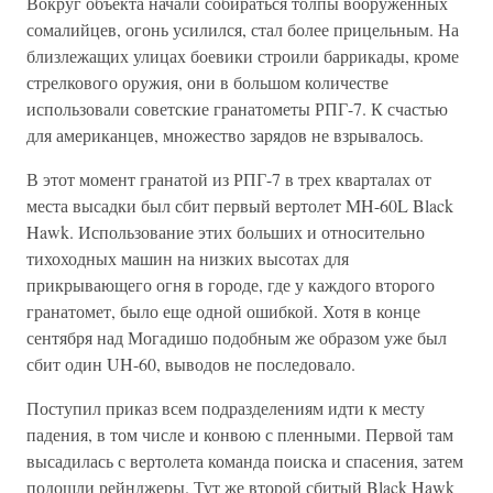
Вокруг объекта начали собираться толпы вооруженных
сомалийцев, огонь усилился, стал более прицельным. На
близлежащих улицах боевики строили баррикады, кроме
стрелкового оружия, они в большом количестве
использовали советские гранатометы РПГ-7. К счастью
для американцев, множество зарядов не взрывалось.
В этот момент гранатой из РПГ-7 в трех кварталах от
места высадки был сбит первый вертолет MH-60L Black
Hawk. Использование этих больших и относительно
тихоходных машин на низких высотах для
прикрывающего огня в городе, где у каждого второго
гранатомет, было еще одной ошибкой. Хотя в конце
сентября над Могадишо подобным же образом уже был
сбит один UH-60, выводов не последовало.
Поступил приказ всем подразделениям идти к месту
падения, в том числе и конвою с пленными. Первой там
высадилась с вертолета команда поиска и спасения, затем
подошли рейнджеры. Тут же второй сбитый Black Hawk