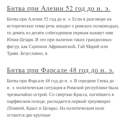
Битва при Алезии 52 год до н. э.
Битва при Алезии 52 год до н. э. Если в разговоре на
исторические темы речь заходит о римских полководцах,
то девять из десяти собеседников первым назовут имя
Юлия Цезаря. И это при наличии таких грандиозных
фигур, как Сципион Африканский, Гай Марий или
Траян. Безусловно, в
Битва при Фарсале 48 год до н. э.
Битва при Фарсале 48 год до н. э. В середине I века до
н. э. политическая ситуация в Римской республике была
чрезвычайно острой. Со смертью Красса, погибшего в
парфянском походе, распадается первый триумвират
(Помпей, Красс и Цезарь). На политическом поле
остаются две крупные