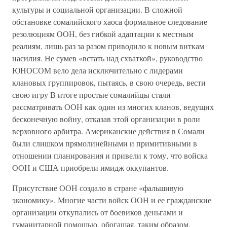
культуры и социальной организации. В сложной
обстановке сомалийского хаоса формальное следование
резолюциям ООН, без гибкой адаптации к местным
реалиям, лишь раз за разом приводило к новым виткам
насилия. Не сумев «встать над схваткой», руководство
ЮНОСОМ вело дела исключительно с лидерами
клановых группировок, пытаясь, в свою очередь, вести
свою игру В итоге простые сомалийцы стали
рассматривать ООН как один из многих кланов, ведущих
бесконечную войну, отказав этой организации в роли
верховного арбитра. Американские действия в Сомали
были слишком прямолинейными и примитивными в
отношении планирования и привели к тому, что войска
ООН и США приобрели имидж оккупантов.
Присутствие ООН создало в стране «фальшивую
экономику». Многие части войск ООН и ее гражданские
организации откупались от боевиков деньгами и
гуманитарной помощью, обогащая, таким образом,