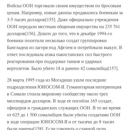
Войска ООН торговали своим имуществом по бросовым
ценам. Например, новые джипы продавались боевикам за
3-5 тысяч долларов[155]. Даже официально учреждения
ООН передали местным общинам имущества на 235 761
долларов[156]. Дошло до того, что в декабре 1994-го
боевики похитили несколько солдат группировки
Бангладеш из лагеря под Афгоем и потребовали выкуп. В
ответ последовала атака пакистанских сил быстрого
реагирования при поддержке танков и ударных
вертолетов. Было убито 18 и ранено 42 сомалийца[157].
28 марта 1995 года из Могадишо ушли последние
подразделения ЮНОСОМ-II. Гуманитарная интервенция
в Сомали стоила мировому сообществу около трех
миллиардов долларов. В ходе ее погибли 165 солдат,
офицеров и гражданских служащих ООН. В то же время
от 625 до 1 500 сомалийцев были убиты солдатами ООН
в ходе операции ЮНОСОМ-II и от тысячи до 8 тысяч
были ранены[158]. Если говорить о главной цели