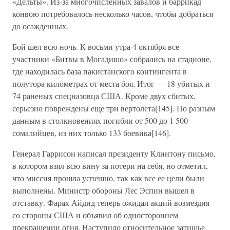
«Дельты». Из-за многочисленных завалов и баррикад
конвою потребовалось несколько часов, чтобы добраться
до осажденных.
Бой шел всю ночь. К восьми утра 4 октября все
участники «Битвы в Могадишо» собрались на стадионе,
где находилась база пакистанского контингента в
полутора километрах от места боя. Итог — 18 убитых и
74 раненых спецназовца США. Кроме двух сбитых,
серьезно повреждены еще три вертолета[145]. По разным
данным в столкновениях погибли от 500 до 1 500
сомалийцев, из них только 133 боевика[146].
Генерал Гаррисон написал президенту Клинтону письмо,
в котором взял всю вину за потери на себя, но отметил,
что миссия прошла успешно, так как все ее цели были
выполнены. Министр обороны Лес Эспин вышел в
отставку. Фарах Айдид теперь ожидал акций возмездия
со стороны США и объявил об одностороннем
прекращении огня. Наступило относительное затишье.