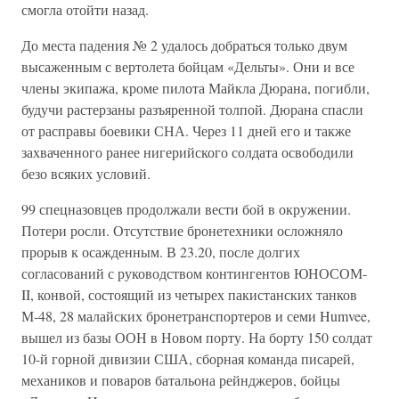
смогла отойти назад.
До места падения № 2 удалось добраться только двум
высаженным с вертолета бойцам «Дельты». Они и все
члены экипажа, кроме пилота Майкла Дюрана, погибли,
будучи растерзаны разъяренной толпой. Дюрана спасли
от расправы боевики СНА. Через 11 дней его и также
захваченного ранее нигерийского солдата освободили
безо всяких условий.
99 спецназовцев продолжали вести бой в окружении.
Потери росли. Отсутствие бронетехники осложняло
прорыв к осажденным. В 23.20, после долгих
согласований с руководством контингентов ЮНОСОМ-
II, конвой, состоящий из четырех пакистанских танков
М-48, 28 малайских бронетранспортеров и семи Humvee,
вышел из базы ООН в Новом порту. На борту 150 солдат
10-й горной дивизии США, сборная команда писарей,
механиков и поваров батальона рейнджеров, бойцы