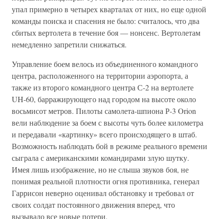
упал примерно в четырех кварталах от них, но еще одной
команды поиска и спасения не было: считалось, что два
сбитых вертолета в течение боя — нонсенс. Вертолетам
немедленно запретили снижаться.
Управление боем велось из объединенного командного
центра, расположенного на территории аэропорта, а
также из второго командного центра С-2 на вертолете
UH-60, барражирующего над городом на высоте около
восьмисот метров. Пилоты самолета-шпиона Р-3 Orion
вели наблюдение за боем с высоты чуть более километра
и передавали «картинку» всего происходящего в штаб.
Возможность наблюдать бой в режиме реального времени
сыграла с американскими командирами злую шутку.
Имея лишь изображение, но не слыша звуков боя, не
понимая реальной плотности огня противника, генерал
Гаррисон неверно оценивал обстановку и требовал от
своих солдат постоянного движения вперед, что
вызывало все новые потери.