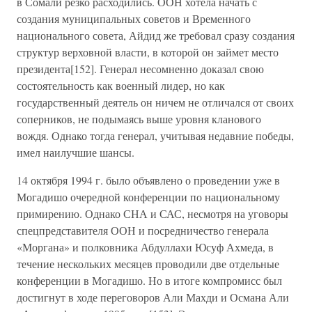
в Сомали резко расходились. ООН хотела начать с
создания муниципальных советов и Временного
национального совета, Айдид же требовал сразу создания
структур верховной власти, в которой он займет место
президента[152]. Генерал несомненно доказал свою
состоятельность как военный лидер, но как
государственный деятель он ничем не отличался от своих
соперников, не подымаясь выше уровня кланового
вождя. Однако тогда генерал, учитывая недавние победы,
имел наилучшие шансы.
14 октября 1994 г. было объявлено о проведении уже в
Могадишо очередной конференции по национальному
примирению. Однако СНА и САС, несмотря на уговоры
спецпредставителя ООН и посредничество генерала
«Моргана» и полковника Абдуллахи Юсуф Ахмеда, в
течение нескольких месяцев проводили две отдельные
конференции в Могадишо. Но в итоге компромисс был
достигнут в ходе переговоров Али Махди и Османа Али