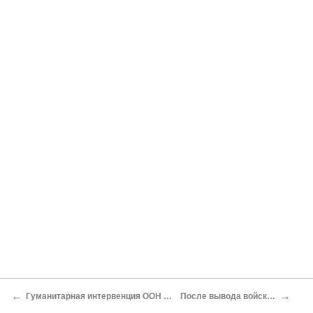
←
→
Гуманитарная интервенция ООН и США
После вывода войск ООН