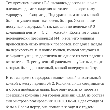
Тем временем пилоты Р-3 пытались довести конвой с
пленными до мест падения вертолетов по короткому
маршруту, в обход засад. Под ураганным огнем конвой
был вынужден двигаться очень быстро. Указания же
поступали с задержкой, так как шли по цепочке «Р-3 —
командный центр — С-2 — конвой». Кроме того, связь
периодически прерывалась[144], из-за чего машины
проносились мимо нужных поворотов, попадая в засады
на перекрестках, и, в конце концов, конвой запутался в
лабиринте улиц, не достигнув ни одного из мест падения
вертолетов. Перегруженный ранеными и убитыми, среди
которых был один пленный, конвой повернул на базу.
В тот же время с аэродрома вышел новый спасательный
конвой к месту падения № 2. Колонны лишь соединились
и с боем пробились назад. Еще одну попытку прорыва
совершила колонна 10-й горной дивизии США из состава
сил быстрого реагирования ЮНОСОМ-II. Едва отойдя от
базы в Новом порту, она попала в засаду и с трудом