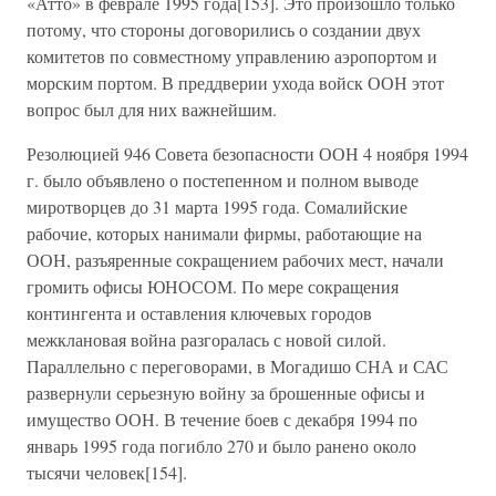
«Атто» в феврале 1995 года[153]. Это произошло только
потому, что стороны договорились о создании двух
комитетов по совместному управлению аэропортом и
морским портом. В преддверии ухода войск ООН этот
вопрос был для них важнейшим.
Резолюцией 946 Совета безопасности ООН 4 ноября 1994
г. было объявлено о постепенном и полном выводе
миротворцев до 31 марта 1995 года. Сомалийские
рабочие, которых нанимали фирмы, работающие на
ООН, разъяренные сокращением рабочих мест, начали
громить офисы ЮНОСОМ. По мере сокращения
контингента и оставления ключевых городов
межклановая война разгоралась с новой силой.
Параллельно с переговорами, в Могадишо СНА и САС
развернули серьезную войну за брошенные офисы и
имущество ООН. В течение боев с декабря 1994 по
январь 1995 года погибло 270 и было ранено около
тысячи человек[154].