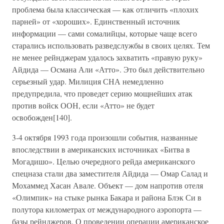
проблема была классическая — как отличить «плохих
парней» от «хороших». Единственный источник
информации — сами сомалийцы, которые чаще всего
старались использовать разведслужбы в своих целях. Тем
не менее рейнджерам удалось захватить «правую руку»
Айдида — Османа Али «Атто». Это был действительно
серьезный удар. Милиция СНА немедленно
предупредила, что проведет серию мощнейших атак
против войск ООН, если «Атто» не будет
освобожден[140].
3-4 октября 1993 года произошли события, названные
впоследствии в американских источниках «Битва в
Могадишо». Целью очередного рейда американского
спецназа стали два заместителя Айдида — Омар Салад и
Мохаммед Хасан Авале. Объект — дом напротив отеля
«Олимпик» на стыке рынка Бакара и района Блэк Си в
полутора километрах от международного аэропорта —
базы рейнджеров. О проведении операции американское