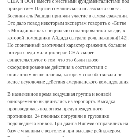
США и ООН вместе с местными фундаменталистами под
прикрытием Партии сомалийского исламского союза.
Боевики аль Рашиди приняли участие в самом сражении.
Это дало повод некоторым экспертам говорить о «Битве
в Могадишо» как специально спланированной засаде, в
которой помощники Айдида сыграли роль наживки[142].
Но спонтанный хаотичный характер сражения, большие
потери среди милиционеров СНА скорее
свидетельствуют о том, что это были плохо
скоординированные действия в соответствии с
описанным выше планом, которым способствовали не
менее неуклюжие действия американского командования.
В назначенное время воздушная группа и конвой
одновременно выдвинулись из аэропорта. Высадка
производилась под огнем предупрежденного
противника. 24 пленных погрузили в грузовики
подошедшего конвоя. Три джипа Humvee отправились на
базу с упавшим с вертолета при высадке рейнджером.