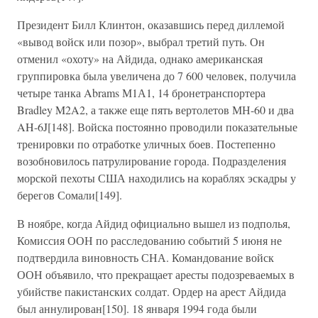
Президент Билл Клинтон, оказавшись перед диллемой
«вывод войск или позор», выбрал третий путь. Он
отменил «охоту» на Айдида, однако американская
группировка была увеличена до 7 600 человек, получила
четыре танка Abrams М1А1, 14 бронетранспортера
Bradley M2A2, а также еще пять вертолетов МН-60 и два
AH-6J[148]. Войска постоянно проводили показательные
тренировки по отработке уличных боев. Постепенно
возобновилось патрулирование города. Подразделения
морской пехоты США находились на кораблях эскадры у
берегов Сомали[149].
В ноябре, когда Айдид официально вышел из подполья,
Комиссия ООН по расследованию событий 5 июня не
подтвердила виновность СНА. Командование войск
ООН объявило, что прекращает аресты подозреваемых в
убийстве пакистанских солдат. Ордер на арест Айдида
был аннулирован[150]. 18 января 1994 года были