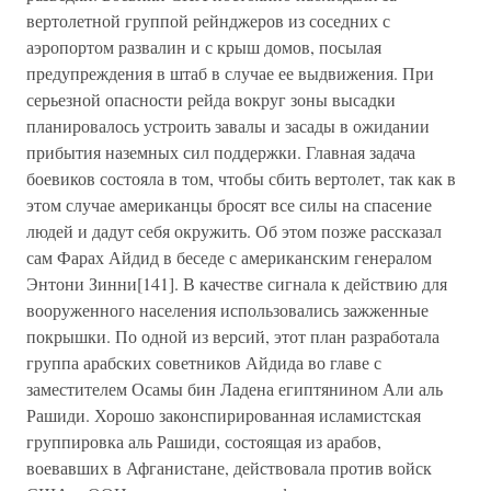
вертолетной группой рейнджеров из соседних с
аэропортом развалин и с крыш домов, посылая
предупреждения в штаб в случае ее выдвижения. При
серьезной опасности рейда вокруг зоны высадки
планировалось устроить завалы и засады в ожидании
прибытия наземных сил поддержки. Главная задача
боевиков состояла в том, чтобы сбить вертолет, так как в
этом случае американцы бросят все силы на спасение
людей и дадут себя окружить. Об этом позже рассказал
сам Фарах Айдид в беседе с американским генералом
Энтони Зинни[141]. В качестве сигнала к действию для
вооруженного населения использовались зажженные
покрышки. По одной из версий, этот план разработала
группа арабских советников Айдида во главе с
заместителем Осамы бин Ладена египтянином Али аль
Рашиди. Хорошо законспирированная исламистская
группировка аль Рашиди, состоящая из арабов,
воевавших в Афганистане, действовала против войск