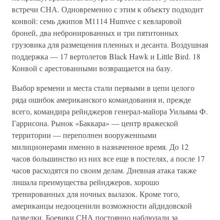
встречи СНА. Одновременно с этим к объекту подходит
конвой: семь джипов M1114 Humvee с кевларовой
броней, два небронированных и три пятитонных
грузовика для размещения пленных и десанта. Воздушная
поддержка — 17 вертолетов Black Hawk и Little Bird. 18
Конвой с арестованными возвращается на базу.
Выбор времени и места стали первыми в цепи целого
ряда ошибок американского командования и, прежде
всего, командира рейнджеров генерал-майора Уильяма Ф.
Гаррисона. Рынок «Баккара» — центр вражеской
территории — переполнен вооруженными
милиционерами именно в назначенное время. До 12
часов большинство из них все еще в постелях, а после 17
часов расходятся по своим делам. Дневная атака также
лишала преимущества рейнджеров, хорошо
тренированных для ночных вылазок. Кроме того,
американцы недооценили возможности айдидовской
разведки. Боевики СНА постоянно наблюдали за