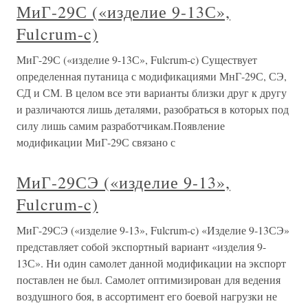
МиГ-29С («изделие 9-13С»,
Fulcrum-c)
МиГ-29С («изделие 9-13С», Fulcrum-c) Существует
определенная путаница с модификациями МнГ-29С, СЭ,
СД и СМ. В целом все эти варианты близки друг к другу
и различаются лишь деталями, разобраться в которых под
силу лишь самим разработчикам.Появление
модификации МиГ-29С связано с
МиГ-29СЭ («изделие 9-13»,
Fulcrum-c)
МиГ-29СЭ («изделие 9-13», Fulcrum-c) «Изделие 9-13СЭ»
представляет собой экспортный вариант «изделия 9-
13С». Ни один самолет данной модификации на экспорт
поставлен не был. Самолет оптимизирован для ведения
воздушного боя, в ассортимент его боевой нагрузки не