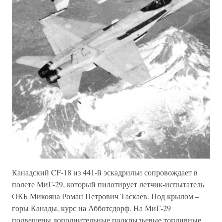
Канадский CF-18 из 441-й эскадрильи сопровождает в
полете МиГ-29, который пилотирует летчик-испытатель
ОКБ Микояна Роман Петрович Таскаев. Под крылом –
горы Канады, курс на Абботсдорф. На МиГ-29
подвешены дополнительные подкрыльевые топливные