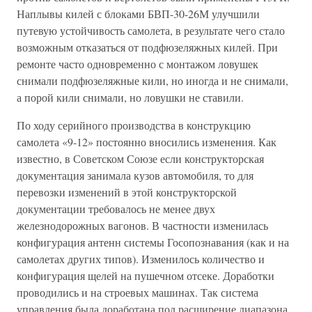
Наплывы килей с блоками БВП-30-26М улучшили
путевую устойчивость самолета, в результате чего стало
возможным отказаться от подфюзеляжных килей. При
ремонте часто одновременно с монтажом ловушек
снимали подфюзеляжные кили, но иногда и не снимали,
а порой кили снимали, но ловушки не ставили.
По ходу серийного производства в конструкцию
самолета «9-12» постоянно вносились изменения. Как
известно, в Советском Союзе если конструкторская
документация занимала кузов автомобиля, то для
перевозки изменений в этой конструкторской
документации требовалось не менее двух
железнодорожных вагонов. В частности изменилась
конфигурация антенн системы Госопознавания (как и на
самолетах других типов). Изменилось количество и
конфигурация щелей на пушечном отсеке. Доработки
проводились и на строевых машинах. Так система
управления была доработана под расширение диапазона