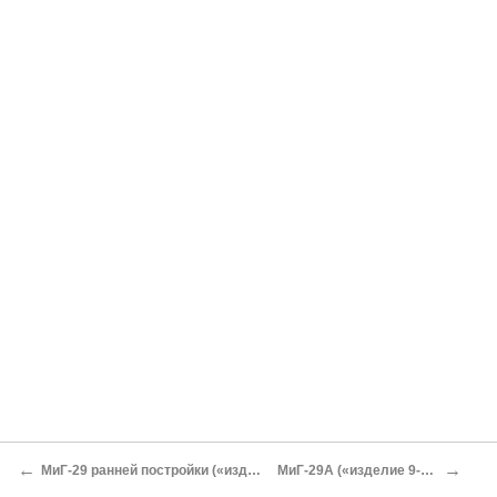
←
→
МиГ-29 ранней постройки («изделие 9-12», Fulcrum-a)
МиГ-29А («изделие 9-12А», Fulcrum-a)