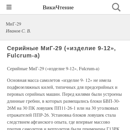
ВикиЧтение
МиГ-29
Иванов С. В.
Серийные МиГ-29 («изделие 9-12»,
Fulcrum-a)
Серийные МиГ-29 («изделие 9-12», Fulcrum-a)
Основная масса самолетов «изделие 9- 12» не имела
подфюзеляжных килей, типичных для предсерийных и
перовых серийных машин. Перед килями были устроены
длинные гребни, в которых размещались блоки БВП-30-
26М на 30 ПК ловушек ПП11-26-1 или на 30 уголковых
отражателей ППР-26. Установка блоков ловушек стала
следствием афганского опыта, где впервые массово
против самолетов и вертолетов были применены Г13РК.