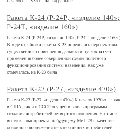
началось в 1985 г., на год раньше
Ракета К-24 (Р-24Р, «изделие 140»;
Р-24Т, «изделие 160»)
Ракета К-24 (Р-24Р, «изделие 140»; Р-24Т, «изделие 160»)
В ходе отработки ракеты К-23 определись перспективы
существенного повышения дальности пусков за счет
применения более совершенной схемы полетного
функционирования системы наведения. Как уже
отмечалась, на К-23 была
Ракета К-27 (Р-27, «изделие 470»)
Ракета К-27 (Р-27, «изделие 470») К началу 1970-х гг. как
в США, так и в СССР осуществлялись программы
создания истребителей четвертого поколения. На этапе
выпуска аванпроекта по будущему МиГ-29 в качестве
основного вооружения перспективных истребителей