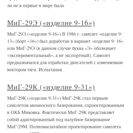
ли не в первые в мире была
МиГ-29Э («изделие 9-16»)
МиГ-29Э («изделие 9-16») В 1986 г. самолет «изделие 9-
13» (борт «16») был доработан в вариант «изделие 9- 16»
или МиГ-29Э (в данном случае буква «Э» обозначает
«экспериментальный», а не экспортный). Самолет
предназначался для отработки двигателей с изменяемым
вектором тяги. Испытания
МиГ-29К («изделие 9-31»)
МиГ-29К («изделие 9-31») МиГ-29К стал первым
самолетом авианосного базирования, спроектированным
в ОКБ Микояна. Фактически МиГ-29К представляет
собой адаптированный под палубное базирование
МиГ-29М. Полномасштабное проектирование самолета