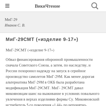
ВикиЧтение
МиГ-29
Иванов С. В.
МиГ-29СМТ («изделие 9-17»)
МиГ-29СМТ («изделие 9-17»)
Обвал финансирования оборонной промышленности
сначала Советского Союза, а затем, по наследству, и
России похоронил надежду на запуск в серийное
производство самолетов МиГ-29М. Как менее дорогая
альтернатива МиГ-29М в ОКБ была разработана
модификация МиГ-29СМТ. МиГ- 29СМТ давал
микояновцам шанс на выживание в условиях повального
увлечения в верхах изделиями фирмы Су. Микояновский
истребитель 5-го поколения «1.44» по непонятно-