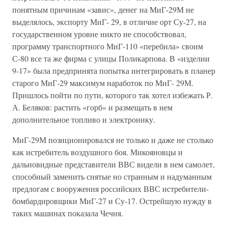
понятным причинам «завис», денег на МиГ-29М не
выделялось, экспорту МиГ- 29, в отличие орт Су-27, на
государственном уровне никто не способствовал,
программу транспортного МиГ-110 «перебила» своим
С-80 все та же фирма с улицы Поликарпова. В «изделии
9-17» была предпринята попытка интегрировать в планер
старого МиГ-29 максимум наработок по МиГ- 29М.
Пришлось пойти по пути, которого так хотел избежать Р.
А. Беляков: растить «горб» и размещать в нем
дополнительное топливо и электронику.
МиГ-29М позиционировался не только и даже не столько
как истребитель воздушного боя. Микояновцы и
дальновидные представители ВВС видели в нем самолет,
способный заменить снятые но странным и надуманным
предлогам с вооружения российских ВВС истребители-
бомбардировщики МиГ-27 и Су-17. Острейшую нужду в
таких машинах показала Чечня.