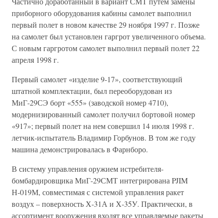
Частично доработанный в вариант СМТ путем замены
приборного оборудования кабины самолет выполнил
первый полет в новом качестве 29 ноября 1997 г. Позже
на самолет был установлен гаргрот увеличенного объема.
С новым гаргротом самолет выполнил первый полет 22
апреля 1998 г.
Первый самолет «изделие 9-17», соответствующий
штатной комплектации, был переоборудован из
МиГ-29СЭ борт «555» (заводской номер 4710),
модернизированный самолет получил бортовой номер
«917»; первый полет на нем совершил 14 июля 1998 г.
летчик-испытатель Владимир Горбунов. В том же году
машина демонстрировалась в Фарнборо.
В систему управления оружием истребителя-
бомбардировщика МиГ-29СМТ интегрирована PJIM
Н-019М, совместимая с системой управления ракет
воздух – поверхность Х-31А и Х-35У. Практически, в
ассортимент вооружения входят все управляемые ракеты