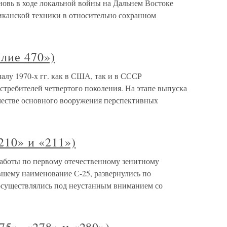
новь в ходе локальной войны на Дальнем Востоке
канской техники в относительно сохранном
елие 470»)
ачалу 1970-х гг. как в США, так и в СССР
стребителей четвертого поколения. На этапе выпуска
честве основного вооружения перспективных
210» и «211»)
 Работы по первому отечественному зенитному
вшему наименование С-25, развернулись по
 осуществлялись под неустанным вниманием со