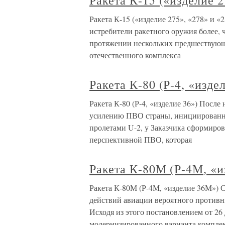
Ракета К-15 («изделие 2
Ракета К-15 («изделие 275», «278» и 
истребители ракетного оружия более, 
протяжении нескольких предшествующи
отечественного комплекса
Ракета К-80 (Р-4, «изде
Ракета К-80 (Р-4, «изделие 36») Посл
усилению ПВО страны, инициированны
пролетами U-2, у Заказчика сформиро
перспективной ПВО, которая
Ракета К-80М (Р-4М, «
Ракета К-80М (Р-4М, «изделие 36М») 
действий авиации вероятного противни
Исходя из этого постановлением от 26 
модернизированного варианта комплек