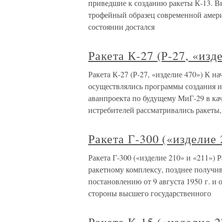
приведшие к созданию ракеты К-13. В
трофейный образец современной амери
состоянии достался
Ракета К-27 (Р-27, «изд
Ракета К-27 (Р-27, «изделие 470») К н
осуществлялись программы создания и
аванпроекта по будущему МиГ-29 в ка
истребителей рассматривались ракеты,
Ракета Г-300 («изделие 
Ракета Г-300 («изделие 210» и «211»)
ракетному комплексу, позднее получи
постановлению от 9 августа 1950 г. и
стороны высшего государственного