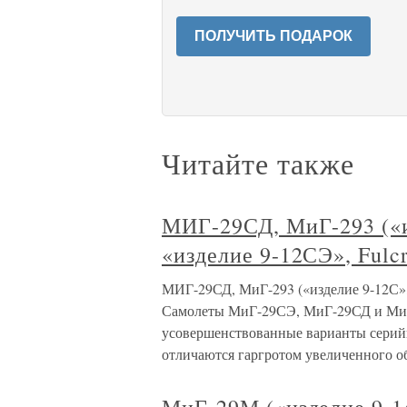
ПОЛУЧИТЬ ПОДАРОК
Читайте также
МИГ-29СД, МиГ-293 («и
«изделие 9-12СЭ», Fulc
МИГ-29СД, МиГ-293 («изделие 9-12С», 
Самолеты МиГ-29СЭ, МиГ-29СД и МиГ
усовершенствованные варианты серийн
отличаются гаргротом увеличенного о