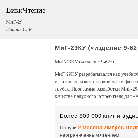
ВикиЧтение
МиГ-29
Иванов С. В.
МиГ-29КУ («изделие 9-62
МиГ-29КУ («изделие 9-62»)
МиГ-29КУ разрабатывался как учебноб
изготовлен макет носовой части фюзе
трубах. Программа разработки МиГ-29К
качестве палубного истребителя для «
Более 800 000 книг и аудио
2 месяца Литрес Под
Получи
неограниченным чтением