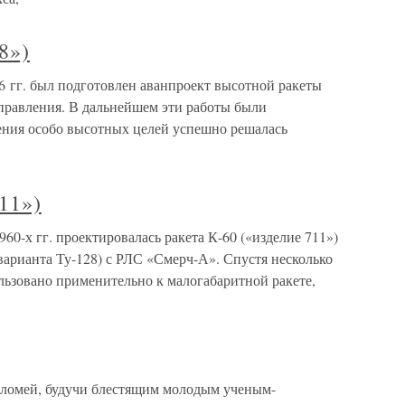
8»)
66 гг. был подготовлен аванпроект высотной ракеты
правления. В дальнейшем эти работы были
жения особо высотных целей успешно решалась
11»)
960-х гг. проектировалась ракета К-60 («изделие 711»)
варианта Ту-128) с РЛС «Смерч-А». Спустя несколько
льзовано применительно к малогабаритной ракете,
еломей, будучи блестящим молодым ученым-