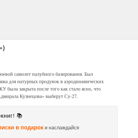
»)
оевой самолет палубного базирования. Был
ляжа для натурных продувок в аэродинамических
У была закрыта после того как стало ясно, что
Адмирала Кузнецова» выберут Су-27.
книг! 📚
писки в подарок
и наслаждайся