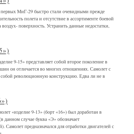
4»)
и первых МиГ-29 быстро стали очевидными прежде
ительность полета и отсутствие в ассортименте боевой
 воздух- поверхность. Устранить данные недостатки,
5»)
делие 9-15» представляет собой второе поколение в
ашин он отличается во многих отношениях. Самолет с
т собой революционную конструкцию. Едва ли не в
6»)
молет «изделие 9-13» (борт «16») был доработан в
(в данном случае буква «Э» обозначает
). Самолет предназначался для отработки двигателей с
я