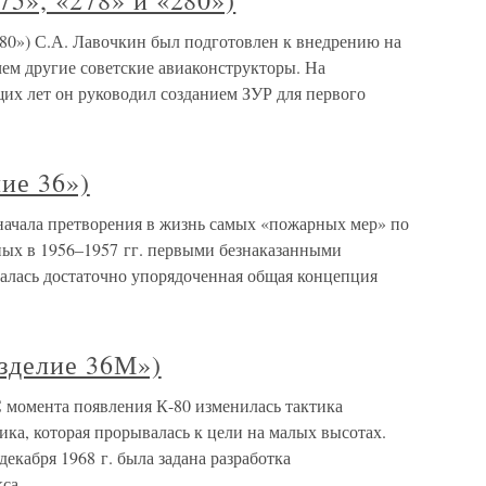
75», «278» и «280»)
«280») С.А. Лавочкин был подготовлен к внедрению на
чем другие советские авиаконструкторы. На
х лет он руководил созданием ЗУР для первого
лие 36»)
е начала претворения в жизнь самых «пожарных мер» по
х в 1956–1957 гг. первыми безнаказанными
валась достаточно упорядоченная общая концепция
изделие 36М»)
С момента появления К-80 изменилась тактика
ка, которая прорывалась к цели на малых высотах.
декабря 1968 г. была задана разработка
са,