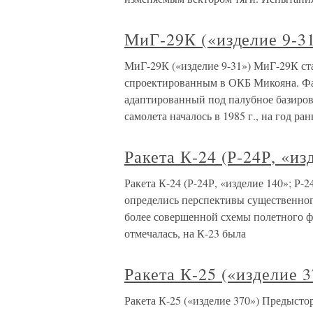
МиГ-29К («изделие 9-3
МиГ-29К («изделие 9-31») МиГ-29К ст
спроектированным в ОКБ Микояна. Фа
адаптированный под палубное базиро
самолета началось в 1985 г., на год ра
Ракета К-24 (Р-24Р, «из
Ракета К-24 (Р-24Р, «изделие 140»; Р-
определись перспективы существенног
более совершенной схемы полетного 
отмечалась, на К-23 была
Ракета К-25 («изделие 3
Ракета К-25 («изделие 370») Предысто