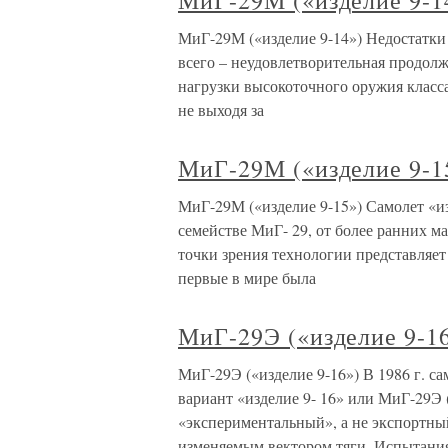
МиГ-29М («изделие 9-1
МиГ-29М («изделие 9-14») Недостатк
всего – неудовлетворительная продолж
нагрузки высокоточного оружия класса
не выходя за
МиГ-29М («изделие 9-1
МиГ-29М («изделие 9-15») Самолет «из
семействе МиГ- 29, от более ранних м
точки зрения технологии представляе
первые в мире была
МиГ-29Э («изделие 9-1
МиГ-29Э («изделие 9-16») В 1986 г. са
вариант «изделие 9- 16» или МиГ-29Э 
«экспериментальный», а не экспортный
изменяемым вектором тяги. Испытани