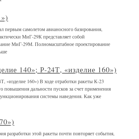
1»)
ал первым самолетом авианосного базирования,
ктически МиГ-29К представляет собой
вание МиГ-29М. Полномасштабное проектирование
ньше
делие 140»; Р-24Т, «изделие 160»)
24Т, «изделие 160») В ходе отработки ракеты К-23
о повышения дальности пусков за счет применения
функционирования системы наведения. Как уже
70»)
рия разработки этой ракеты почти повторяет события,