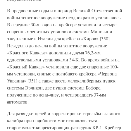
В предвоенные годы и в период Великой Отечественной
войны зенитное вооружение неоднократно усиливалось.
В середине 30-х годов на крейсере установили четыре
спаренных зенитных установки системы Минизини,
закупленные в Италии для крейсера «Киров» [350].
Незадолго до начала войны зенитное вооружение
«Красного Кавказа» дополнили двумя 76,2-мм
одноствольными установками 34-К. Во время войны на
«Красный Кавказ» установили еще две спаренные 100-
мм установки, снятые с погибшего крейсера «Червона
Украина» [351] а также шесть малокалиберных пушек
системы Эрликон, две пушки системы Бофорс,
полученные по ленд-лизу, и четырнадцать 37-мм
автоматов.
Для разведки целей и корректировки стрельбы главного
калибра при надобности мог использоваться
гидросамолет-корректировщик-разведчик КР-1. Крейсер