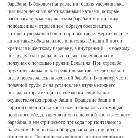
барабана. В боковом направлении башня удерживалась
цилиндрическими вертикальными катками, которые
располагались между жестким барабаном и нижним
подбашенным отделением, образуя боевой штыр,
который удерживал башню при выстреле. Вертикальные
катки также обкатывались в погонах. Внешний погон
крепился к жесткому барабану, а внутренний – к боевому
штыру. Катки вращались на осях, закрепленных в
ползунах с помощью пружин Бельвиля. При стрельбе
пружины сжимались, и реакция выстрела через боевой
штыр передавалась на жесткий барабан. В нижней части
подачной трубы была установлена втулка нижнего
штыра, которая входила в гнездо килевой балки,
осуществляя центровку башни. Вращение башни в
горизонтальной плоскости обеспечивалось с помощью
цевочного обода, укрепленного в верхней части жесткого
барабана, и электрического привода горизонтального
наведения. Башни были оборудованы вентиляцией и
отоплением. Боеприпасы хранились в артиллерийских