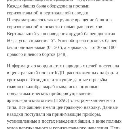
Каждая башня была оборудована постами
горизонтальной и вертикальной наводки.
Предусматривалось также ручное вращение башни в
горизонтальной плоскости с помощью розмахов.
Вертикальный угол наведения орудий башен достигал
60°, а угол снижения -5°. Углы обстрела носовых башен
были одинаковыми (0-150°), а кормовых – от 30 до 180°
правого и левого бортов [348].
Информация о координатах надводных целей поступала
в цен-тральный пост от КДП, расположенных на фор- и
грот-марсе. Исходные и текущие данные стрельбы
главного калибра вырабатывались с помощью
полуавтоматических приборов управления
артиллерийским огнем (ПУАО) электромеханического
типа. Все башней имели центральную наводку. Данные
наводки поступали на принимающие приборы,
установленные в постах наведения башен, в виде полных
углов вертикального и горизонтального наведения. Цепь