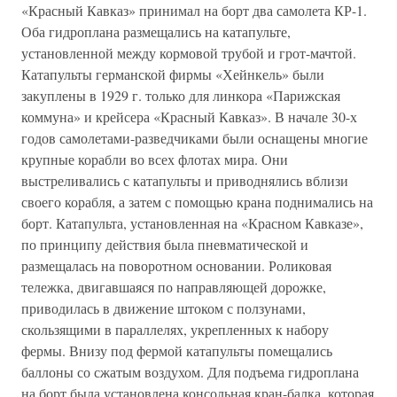
«Красный Кавказ» принимал на борт два самолета КР-1.
Оба гидроплана размещались на катапульте,
установленной между кормовой трубой и грот-мачтой.
Катапульты германской фирмы «Хейнкель» были
закуплены в 1929 г. только для линкора «Парижская
коммуна» и крейсера «Красный Кавказ». В начале 30-х
годов самолетами-разведчиками были оснащены многие
крупные корабли во всех флотах мира. Они
выстреливались с катапульты и приводнялись вблизи
своего корабля, а затем с помощью крана поднимались на
борт. Катапульта, установленная на «Красном Кавказе»,
по принципу действия была пневматической и
размещалась на поворотном основании. Роликовая
тележка, двигавшаяся по направляющей дорожке,
приводилась в движение штоком с ползунами,
скользящими в параллелях, укрепленных к набору
фермы. Внизу под фермой катапульты помещались
баллоны со сжатым воздухом. Для подъема гидроплана
на борт была установлена консольная кран-балка, которая