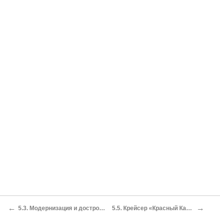
←
→
5.3. Модернизация и достройка крейсера «Красный Кавказ» («Адмирал Лазарев»). Проект № 815
5.5. Крейсер «Красный Кавказ» – флагман бригады крейсеров морских сил черного моря