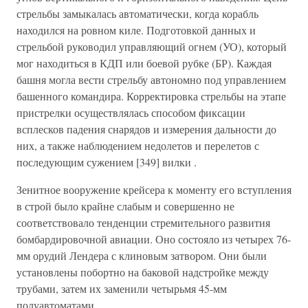
стрельбы замыкалась автоматически, когда корабль
находился на ровном киле. Подготовкой данных и
стрельбой руководил управляющий огнем (УО), который
мог находиться в КДП или боевой рубке (БР). Каждая
башня могла вести стрельбу автономно под управлением
башенного командира. Корректировка стрельбы на этапе
пристрелки осуществлялась способом фиксации
всплесков падения снарядов и измерения дальности до
них, а также наблюдением недолетов и перелетов с
последующим сужением [349] вилки .
Зенитное вооружение крейсера к моменту его вступления
в строй было крайне слабым и совершенно не
соответствовало тенденции стремительного развития
бомбардировочной авиации. Оно состояло из четырех 76-
мм орудий Лендера с клиновым затвором. Они были
установлены побортно на баковой надстройке между
трубами, затем их заменили четырьмя 45-мм
полуавтоматами.