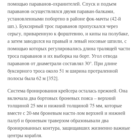
помощью параванов-охранителей. Спуск и подъем
параванов осуществлялся двумя параван-балками,
установленными побортно в районе фок-мачты (42-й
шп.). Буксирный трос параванов пропускался через
серьгу, приваренную к форштевню, и кипы на полубаке,
а затем заводился на правый и левый носовые шпили, с
помощью которых регулировались длина тралящей части
троса параванов и их выборка на борт. Угол отвода
параванов от диаметрали составлял 30°. При длине
буксирного троса около 51 м ширина протраленной
полосы была 62 м [352].
Система бронирования крейсера осталась прежней. Она
включала два бортовых броневых пояса – верхний
толщиной 25 мм и нижний толщиной 75 мм, которые
вместе с 20-мм броневым насти-лом верхней и нижней
палуб и броневым траверзом образовывали два
бронированных контура, защищавших жизненно важные
центры корабля.