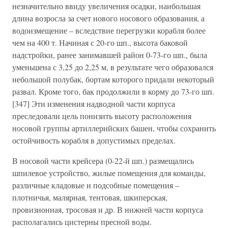
незначительно ввиду увеличения осадки, наибольшая
длина возросла за счет нового носового образования, а
водоизмещение – вследствие перегрузки корабля более
чем на 400 т. Начиная с 20-го шп., высота баковой
надстройки, ранее занимавшей район 0-73-го шп., была
уменьшена с 3,25 до 2,25 м, в результате чего образовался
небольшой полубак, бортам которого придали некоторый
развал. Кроме того, бак продолжили в корму до 73-го шп.
[347] Эти изменения надводной части корпуса
преследовали цель понизить высоту расположения
носовой группы артиллерийских башен, чтобы сохранить
остойчивость корабля в допустимых пределах.
В носовой части крейсера (0-22-й шп.) размещались
шпилевое устройство, жилые помещения для команды,
различные кладовые и подсобные помещения –
плотничья, малярная, тентовая, шкиперская,
провизионная, тросовая и др. В нижней части корпуса
располагались цистерны пресной воды.