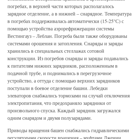
погребах, в верхней части которых располагалось
зарядное отделение, а в нижней – снарядное. Температура
в погребах поддерживалась автоматически (15-25°С) с
помощью устройства аэрорефрижерации системы
Вестингауз – Леблан. Погреба были также оборудованы
системами орошения и затопления. Снаряды и заряды
хранились в специальных стеллажах сотовой
конструкции. Из погребов снаряды и заряды подавались
к питателям нижних зарядников, расположенным в
подачной трубе, и поднимались в перегрузочное
устройство, а оттуда с помощью верхних зарядников
поступали в боевое отделение башни. Лебедки
элеваторов снабжались тормозами на случай отключения
электропитания, что предохраняло зарядники от
произвольного спуска. Каждый зарядник загружался
одним снарядом и двумя полузарядами.
Приводы вращения башен снабжались гидравлическими
регуляторами скорости вращения – муфтами Дженни.