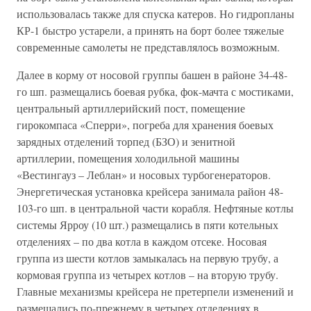
использовалась также для спуска катеров. Но гидропланы
КР-1 быстро устарели, а принять на борт более тяжелые
современные самолеты не представлялось возможным.
Далее в корму от носовой группы башен в районе 34-48-
го шп. размещались боевая рубка, фок-мачта с мостиками,
центральный артиллерийский пост, помещение
гирокомпаса «Сперри», погреба для хранения боевых
зарядных отделений торпед (БЗО) и зенитной
артиллерии, помещения холодильной машины
«Вестингауз – Леблан» и носовых турбогенераторов.
Энергетическая установка крейсера занимала район 48-
103-го шп. в центральной части корабля. Нефтяные котлы
системы Ярроу (10 шт.) размещались в пяти котельных
отделениях – по два котла в каждом отсеке. Носовая
группа из шести котлов замыкалась на первую трубу, а
кормовая группа из четырех котлов – на вторую трубу.
Главные механизмы крейсера не претерпели изменений и
размещались по-прежнему в четырех отделениях в