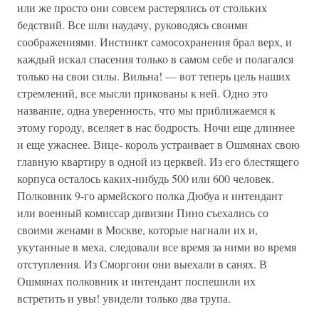
или же просто они совсем растерялись от стольких
бедствий. Все шли наудачу, руководясь своими
соображениями. Инстинкт самосохранения брал верх, и
каждый искал спасения только в самом себе и полагался
только на свои силы. Вильна! — вот теперь цель наших
стремлений, все мысли прикованы к ней. Одно это
название, одна уверенность, что мы приближаемся к
этому городу, вселяет в нас бодрость. Ночи еще длиннее
и еще ужаснее. Вице- король устраивает в Ошмянах свою
главную квартиру в одной из церквей. Из его блестящего
корпуса осталось каких-нибудь 500 или 600 человек.
Полковник 9-го армейского полка Дюбуа и интендант
или военный комиссар дивизии Пино съехались со
своими женами в Москве, которые нагнали их и,
укутанные в меха, следовали все время за ними во время
отступления. Из Сморгони они выехали в санях. В
Ошмянах полковник и интендант поспешили их
встретить и увы! увидели только два трупа.