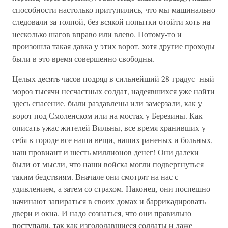
способности настолько притупились, что мы машинально
следовали за толпой, без всякой попытки отойти хоть на
несколько шагов вправо или влево. Потому-то и
произошла такая давка у этих ворот, хотя другие проходы
были в это время совершенно свободны.
Целых десять часов подряд в сильнейший 28-градус- ный
мороз тысячи несчастных солдат, надеявшихся уже найти
здесь спасение, были раздавлены или замерзали, как у
ворот под Смоленском или на мостах у Березины. Как
описать ужас жителей Вильны, все время хранивших у
себя в городе все наши вещи, наших раненых и больных,
наш провиант и шесть миллионов денег! Они далеки
были от мысли, что наши войска могли подвергнуться
таким бедствиям. Вначале они смотрят на нас с
удивлением, а затем со страхом. Наконец, они поспешно
начинают запираться в своих домах и баррикадировать
двери и окна. И надо сознаться, что они правильно
поступали, так как изголодавшиеся солдаты и даже