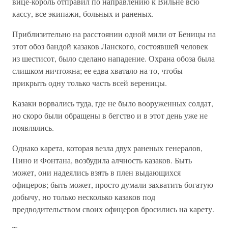
вице-король отправил по направлению к Вильне всю
кассу, все экипажи, больных и раненых.
Приблизительно на расстоянии одной мили от Беницы на
этот обоз бандой казаков Ланского, состоявшей человек
из шестисот, было сделано нападение. Охрана обоза была
слишком ничтожна; ее едва хватало на то, чтобы
прикрыть одну только часть всей вереницы.
Казаки ворвались туда, где не было вооруженных солдат,
но скоро были обращены в бегство и в этот день уже не
появлялись.
Однако карета, которая везла двух раненых генералов,
Пино и Фонтана, возбудила алчность казаков. Быть
может, они надеялись взять в плен выдающихся
офицеров; быть может, просто думали захватить богатую
добычу, но только несколько казаков под
предводительством своих офицеров бросились на карету.