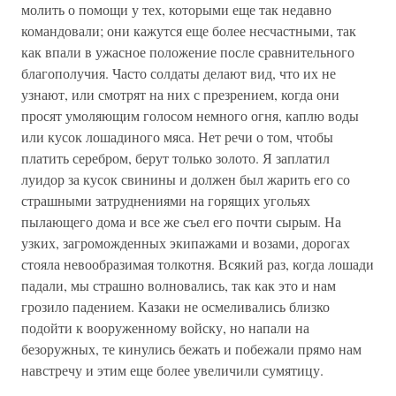
молить о помощи у тех, которыми еще так недавно
командовали; они кажутся еще более несчастными, так
как впали в ужасное положение после сравнительного
благополучия. Часто солдаты делают вид, что их не
узнают, или смотрят на них с презрением, когда они
просят умоляющим голосом немного огня, каплю воды
или кусок лошадиного мяса. Нет речи о том, чтобы
платить серебром, берут только золото. Я заплатил
луидор за кусок свинины и должен был жарить его со
страшными затруднениями на горящих угольях
пылающего дома и все же съел его почти сырым. На
узких, загроможденных экипажами и возами, дорогах
стояла невообразимая толкотня. Всякий раз, когда лошади
падали, мы страшно волновались, так как это и нам
грозило падением. Казаки не осмеливались близко
подойти к вооруженному войску, но напали на
безоружных, те кинулись бежать и побежали прямо нам
навстречу и этим еще более увеличили сумятицу.