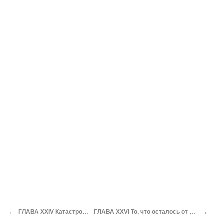
←
→
ГЛАВА XXIV Катастрофа на мостах
ГЛАВА XXVI То, что осталось от итальянской армии