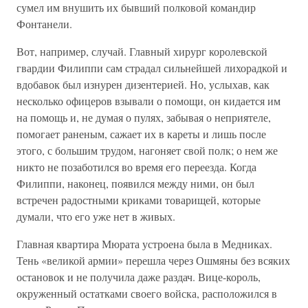
сумел им внушить их бывший полковой командир
Фонтанели.
Вот, например, случай. Главный хирург королевской
гвардии Филиппи сам страдал сильнейшей лихорадкой и
вдобавок был изнурен дизентерией. Но, услыхав, как
несколько офицеров взывали о помощи, он кидается им
на помощь и, не думая о пулях, забывая о неприятеле,
помогает раненым, сажает их в кареты и лишь после
этого, с большим трудом, нагоняет свой полк; о нем же
никто не позаботился во время его переезда. Когда
Филиппи, наконец, появился между ними, он был
встречен радостными криками товарищей, которые
думали, что его уже нет в живых.
Главная квартира Мюрата устроена была в Медниках.
Тень «великой армии» перешла через Ошмяны без всяких
остановок и не получила даже раздач. Вице-король,
окруженный остатками своего войска, расположился в