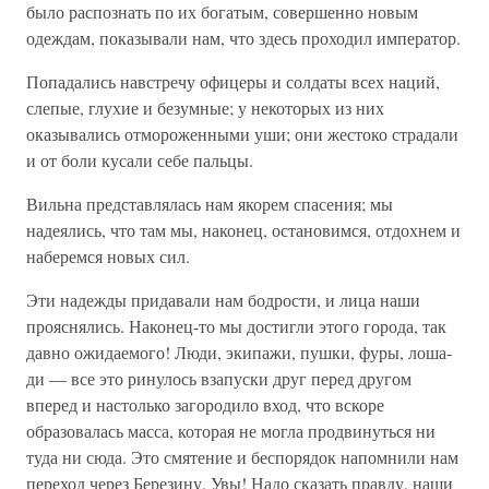
было распознать по их богатым, совершенно новым
одеждам, показывали нам, что здесь проходил император.
Попадались навстречу офицеры и солдаты всех наций,
слепые, глухие и безумные; у некоторых из них
оказывались отмороженными уши; они жестоко страдали
и от боли кусали себе пальцы.
Вильна представлялась нам якорем спасения; мы
надеялись, что там мы, наконец, остановимся, отдохнем и
наберемся новых сил.
Эти надежды придавали нам бодрости, и лица наши
прояснялись. Наконец-то мы достигли этого города, так
давно ожидаемого! Люди, экипажи, пушки, фуры, лоша-
ди — все это ринулось взапуски друг перед другом
вперед и настолько загородило вход, что вскоре
образовалась масса, которая не могла продвинуться ни
туда ни сюда. Это смятение и беспорядок напомнили нам
переход через Березину. Увы! Надо сказать правду, наши