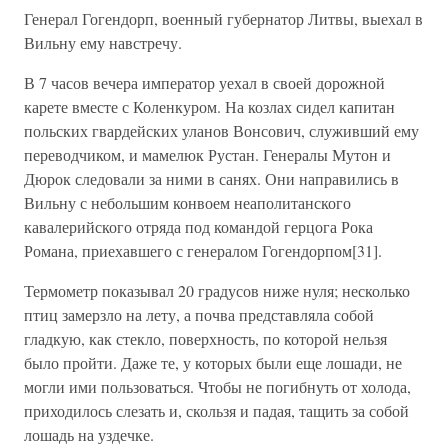
Генерал Гогендорп, военный губернатор Литвы, выехал в
Вильну ему навстречу.
В 7 часов вечера император уехал в своей дорожной
карете вместе с Коленкуром. На козлах сидел капитан
польских гвардейских уланов Вонсович, служивший ему
переводчиком, и мамелюк Рустан. Генералы Мутон и
Дюрок следовали за ними в санях. Они направились в
Вильну с небольшим конвоем неаполитанского
кавалерийского отряда под командой герцога Рока
Романа, приехавшего с генералом Гогендорпом[31].
Термометр показывал 20 градусов ниже нуля; несколько
птиц замерзло на лету, а почва представляла собой
гладкую, как стекло, поверхность, по которой нельзя
было пройти. Даже те, у которых были еще лошади, не
могли ими пользоваться. Чтобы не погибнуть от холода,
приходилось слезать и, скользя и падая, тащить за собой
лошадь на уздечке.