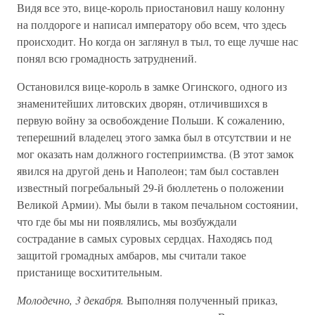
Видя все это, вице-король приостановил нашу колонну
на полдороге и написал императору обо всем, что здесь
происходит. Но когда он заглянул в тыл, то еще лучше нас
понял всю громадность затруднений.
Остановился вице-король в замке Огинского, одного из
знаменитейших литовских дворян, отличившихся в
первую войну за освобождение Польши. К сожалению,
теперешний владелец этого замка был в отсутствии и не
мог оказать нам должного гостеприимства. (В этот замок
явился на другой день и Наполеон; там был составлен
известный погребальный 29-й бюллетень о положении
Великой Армии). Мы были в таком печальном состоянии,
что где бы мы ни появлялись, мы возбуждали
сострадание в самых суровых сердцах. Находясь под
защитой громадных амбаров, мы считали такое
пристанище восхитительным.
Молодечно, 3 декабря.
Выполняя полученный приказ,