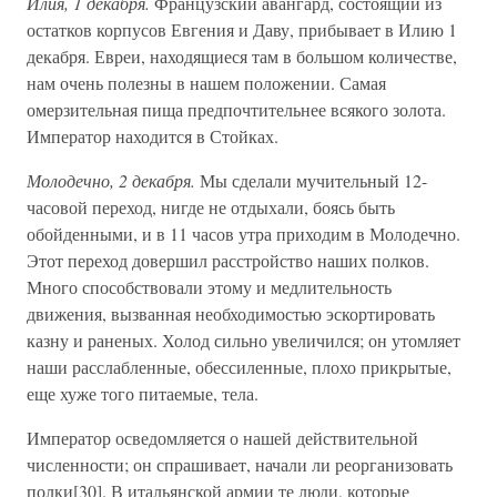
Илия, 1 декабря.
Французский авангард, состоящий из
остатков корпусов Евгения и Даву, прибывает в Илию 1
декабря. Евреи, находящиеся там в большом количестве,
нам очень полезны в нашем положении. Самая
омерзительная пища предпочтительнее всякого золота.
Император находится в Стойках.
Молодечно, 2 декабря.
Мы сделали мучительный 12-
часовой переход, нигде не отдыхали, боясь быть
обойденными, и в 11 часов утра приходим в Молодечно.
Этот переход довершил расстройство наших полков.
Много способствовали этому и медлительность
движения, вызванная необходимостью эскортировать
казну и раненых. Холод сильно увеличился; он утомляет
наши расслабленные, обессиленные, плохо прикрытые,
еще хуже того питаемые, тела.
Император осведомляется о нашей действительной
численности; он спрашивает, начали ли реорганизовать
полки[30]. В итальянской армии те люди, которые