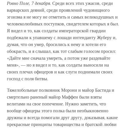
Ровно Поле, 7 декабря.
Среди всех этих ужасов, среди
варварских деяний, среди проявлений чудовищного
эгоизма я не могу не отметить и самых великодушных и
человеколюбивых поступков, свидетелем которых я был.
Я видел и то, как солдаты императорской гвардии
подбежали к упавшему с лошади интенданту Жуберу и,
думая, что он умер, бросились к нему и хотели его
обокрасть, и я слышал, как тот слабым голосом просил:
«Дайте мне сначала умереть, а потом уже раздевайте
меня», — но я видел и то, как солдаты выносили на
своих плечах офицеров и как слуги поднимали своих
господ с поля битвы.
Тяжелобольные полковник Морони и майор Бастида и
смертельно раненый майор Маффеи были взяты
велитами на свое попечение. Нужно заметить, что
вообще офицеры этого полка были необыкновенно
дружны и всегда помогали друг другу, доказывая, какие
прекрасные принципы товарищества и братской любви