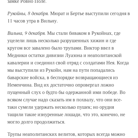
замке Ровно Поле.
Рукойны, 8 декабря.
Мюрат и Бертье выступили сегодня в
11 часов утра в Вильну.
Вильна, 9 декабря.
Мы стали биваком в Рукойнах, где
уцелели лишь несколько разрушенных хижин и где
кругом все завалено было трупами. Виктор ввел в
Медники остатки дивизии Луазона и неаполитанской
кавалерии и соединил свой отряд с солдатами Нея. Когда
мы выступили из Рукойн, нам на пути попадались
баварские войска, в беспорядке возвращающиеся из
Неменчина. Вид их достаточно опровергал ложно
пущенный слух о будто бы одержанной ими победе. Во
всяком случае надо сказать им в похвалу, что они все-
таки сумели удержать несколько пушек; но орудия
тащили такие изнуренные лошади, что это, конечно, не
могло долго продолжиться.
Трупы неаполитанских велитов, которых всегда можно