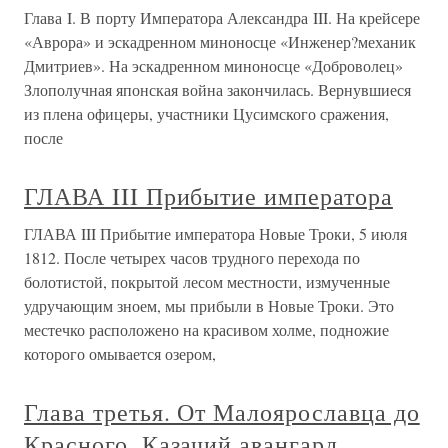
Глава I. В порту Императора Александра III. На крейсере
«Аврора» и эскадренном миноносце «Инженер?механик
Дмитриев». На эскадренном миноносце «Доброволец»
Злополучная японская война закончилась. Вернувшиеся
из плена офицеры, участники Цусимского сражения,
после
ГЛАВА III Прибытие императора
ГЛАВА III Прибытие императора Новые Троки, 5 июля
1812. После четырех часов трудного перехода по
болотистой, покрытой лесом местности, измученные
удручающим зноем, мы прибыли в Новые Троки. Это
местечко расположено на красивом холме, подножие
которого омывается озером,
Глава третья. От Малоярославца до
Красного. Казачий авангард