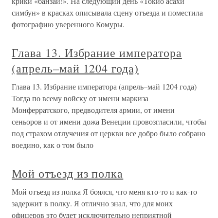
крики «банзай!». На следующий день «Токио асахи
симбун» в красках описывала сцену отъезда и поместила
фотографию уверенного Комуры.
Глава 13. Избрание императора
(апрель–май 1204 года)
Глава 13. Избрание императора (апрель–май 1204 года)
Тогда по всему войску от имени маркиза
Монферратского, предводителя армии, от имени
сеньоров и от имени дожа Венеции провозгласили, чтобы
под страхом отлучения от церкви все добро было собрано
воедино, как о том было
Мой отъезд из полка
Мой отъезд из полка Я боялся, что меня кто-то и как-то
задержит в полку. Я отлично знал, что для моих
офицеров это будет исключительно неприятной