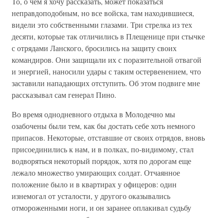
То, о чем я хочу рассказать, может показаться
неправдоподобным, но все войска, там находившиеся,
видели это собственными глазами. Три стрелка из тех
десяти, которые так отличились в Плещенице при стычке
с отрядами Ланского, бросились на защиту своих
командиров. Они защищали их с поразительной отвагой
и энергией, наносили удары с таким остервенением, что
заставили нападающих отступить. Об этом подвиге мне
рассказывал сам генерал Пино.
Во время однодневного отдыха в Молодечно мы
озабочены были тем, как бы достать себе хоть немного
припасов. Некоторые, отставшие от своих отрядов, вновь
присоединились к нам, и в полках, по-видимому, стал
водворяться некоторый порядок, хотя по дорогам еще
лежало множество умирающих солдат. Отчаянное
положение было и в квартирах у офицеров: один
изнемогал от усталости, у другого оказывались
отмороженными ноги, и он заранее оплакивал судьбу