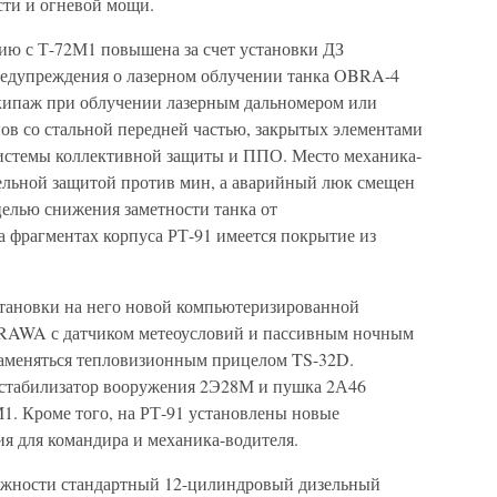
сти и огневой мощи.
ию с Т-72М1 повышена за счет установки ДЗ
едупреждения о лазерном облучении танка OBRA-4
экипаж при облучении лазерным дальномером или
ов со стальной передней частью, закрытых элементами
стемы коллективной защиты и ППО. Место механика-
ельной защитой против мин, а аварийный люк смещен
целью снижения заметности танка от
а фрагментах корпуса РТ-91 имеется покрытие из
установки на него новой компьютеризированной
RAWA с датчиком метеоусловий и пассивным ночным
заменяться тепловизионным прицелом TS-32D.
стабилизатор вооружения 2Э28М и пушка 2А46
М1. Кроме того, на РТ-91 установлены новые
 для командира и механика-водителя.
ижности стандартный 12-цилиндровый дизельный