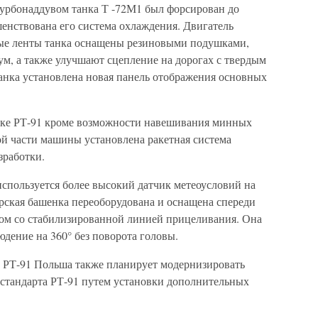
турбонаддувом танка Т -72М1 был форсирован до
шенствована его система охлаждения. Двигатель
ные ленты танка оснащены резиновыми подушками,
, а также улучшают сцепление на дорогах с твердым
анка установлена новая панель отображения основных
нке РТ-91 кроме возможности навешивания минных
й части машины установлена ракетная система
работки.
спользуется более высокий датчик метеоусловий на
ская башенка переоборудована и оснащена спереди
м со стабилизированной линией прицеливания. Она
юдение на 360° без поворота головы.
 РТ-91 Польша также планирует модернизировать
стандарта РТ-91 путем установки дополнительных