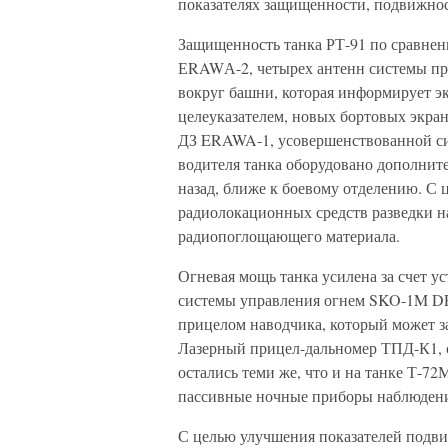
показателях защищенности, подвижно
Защищенность танка РТ-91 по сравнен
ЕRAWА-2, четырех антенн системы пр
вокруг башни, которая информирует 
целеуказателем, новых бортовых экран
ДЗ ERAWA-1, усовершенствованной си
водителя танка оборудовано дополнит
назад, ближе к боевому отделению. С 
радиолокационных средств разведки н
радиопоглощающего материала.
Огневая мощь танка усилена за счет 
системы управления огнем SKO-1M D
прицелом наводчика, который может 
Лазерный прицел-дальномер ТПД-К1, 
остались теми же, что и на танке Т-72
пассивные ночные приборы наблюдения
С целью улучшения показателей подв