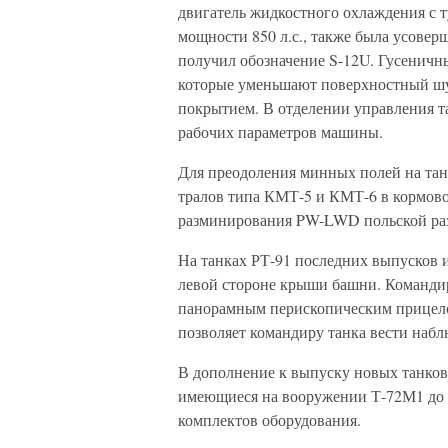
двигатель жидкостного охлаждения с 
мощности 850 л.с., также была усовер
получил обозначение S-12U. Гусенич
которые уменьшают поверхностный шум
покрытием. В отделении управления т
рабочих параметров машины.
Для преодоления минных полей на та
тралов типа КМТ-5 и КМТ-6 в кормово
разминирования PW-LWD польской раз
На танках РТ-91 последних выпусков и
левой стороне крыши башни. Командир
панорамным перископическим прицело
позволяет командиру танка вести набл
В дополнение к выпуску новых танков
имеющиеся на вооружении Т-72М1 до 
комплектов оборудования.