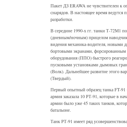
Пакет ДЗ ERAWA не чувствителен к ог
снарядов. В настоящее время ведутся
разработки.
В середине 1990-х гг. танки Т-72М1 
(дневным/ночным) прицелом наводчик
видения механика-водителя, новыми д
бортовыми экранами, форсированным 
оборудования (ППО) быстрого реагиро
пусковыми установками дымовых грана
(Волк). Дальнейшее развитие этого ва
(Твердый).
Первый опытный образец танка FT-91 
армия заказала 10 РТ-91, которые в нач
армии было уже 45 таких танков, кот
батальоне.
Танк РТ-91 имеет ряд усовершенствов