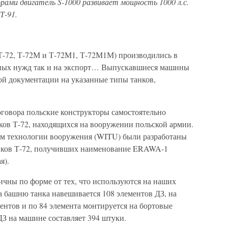
ами двигатель S-1000 развивает мощность 1000 л.с.
Т-91.
Т-72, Т-72М и Т-72М1, Т-72М1М) производились в
нных нужд так и на экспорт… Выпускавшиеся машины
ой документации на указанные типы танков,
говора польские конструкторы самостоятельно
ков Т-72, находящихся на вооружении польской армии.
м технологии вооружения (WITU) были разработаны
анков Т-72, получивших наименование ERAWA-1
я).
ичны по форме от тех, что используются на наших
а башню танка навешивается 108 элементов ДЗ, на
ентов и по 84 элемента монтируется на бортовые
ДЗ на машине составляет 394 штуки.