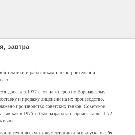
я, завтра
вой техники и работникам танкостроительной
щаю.
есятдвоек» в 1977 г. от партнеров по Варшавскому
поставку и продажу лицензии на их производство,
алажено производство советских танков. Советское
, так как в 1975 г. был разработан вариант танка Т-72
сь выше.
учили техническую документацию для выпуска у себя