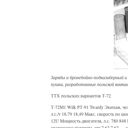
Заряды и бронебойно-подкалиберный и
пушки, разработанные польской компан
ТТХ польских вариантов Т-72
Т-72М1 Wilk РТ-91 Twardy Экипаж, чел.
л.с./т 18,79 18,49 Макс. скорость по ш
12U Мощность двигателя, л.с. 780 84
спаренного пулемета, мм 7,62 7,62 — к