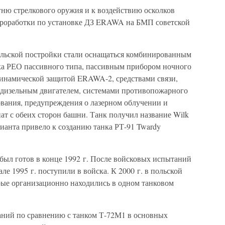
ню стрелкового оружия и к воздействию осколков
 проработки по установке ДЗ ERAWA на БМП советской
польской постройки стали оснащаться комбинированным
а РЕО пассивного типа, пассивным прибором ночного
инамической защитой ERAWA-2, средствами связи,
дизельным двигателем, системами противопожарного
вания, предупреждения о лазерном облучении и
т с обеих сторон башни. Танк получил название Wilk
рианта привело к созданию танка РТ-91 Twardy
был готов в конце 1992 г. После войсковых испытаний
але 1995 г. поступили в войска. К 2000 г. в польской
орые организационно находились в одном танковом
аний по сравнению с танком Т-72М1 в основных