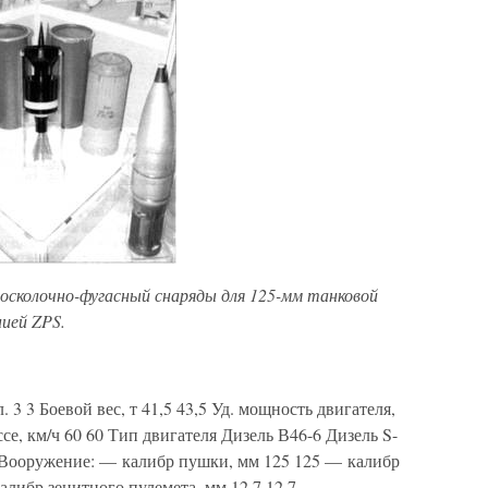
 осколочно-фугасный снаряды для 125-мм танковой
ией ZPS.
 3 3 Боевой вес, т 41,5 43,5 Уд. мощность двигателя,
оссе, км/ч 60 60 Тип двигателя Дизель В46-6 Дизель S-
8 Вооружение: — калибр пушки, мм 125 125 — калибр
алибр зенитного пулемета, мм 12,7 12,7