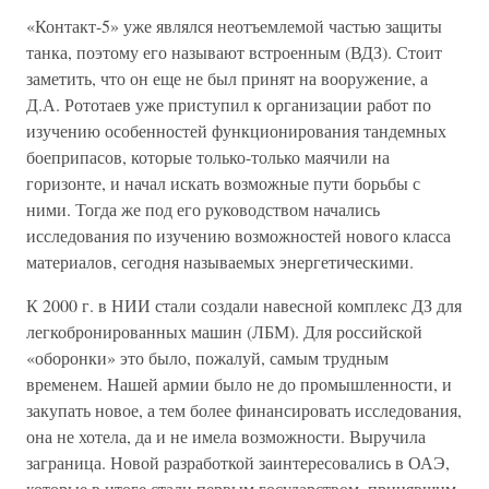
«Контакт-5» уже являлся неотъемлемой частью защиты
танка, поэтому его называют встроенным (ВДЗ). Стоит
заметить, что он еще не был принят на вооружение, а
Д.А. Рототаев уже приступил к организации работ по
изучению особенностей функционирования тандемных
боеприпасов, которые только-только маячили на
горизонте, и начал искать возможные пути борьбы с
ними. Тогда же под его руководством начались
исследования по изучению возможностей нового класса
материалов, сегодня называемых энергетическими.
К 2000 г. в НИИ стали создали навесной комплекс ДЗ для
легкобронированных машин (ЛБМ). Для российской
«оборонки» это было, пожалуй, самым трудным
временем. Нашей армии было не до промышленности, и
закупать новое, а тем более финансировать исследования,
она не хотела, да и не имела возможности. Выручила
заграница. Новой разработкой заинтересовались в ОАЭ,
которые в итоге стали первым государством, принявшим