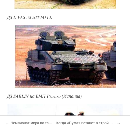
ДЗ L-VAS на БТРМ113.
ДЗ SABLIN на БМП Pizzaro (Испания).
←
→
Чемпионат мира по танковому биатлону
Когда «Пума» встанет в строй рядом с «Леопардами»?