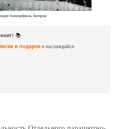
пещере Хинтербрюль, Австрия.
книг! 📚
писки в подарок
и наслаждайся
тельность Отдельного парашютно-