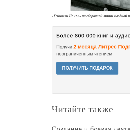
«Хейнкели Не 162» на сборочной линии в водной 
Более 800 000 книг и аудио
2 месяца Литрес Под
Получи
неограниченным чтением
ПОЛУЧИТЬ ПОДАРОК
Читайте также
Создание и боевая дея