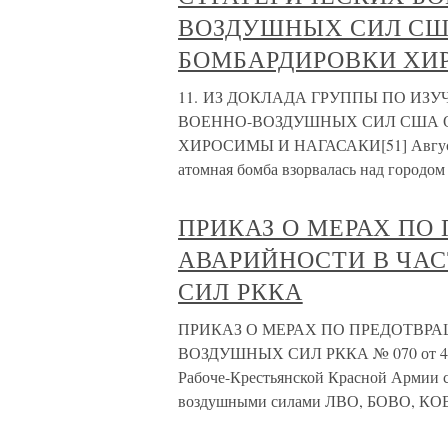
ВОЗДУШНЫХ СИЛ СШ
БОМБАРДИРОВКИ ХИР
11. ИЗ ДОКЛАДА ГРУППЫ ПО ИЗ
ВОЕННО-ВОЗДУШНЫХ СИЛ США О
ХИРОСИМЫ И НАГАСАКИ[51] Август 19
атомная бомба взорвалась над городом 
ПРИКАЗ О МЕРАХ П
АВАРИЙНОСТИ В ЧА
СИЛ РККА
ПРИКАЗ О МЕРАХ ПО ПРЕДОТВР
ВОЗДУШНЫХ СИЛ РККА № 070 от 4 июн
Рабоче-Крестьянской Красной Армии 
воздушными силами ЛВО, БОВО, КОВ