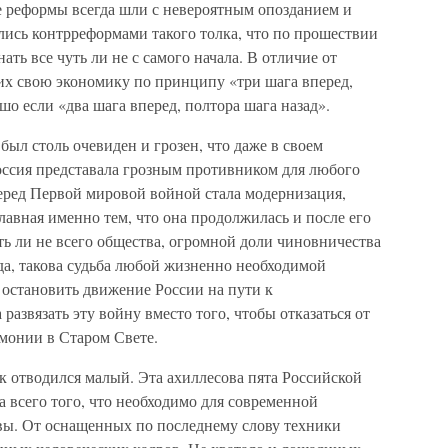
е реформы всегда шли с невероятным опозданием и
ись контрреформами такого толка, что по прошествии
ть все чуть ли не с самого начала. В отличие от
их свою экономику по принципу «три шага вперед,
шо если «два шага вперед, полтора шага назад».
был столь очевиден и грозен, что даже в своем
оссия представала грозным противником для любого
ред Первой мировой войной стала модернизация,
лавная именно тем, что она продолжилась и после его
ть ли не всего общества, огромной доли чиновничества
да, такова судьба любой жизненно необходимой
 остановить движение России на пути к
азвязать эту войну вместо того, чтобы отказаться от
монии в Старом Свете.
к отводился малый. Эта ахиллесова пята Российской
 всего того, что необходимо для современной
вы. От оснащенных по последнему слову техники