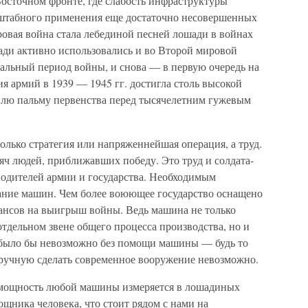
осточном фронте, где слабость инфраструктуры
сштабного применения еще достаточно несовершенных
ровая война стала лебединой песней лошади в войнах
ади активно использовались и во Второй мировой
ачальный период войны, и снова — в первую очередь на
 армий в 1939 — 1945 гг. достигла столь высокой
билю пальму первенства перед тысячелетним гужевым
только стратегия или напряженнейшая операция, а труд.
яч людей, приближавших победу. Это труд и солдата-
водителей армии и государства. Необходимым
вание машин. Чем более воюющее государство оснащено
ансов на выигрыш войны. Ведь машина не только
тдельном звене общего процесса производства, но и
е было бы невозможно без помощи машины — будь то
 вручную сделать современное вооружение невозможно.
о мощность любой машины измеряется в лошадиных
ощника человека, что стоит рядом с нами на