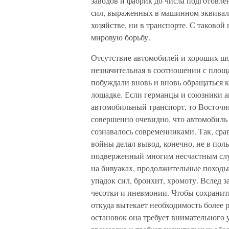
заводов и фабрик до числа подготовл
сил, выраженных в машинном эквивале
хозяйстве, ни в транспорте. С таково
мировую борьбу.
Отсутствие автомобилей и хороших шос
незначительная в соотношении с площ
побуждали вновь и вновь обращаться 
лошадке. Если германцы и союзники а
автомобильный транспорт, то Восточ
совершенно очевидно, что автомобиль
сознавалось современниками. Так, сра
войны делал вывод, конечно, не в поль
подверженный многим несчастным слу
на бивуаках, продолжительные походы
упадок сил, бронхит, хромоту. Вслед з
чесотки и пневмонии. Чтобы сохранит
откуда вытекает необходимость более 
остановок она требует внимательного у