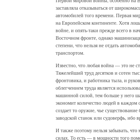
Первой мировой войны, особенно на В
заставляла отказываться от широкома
автомобилей того времени. Первая ми
на Европейском континенте. Хотя лош
войне, и опять-таки прежде всего в н
Восточном фронте, однако машинизация
степени, что нельзя не отдать автомо
транспортом.
Известно, что любая война — это не с
Тяжелейший труд десятков и сотен тыс
фронтовика, и работника тыла, и руко
облегчением труда является использо
машинной силой, тем больше у него ш
экономит количество людей в каждом о
создает то оружие, чье существовани
заводской станок или судоверфь, ибо
И также поэтому нельзя забывать, чт
силах. То есть — в мощности того пом