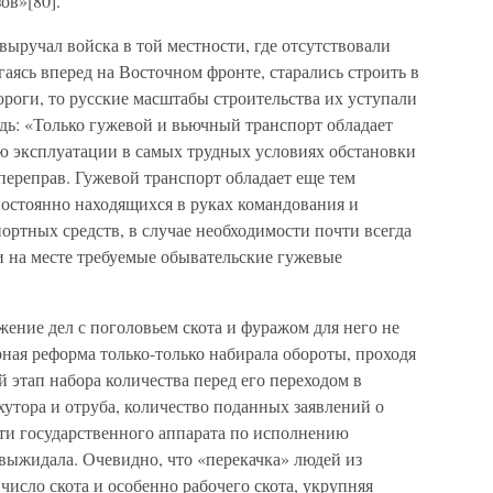
ов»[80].
выручал войска в той местности, где отсутствовали
аясь вперед на Восточном фронте, старались строить в
роги, то русские масштабы строительства их уступали
дь: «Только гужевой и вьючный транспорт обладает
 эксплуатации в самых трудных условиях обстановки
 переправ. Гужевой транспорт обладает еще тем
остоянно находящихся в руках командования и
ртных средств, в случае необходимости почти всегда
и на месте требуемые обывательские гужевые
ение дел с поголовьем скота и фуражом для него не
ная реформа только-только набирала обороты, проходя
этап набора количества перед его переходом в
хутора и отруба, количество поданных заявлений о
ти государственного аппарата по исполнению
 выжидала. Очевидно, что «перекачка» людей из
число скота и особенно рабочего скота, укрупняя