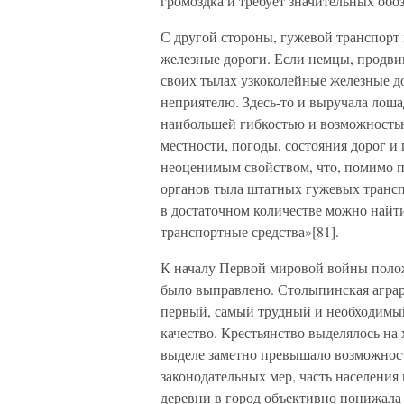
громоздка и требует значительных обоз
С другой стороны, гужевой транспорт 
железные дороги. Если немцы, продвиг
своих тылах узкоколейные железные до
неприятелю. Здесь-то и выручала лоша
наибольшей гибкостью и возможностью
местности, погоды, состояния дорог и
неоценимым свойством, что, помимо п
органов тыла штатных гужевых транспо
в достаточном количестве можно найт
транспортные средства»[81].
К началу Первой мировой войны полож
было выправлено. Столыпинская аграр
первый, самый трудный и необходимый 
качество. Крестьянство выделялось на 
выделе заметно превышало возможнос
законодательных мер, часть населения
деревни в город объективно понижала 