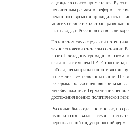
еще ждало своего применения. Русски
непонятным размахом: реформы сменял
некоторого времени приходилось начина
многих европейских стран, развивавш
шаг назад», в России действовали хоро
Но и в этом случае русский потенциал 
технологически отсталом состоянии Р
врага. Последним громадным шагом пе
связанная с именем П.А. Столыпина, с
гибели, несмотря на сопротивление чу
и не менее чем половины нации. Прав
реформы. Только внешняя война могла
непобедимости, и Германия поспешила р
достижения военно-политической геге
Русскими было сделано многое, но сро
империи сознавалась всеми — нехватка
первоклассной индустриальной держа