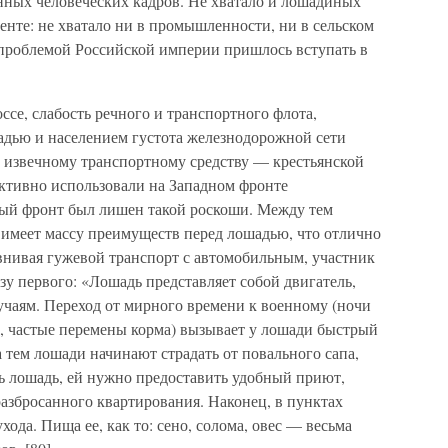
енных человеческих кадров. Не хватало и лошадиных
нте: не хватало ни в промышленности, ни в сельском
й проблемой Российской империи пришлось вступать в
се, слабость речного и транспортного флота,
адью и населением густота железнодорожной сети
к извечному транспортному средству — крестьянской
ктивно использовали на Западном фронте
ный фронт был лишен такой роскоши. Между тем
 имеет массу преимуществ перед лошадью, что отлично
внивая гужевой транспорт с автомобильным, участник
зу первого: «Лошадь представляет собой двигатель,
чаям. Переход от мирного времени к военному (ночи
, частые перемены корма) вызывает у лошади быстрый
а тем лошади начинают страдать от повального сапа,
ь лошадь, ей нужно предоставить удобный приют,
разбросанного квартирования. Наконец, в пунктах
хода. Пища ее, как то: сено, солома, овес — весьма