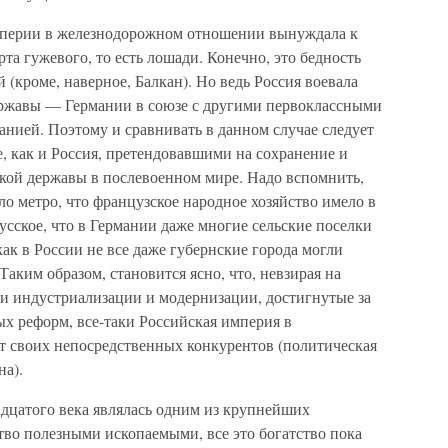
мперии в железнодорожном отношении вынуждала к
а гужевого, то есть лошади. Конечно, это бедность
 (кроме, наверное, Балкан). Но ведь Россия воевала
ержавы — Германии в союзе с другими первоклассными
ией. Поэтому и сравнивать в данном случае следует
е, как и Россия, претендовавшими на сохранение и
кой державы в послевоенном мире. Надо вспомнить,
о метро, что французское народное хозяйство имело в
усское, что в Германии даже многие сельские поселки
ак в России не все даже губернские города могли
Таким образом, становится ясно, что, невзирая на
и индустриализации и модернизации, достигнутые за
х реформ, все-таки Российская империя в
т своих непосредственных конкурентов (политическая
на).
вадцатого века являлась одним из крупнейших
тво полезными ископаемыми, все это богатство пока