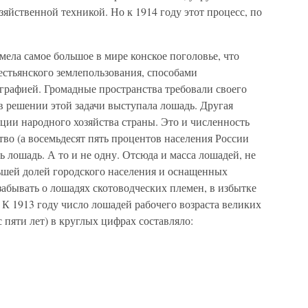
зяйственной техникой. Но к 1914 году этот процесс, по
мела самое большое в мире конское поголовье, что
естьянского землепользования, способами
ографией. Громадные пространства требовали своего
в решении этой задачи выступала лошадь. Другая
ции народного хозяйства страны. Это и численность
тво (а восемьдесят пять процентов населения России
 лошадь. А то и не одну. Отсюда и масса лошадей, не
льшей долей городского населения и оснащенных
абывать о лошадях скотоводческих племен, в избытке
 1913 году число лошадей рабочего возраста великих
 пяти лет) в круглых цифрах составляло: