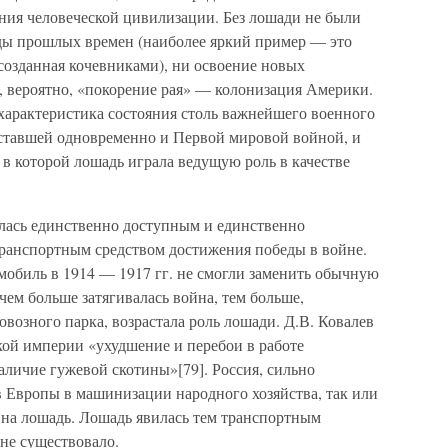
ния человеческой цивилизации. Без лошади не были
ды прошлых времен (наиболее яркий пример — это
созданная кочевниками), ни освоение новых
, вероятно, «покорение рая» — колонизация Америки.
характеристика состояния столь важнейшего военного
, ставшей одновременно и Первой мировой войной, и
в которой лошадь играла ведущую роль в качестве
лась единственно доступным и единственно
транспортным средством достижения победы в войне.
омобиль в 1914 — 1917 гг. не смогли заменить обычную
чем больше затягивалась война, тем больше,
возного парка, возрастала роль лошади. Д.В. Ковалев
кой империи «ухудшение и перебои в работе
аличие гужевой скотины»[79]. Россия, сильно
в Европы в машинизации народного хозяйства, так или
 на лошадь. Лошадь явилась тем транспортным
не существовало.