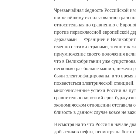
Чрезвычайная бедность Российской и
широчайшему использованию транспорт
относительная по сравнению с Европой
против первоклассной европейской д
державами — Францией и Великобритан
именно с этими странами, точно так ж
приумножение своего положения вели
что в Великобритании уже существовал
несколько раз больше машин, нежели р
были электрифицированы, в то время к
похвастаться электрической станцией. 
многочисленные успехи России на пут
сравнительно короткий срок буржуазны
экономическом отношении отставала о
близость в данном случае вовсе не важ
Несмотря на то что Россия в начале д
добытчиков нефти, несмотря на богатс