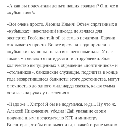
«А как вы подсчитали деньги наших граждан? Они же в
«кубышках»!»
«Всё очень просто, Леонид Ильич! Объём спрятанных в
«кубышках» накоплений никогда не являлся для
экспертов Госбанка тайной за семью печатями. Ларчик
открывается просто. Во все времена люди прятали в
«кубышки» купюры только высшего номинала. У нас
таковыми являются пятидесяти- и сторублевки. Зная
количество выпущенных в обращение «полтинников» и
«стольников», банковские служащие, подсчитав в конце
года возвратившиеся банкноты этого достоинства, могут
с точностью до одного миллиарда сказать, какая сумма
осталась на руках у населения.»
«Надо же... Хитро! Я бы не додумался, н-да... Ну что ж,
Алексей Николаевич, убедил! Дай указание своим
подчинённым: председателю КГБ и министру
Внешторга, чтобы они выяснили, в какой стране можно