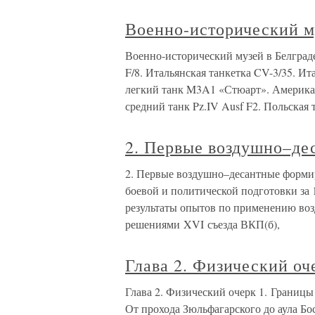
Военно-исторический м
Военно-исторический музей в Белграде
F/8. Итальянская танкетка CV-3/35. И
легкий танк M3A1 «Стюарт». Америк
средний танк Pz.IV Ausf F2. Польская 
2. Первые воздушно–де
2. Первые воздушно–десантные форми
боевой и политической подготовки за
результаты опытов по применению воз
решениями XVI съезда ВКП(б),
Глава 2. Физический оч
Глава 2. Физический очерк 1. Границ
От прохода Зюльфагарского до аула Бо