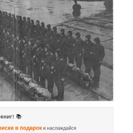
книг! 📚
писки в подарок
и наслаждайся