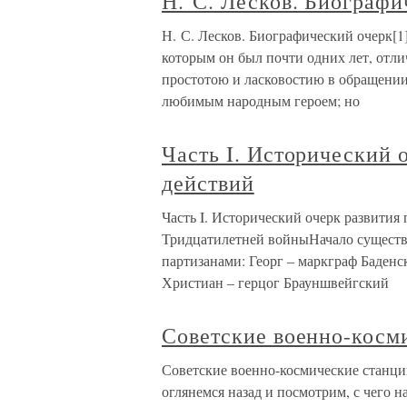
Н. С. Лесков. Биографи
Н. С. Лесков. Биографический очерк[1
которым он был почти одних лет, отл
простотою и ласковостию в обращении
любимым народным героем; но
Часть I. Исторический 
действий
Часть I. Исторический очерк развития
Тридцатилетней войныНачало существ
партизанами: Георг – маркграф Баденс
Христиан – герцог Брауншвейгский
Советские военно-косм
Советские военно-космические станц
оглянемся назад и посмотрим, с чего