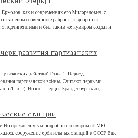
ческий очерк[1]
] Ермолов, как и современник его Милорадович, с
ичался необыкновенною храбростью, добротою,
 с подчиненными и был таким же кумиром солдат и
очерк развития партизанских
 партизанских действий Глава 1. Период
ования партизанской войны. Считают первыми
кий (20 тыс); Иоанн – герцог Бранденбургский;
ические станции
ии Но прежде чем мы подробно поговорим об МКС,
 началось сооружение орбитальных станций в СССР.Еще