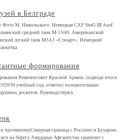
узей в Белграде
 Фото М. Никольского. Немецкая САУ StuG III Ausf
тальянский средний танк М-13/40. Американский
анский легкий танк M3A3 «Стюарт». Немецкий
танкетка
сантные формирования
рования Реввоенсовет Красной Армии, подводя итоги
 1929/30 учебный год, отметил положительные
душных десантов. Руководствуясь
ерк
ы и протяжениеСеверная граница с Россиею и Бухарою.
саги на берегу Амударьи Афганистан граничит с