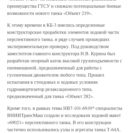
преимущества ГТСУ и снижало потенциальные боевые
возможности нового танка «Объект 219».
К этому времени в КБ-3 имелись определенные
конструкторские проработки элементов ходовой части
перспективного танка, в ряде случаев прошедших
экспериментальную проверку. Под руководством
заместителя главного конструктора Н.В. Курина был
разработан опорный каток высокой грузоподъемности с
пневмошиной, предназначенный для работы с
гусеничным движителем любого типа. Прошел
испытания в стендовых и ходовых условиях
гцдроамортизатор релаксационного типа,
предназначенный для танка «Объект 282».
Кроме того, в рамках темы НВ7-101-69
30*
специалисты
ВНИИТрансМаш создали и исследовали ходовой макет
«69021» перспективного танка. В его конструкции
частично использовались узлы и агрегаты танка Т-64А.