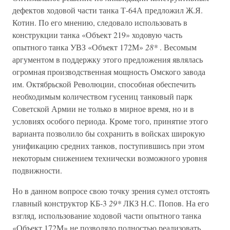
дефектов ходовой части танка Т-64А предложил Ж.Я.
Котин. По его мнению, следовало использовать в
конструкции танка «Объект 219» ходовую часть
опытного танка УВЗ «Объект 172М»
28*
. Весомым
аргументом в поддержку этого предложения являлась
огромная производственная мощность Омского завода
им. Октябрьской Революции, способная обеспечить
необходимым количеством гусениц танковый парк
Советской Армии не только в мирное время, но и в
условиях особого периода. Кроме того, принятие этого
варианта позволило бы сохранить в войсках широкую
унификацию средних танков, поступившись при этом
некоторым снижением технически возможного уровня
подвижности.
Но в данном вопросе свою точку зрения сумел отстоять
главный конструктор КБ-3
29*
ЛКЗ Н.С. Попов. На его
взгляд, использование ходовой части опытного танка
«Объект 172М» не позволяло полностью реализовать