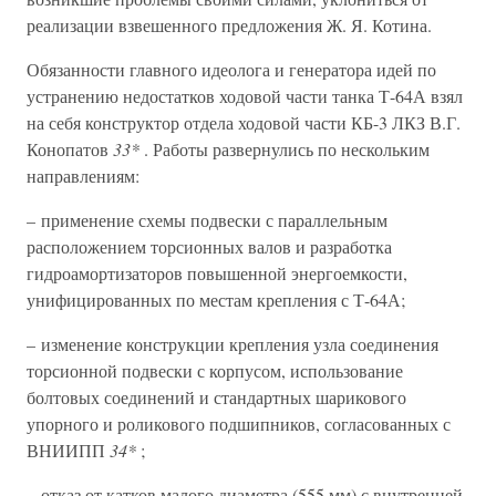
реализации взвешенного предложения Ж. Я. Котина.
Обязанности главного идеолога и генератора идей по
устранению недостатков ходовой части танка Т-64А взял
на себя конструктор отдела ходовой части КБ-3 ЛКЗ В.Г.
Конопатов
33*
. Работы развернулись по нескольким
направлениям:
– применение схемы подвески с параллельным
расположением торсионных валов и разработка
гидроамортизаторов повышенной энергоемкости,
унифицированных по местам крепления с Т-64А;
– изменение конструкции крепления узла соединения
торсионной подвески с корпусом, использование
болтовых соединений и стандартных шарикового
упорного и роликового подшипников, согласованных с
ВНИИПП
34*
;
– отказ от катков малого диаметра (555 мм) с внутренней