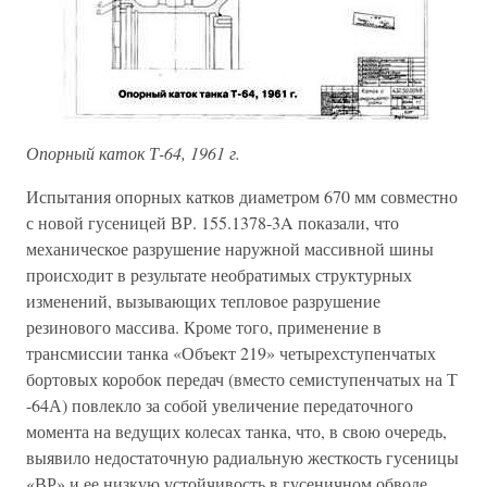
Опорный каток Т-64, 1961 г.
Испытания опорных катков диаметром 670 мм совместно
с новой гусеницей ВР. 155.1378-3A показали, что
механическое разрушение наружной массивной шины
происходит в результате необратимых структурных
изменений, вызывающих тепловое разрушение
резинового массива. Кроме того, применение в
трансмиссии танка «Объект 219» четырехступенчатых
бортовых коробок передач (вместо семиступенчатых на Т
-64А) повлекло за собой увеличение передаточного
момента на ведущих колесах танка, что, в свою очередь,
выявило недостаточную радиальную жесткость гусеницы
«ВР» и ее низкую устойчивость в гусеничном обводе.