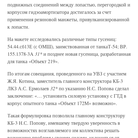
подвижных соединений между лопастью, перегородкой и
корпусом гидэоамортизатора достигалось за счет
применения резиновой манжеты, привулканизированной
к лопасти.
На макете исследовались различные типы гусениц:
54.44.сб13Е (с ОМШ), заимствованная от танкаТ-54; ВР.
155.1378-3A
31*
и позднее новая гусеница, разработанная
для танка «Объект 219».
По итогам совещания, проведенного на УВЗ с участием
Ж.Я. Котина, заместитель главного конструктора КБ-3
ЛКЗ А.С. Ермолаев
32*
по указанию Н.С. Попова сделал
заключение: «… установить силовую установку с ГТД в
корпус опытного танка «Объект 172М» возможно».
Такая формулировка позволила главному конструктору
КБ-3 Н.С. Попову, имевшему твердую уверенность в
возможностях возглавляемого им коллектива решать
возникшие проблемы своими силами, уклониться от