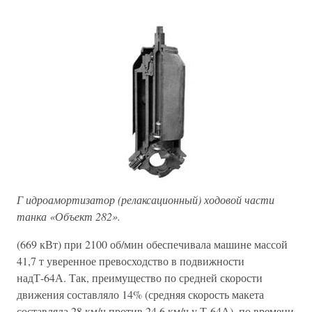
Г идроамортизатор (релаксационный) ходовой части
танка «Объект 282».
(669 кВт) при 2100 об/мин обеспечивала машине массой
41,7 т уверенное превосходство в подвижности
надТ-64А. Так, преимущество по средней скорости
движения составляло 14% (средняя скорость макета
составляла 28 км/ч против 24,6 км/ч у Т-64А), по времени