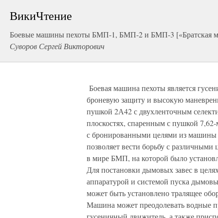
ВикиЧтение
Боевые машины пехоты БМП-1, БМП-2 и БМП-3 [«Братская м
Суворов Сергей Викторович
Боевая машина пехоты является гусе
броневую защиту и высокую маневрен
пушкой 2А42 с двухленточным селект
плоскостях, спаренным с пушкой 7,62
с бронированными целями из машины и
позволяет вести борьбу с различными 
в мире БМП, на которой было установл
Для постановки дымовых завес в цел
аппаратурой и системой пуска дымовы
может быть установлено тралящее об
Машина может преодолевать водные пр
гусеничный движитель, а также приспо