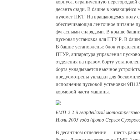
корпуса, ограниченную перегородкой 
десанта сзади. В башне в качающейся 
пулемет ПКТ. На вращающемся полу с
обеспечивающая ленточное питание п
фугасными снарядами. В крыше башни
пусковая установка для ПТУ Р. В башн
В башне установлены: блок управления
ПТУР, аппаратура управления пусково
отделения на правом борту установле
борта укладывается вьючное устройст
предусмотрены укладки для боекомпле
исполнения пусковой установки 9П135
кормовой части машины.
БМП-2 2-й гвардейской мотострелковой
Июль 2005 года (фото Сергея Суворова
В десантном отделении — шесть рабочи
борта. Десантное отделение БМП-2 ст