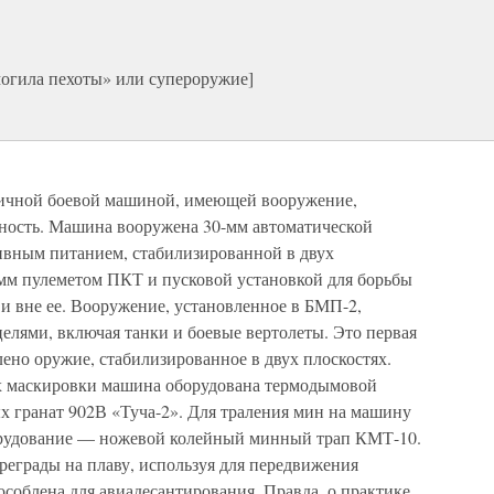
огила пехоты» или супероружие]
ничной боевой машиной, имеющей вооружение,
ность. Машина вооружена 30-мм автоматической
ивным питанием, стабилизированной в двух
-мм пулеметом ПКТ и пусковой установкой для борьбы
 вне ее. Вооружение, установленное в БМП-2,
целями, включая танки и боевые вертолеты. Это первая
ено оружие, стабилизированное в двух плоскостях.
ях маскировки машина оборудована термодымовой
х гранат 902В «Туча-2». Для траления мин на машину
орудование — ножевой колейный минный трап КМТ-10.
еграды на плаву, используя для передвижения
соблена для авиадесантирования. Правда, о практике