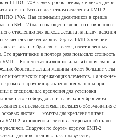
ора ТНПО-170А с электрообогревом, а в левой двери
 из автомата. Всего в десантном отделении БМП-2
 ТНПО-170А. Над сиденьями десантников в крыше
ков на БМП-2 было сокращено вдвое, по сравнению с
ного отделения) для выхода десанта на плаву, ведения
я за местностью на марше. Корпус БМП-2 внешне
рался из катаных броневых листов, изготовленных
 Это практически в полтора раза повысило стойкость
на БМП-1. Коническая низкопрофильная башня сварная
ередние броневые детали машины имеют большие углы
 от кинетических поражающих элементов. На нижнем
ых крюков и проушин для крепления машины при
ины и специальные крепления для установки
тановки этого оборудования на верхнем броневом
соединения пневмосистемы тралящего оборудования с
 боковых листах — хомуты для крепления штанг
са БМП-2 выполнено из листов легированной стали.
л увеличен. Снаружи по бортам корпуса БМП-2
служат для повышения запаса плавучести,