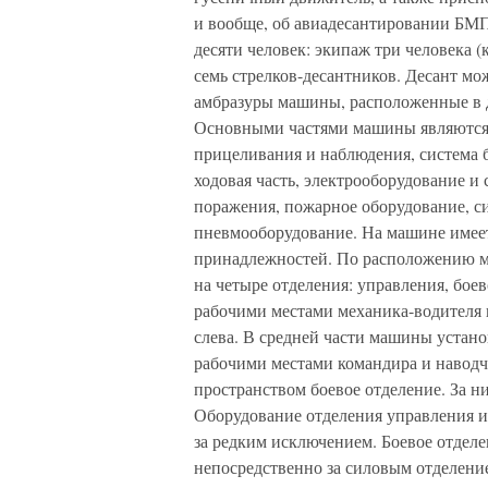
и вообще, об авиадесантировании БМП
десяти человек: экипаж три человека 
семь стрелков-десантников. Десант мо
амбразуры машины, расположенные в д
Основными частями машины являются 
прицеливания и наблюдения, система б
ходовая часть, электрооборудование и 
поражения, пожарное оборудование, с
пневмооборудование. На машине имеет
принадлежностей. По расположению м
на четыре отделения: управления, боев
рабочими местами механика-водителя 
слева. В средней части машины устан
рабочими местами командира и наводч
пространством боевое отделение. За н
Оборудование отделения управления и
за редким исключением. Боевое отдел
непосредственно за силовым отделени