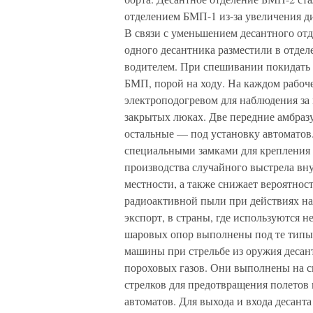
отделением БМП-1 из-за увеличения ди
В связи с уменьшением десантного о
одного десантника разместили в отде
водителем. При спешивании покидать 
БМП, порой на ходу. На каждом рабо
электроподогревом для наблюдения за
закрытых люках. Две передние амбраз
остальные — под установку автомато
специальными замками для крепления 
производства случайного выстрела в
местности, а также снижает вероятнос
радиоактивной пыли при действиях на
экспорт, в страны, где используются 
шаровых опор выполнены под те типы 
машины при стрельбе из оружия десан
пороховых газов. Они выполнены на с
стрелков для предотвращения полетов 
автоматов. Для выхода и входа десант