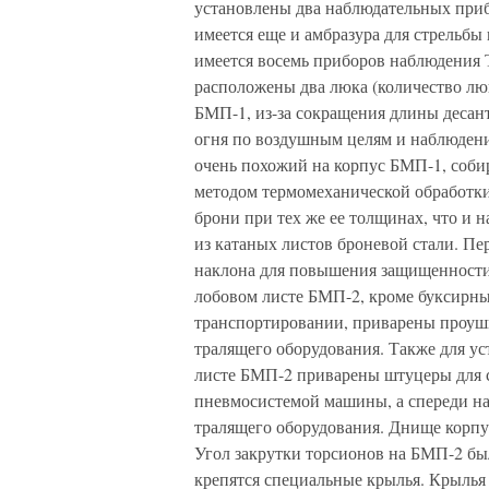
установлены два наблюдательных приб
имеется еще и амбразура для стрельбы
имеется восемь приборов наблюдения
расположены два люка (количество лю
БМП-1, из-за сокращения длины десант
огня по воздушным целям и наблюдени
очень похожий на корпус БМП-1, соби
методом термомеханической обработки.
брони при тех же ее толщинах, что и 
из катаных листов броневой стали. П
наклона для повышения защищенности
лобовом листе БМП-2, кроме буксирн
транспортировании, приварены проуш
тралящего оборудования. Также для ус
листе БМП-2 приварены штуцеры для 
пневмосистемой машины, а спереди на
тралящего оборудования. Днище корпу
Угол закрутки торсионов на БМП-2 бы
крепятся специальные крылья. Крылья 