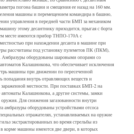
аметра погона башни и смещения ее назад на 160 мм.
тделения машины и перемещением командира в башню,
лении управления в передней части БМП за механиком
машину этому десантнику приходится, прыгая с борта
чем месте имеются прибор ТНПО-170А с
 местностью при нахождении десанта в машине при
уры рассчитаны под установку пулеметов ПК (ПКМ),
в. Амбразуры оборудованы шаровыми опорами со
автоматов Калашникова, что обеспечивает исключения
нутрь машины при движении по пересеченной
ть попадания внутрь отравляющих веществ и
 зараженной местности. При поставках БМП-2 на
не автоматы Калашникова, а другие системы, замки
оружия. Для снижения загазованности внутри
та амбразуры оборудованы устройствами отсоса
пециальных отражателях, устанавливаемых на оружие
гильз экстрактированных во время стрельбы из
а в корме машины имеются две двери, в которых