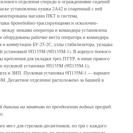
силового отделения спереди и ограждениями сидений
маске установлены пушка 2А42 и спаренный с ней
монтированы магазин ПКТ и система,
ушки бронебойно-трассирующими и осколочно-
 между люками оператора и командира установлена
е оборудованы рабочие места оператора и командира.
 и коммутации БУ-25-2С, узлы стабилизатора, укладка
й установкой 9П135М (9П135М-1). В корпусе боевого
ны крепления для укладки трех ПТУР, в нише правого
во пусковой установки 9П135М (9П135М-1),
кта и ЗИП. Пусковая установка 9П135М-1 — вариант
М. Десантное отделение расположено за башней в
 дивизии на занятиях по преодолению водных преград.
).
х мест для стрелков-десантников, по три с каждого
ало значительно меньше, по сравнению с десантным