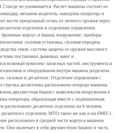
-2 нигде не упоминается. Расчет машины состоит из
(командир, механик-водитель, наводчик-оператор) и
жет вести прицельный огонь из личного оружия через
есантном отделении и отделении управления.
броневые корпус и башня, вооружение, приборы
оепитания, силовая установка, силовая передача,
средства связи, система защиты от оружия массового
истемы постановки дымовых завес и
ся возимый комплект запасных частей, инструмента и
еханизмов и оборудования внутри машина разделена
ое, силовое и десантное. Отделение управления с
и стрелка-десантника расположено впереди машины
овлена двухместная башня с комплексом вооружения и
ика-оператора, образующая вместе с подбашенным
им расположено десантное отделение на 6 человек.
 десантного отделения, МТО такие же как и на БМП-1,
ение расположено в средней части корпуса машины
ем. Оно включает в себя двухместную башню и часть