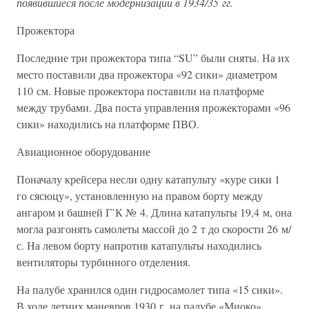
появившиеся после модернизации в 1934/35 гг.
Прожектора
Последние три прожектора типа “SU” были сняты. На их
место поставили два прожектора «92 сики» диаметром
110 см. Новые прожектора поставили на платформе
между трубами. Два поста управления прожекторами «96
сики» находились на платформе ПВО.
Авиационное оборудование
Поначалу крейсера несли одну катапульту «куре сики 1
го сясюцу», установленную на правом борту между
ангаром и башней Г’К № 4. Длина катапульты 19,4 м, она
могла разгонять самолеты массой до 2 т до скорости 26 м/
с. На левом борту напротив катапульты находились
вентиляторы турбинного отделения.
На палубе хранился один гидросамолет типа «15 сики».
В ходе летних маневров 1930 г. на палубе «Миоко»