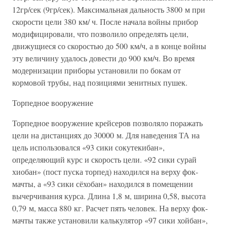
12гр/сек (9гр/сек). Максимальная дальность 3800 м при
скорости цели 380 км/ ч. После начала войны прибор
модифицировали, что позволило определять цели,
движущиеся со скоростью до 500 км/ч, а в конце войны
эту величину удалось довести до 900 км/ч. Во время
модернизации приборы установили по бокам от
кормовой трубы, над позициями зенитных пушек.
Торпедное вооружение
Торпедное вооружение крейсеров позволяло поражать
цели на дистанциях до 30000 м. Для наведения ТА на
цель использовался «93 сики сокутекибан»,
определяющий курс и скорость цели. «92 сики сурай
хиобан» (пост пуска торпед) находился на верху фок-
мачты, а «93 сики сёхобан» находился в помещении
вычерчивания курса. Длина 1,8 м, ширина 0,58, высота
0,79 м, масса 880 кг. Расчет пять человек. На верху фок-
мачты также установили калькулятор «97 сики хойбан»,