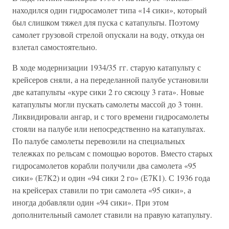
находился один гидросамолет типа «14 сики», который
был слишком тяжел для пуска с катапульты. Поэтому
самолет грузовой стрелой опускали на воду, откуда он
взлетал самостоятельно.
В ходе модернизации 1934/35 гг. старую катапульту с
крейсеров сняли, а на переделанной палубе установили
две катапульты «куре сики 2 го сясюцу 3 гата». Новые
катапульты могли пускать самолеты массой до 3 тонн.
Ликвидировали ангар, и с того времени гидросамолеты
стояли на палубе или непосредственно на катапультах.
По палубе самолеты перевозили на специальных
тележках по рельсам с помощью воротов. Вместо старых
гидросамолетов корабли получили два самолета «95
сики» (Е7К2) и один «94 сики 2 го» (Е7К1). С 1936 года
на крейсерах ставили по три самолета «95 сики», а
иногда добавляли один «94 сики». При этом
дополнительный самолет ставили на правую катапульту.