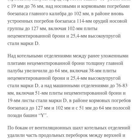
с 19 мм до 76 мм, над носовыми и кормовыми погребами
боезапаса главного калибра до 102 мм, в районе вновь
устроенных погребов боезапаса 114-мм орудий носовой
группы до 127 мм, включая 102-мм плиты
нецементированной брони и 25,4-мм высокоупругой
стали марки D.
Над котельными отделениями между ранее уложенными
плитами нецементированной брони толщину главной
палубы увеличили до 64 мм, включая 38-мм плиты
нецементированной брони и 25,4-мм высокоупругой
стали марки D, а над машинными отделениями до 76-83
мм, включая 51-мм плиты нецементированной брони и
19-мм листы стали марки D, в районе кормовых погребов
боезапаса до 127 мм и 102 мм и с 51 мм до 64 мм полосой
позади башни “Y”.
По бокам от вентиляционных шахт котельных отделений
удалили часть продольных переборок между верхней и