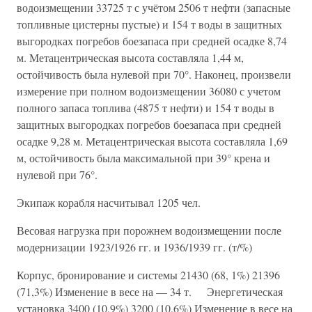
водоизмещении 33725 т с учётом 2506 т нефти (запасные
топливные цистерны пустые) и 154 т воды в защитных
выгородках погребов боезапаса при средней осадке 8,74
м. Метацентрическая высота составляла 1,44 м,
остойчивость была нулевой при 70°. Наконец, произвели
измерение при полном водоизмещении 36080 с учетом
полного запаса топлива (4875 т нефти) и 154 т воды в
защитных выгородках погребов боезапаса при средней
осадке 9,28 м. Метацентрическая высота составляла 1,69
м, остойчивость была максимальной при 39° крена и
нулевой при 76°.
Экипаж корабля насчитывал 1205 чел.
Весовая нагрузка при порожнем водоизмещении после
модернизации 1923/1926 гг. и 1936/1939 гг. (т/%)
Корпус, бронирование и системы 21430 (68, 1%) 21396
(71,3%) Изменение в весе на — 34 т. Энергетическая
установка 3400 (10,9%) 3200 (10,6%) Изменение в весе на