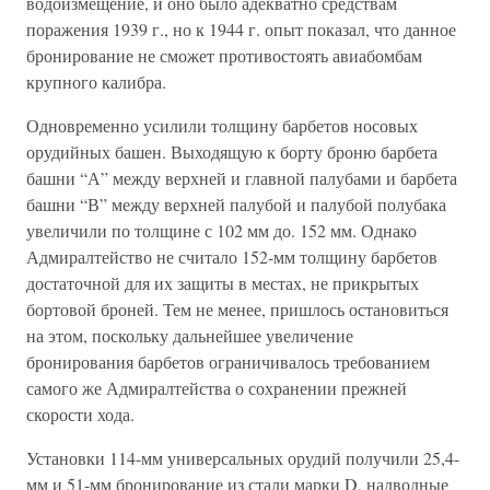
водоизмещение, и оно было адекватно средствам
поражения 1939 г., но к 1944 г. опыт показал, что данное
бронирование не сможет противостоять авиабомбам
крупного калибра.
Одновременно усилили толщину барбетов носовых
орудийных башен. Выходящую к борту броню барбета
башни “А” между верхней и главной палубами и барбета
башни “В” между верхней палубой и палубой полубака
увеличили по толщине с 102 мм до. 152 мм. Однако
Адмиралтейство не считало 152-мм толщину барбетов
достаточной для их защиты в местах, не прикрытых
бортовой броней. Тем не менее, пришлось остановиться
на этом, поскольку дальнейшее увеличение
бронирования барбетов ограничивалось требованием
самого же Адмиралтейства о сохранении прежней
скорости хода.
Установки 114-мм универсальных орудий получили 25,4-
мм и 51-мм бронирование из стали марки D, надводные