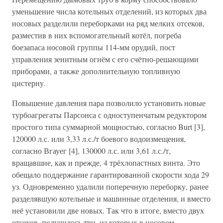
уменьшение числа котельных отделений, из которых два
носовых разделили переборками на ряд мелких отсеков,
разместив в них вспомогательный котёл, погреба
боезапаса носовой группы 114-мм орудий, пост
управления зенитным огнём с его счётно-решающими
приборами, а также дополнительную топливную
цистерну.
Повышение давления пара позволило установить новые
турбоагрегаты Парсонса с одноступенчатым редуктором
простого типа суммарной мощностью, согласно Burt [3],
120000 л.с. или 3,33 л.с./т боевого водоизмещения,
согласно Вгауег [4], 130000 л.с. или 3,61 л.с./т,
вращавшие, как и прежде, 4 трёхлопастных винта. Это
обещало поддержание гарантированной скорости хода 29
уз. Одновременно удалили поперечную переборку, ранее
разделявшую котельные и машинные отделения, и вместо
неё установили две новых. Так что в итоге, вместо двух
отсеков, получилось три, из которых в носовом