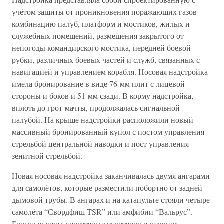
учётом защиты от проникновения поражающих газов
комбинацию палуб, платформ и мостиков, жилых и
служебных помещений, размещения закрытого от
непогоды командирского мостика, передней боевой
рубки, различных боевых частей и служб, связанных с
навигацией и управлением корабля. Носовая надстройка
имела бронирование в виде 76-мм плит с лицевой
стороны и боков и 51-мм сзади. В корму надстройка,
вплоть до грот-мачты, продолжалась сигнальной
палубой. На крыше надстройки расположили новый
массивный бронированный купол с постом управления
стрельбой центральной наводки и пост управления
зенитной стрельбой.
Новая носовая надстройка заканчивалась двумя ангарами
для самолётов, которые разместили побортно от задней
дымовой трубы. В ангарах и на катапульте стояли четыре
самолёта “Свордфиш TSR” или амфибии “Вальрус”.
Большую часть спасательных катеров и шлюпок