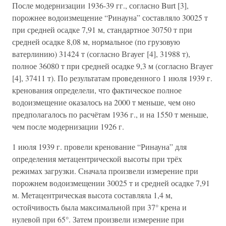
После модернизации 1936-39 гг., согласно Burt [3],
порожнее водоизмещение “Ринауна” составляло 30025 т
при средней осадке 7,91 м, стандартное 30750 т при
средней осадке 8,08 м, нормальное (по грузовую
ватерлинию) 31424 т (согласно Вгауег [4], 31988 т),
полное 36080 т при средней осадке 9,3 м (согласно Вгауег
[4], 37411 т). По результатам проведенного 1 июля 1939 г.
кренования определели, что фактическое полное
водоизмещение оказалось на 2000 т меньше, чем оно
предполагалось по расчётам 1936 г., и на 1550 т меньше,
чем после модернизации 1926 г.
1 июля 1939 г. провели кренование “Ринауна” для
определения метацентрической высоты при трёх
режимах загрузки. Сначала произвели измерение при
порожнем водоизмещении 30025 т и средней осадке 7,91
м. Метацентрическая высота составляла 1,4 м,
остойчивость была максимальной при 37° крена и
нулевой при 65°. Затем произвели измерение при