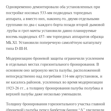
Одновременно демонтировали оба установленных при
постройке носовых 533-мм подводных торпедных
аппарата, а вместо них, наконец-то, двумя отдельными
группами по два с каждого борта позади второй дымовой
.трубы и грот-мачты установили давно планируемые
восемь надводных 457- мм торпедных аппаратов образца
Mk.XI. Установили поперечную самолётную катапульту
типа D-III-H.
Модернизацию броневой защиты ограничили усилением
в отдельных местах горизонтального бронирования. В
основном оно затронуло места палубы, расположенной
непосредственно над погребами 114-мм артустановок, и
не касалось районов, усиленных во время модернизации
1923-26 гг., а толщину бронирования палубы полубака и
верхней палубы даже несколько уменьшили.
Толщину бронирования горизонтального участка главной
(броневой) палубы перед барбетом башни “А” увеличили