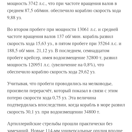
мощность 3742 л.с., что при частоте вращения валов в
среднем 87,5 об/мин. обеспечило кораблю скорость хода
9,88 уз.
Во втором пробеге при мощности 13061 л.с. и средней
частоте вращения валов 137 об/ мин. корабль развил
скорость хода 15,63 уз., в пятом пробеге при 35264 л.с. и
188,5 об/ мин. 21,12 уз. В последнем, семнадцатом
пробеге крейсер, имея водоизмещение 32800 т, развил
мощность 120951 л.с. (увеличение на 0,8%), что
обеспечило кораблю скорость хода 29,62 уз.
Учитывая, что пробеги проводились на мелководье,
произвели перерасчёт, который показал в связи с этим
потерю скорости хода 0,75 уз. Эта величина
подтвердилась впоследствии, когда корабль в море развил
скорость 30,1 уз. при водоизмещении 34800 т.
Артиллерийские стрельбы прошли практически без
замечаний. Новые 114-мм универсальные орудия вполне