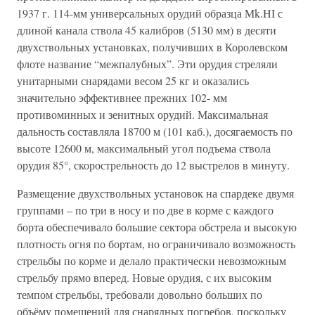
1937 г. 114-мм универсальных орудий образца Mk.HI с
длиной канала ствола 45 калибров (5130 мм) в десяти
двухствольных установках, получивших в Королевском
флоте название “межпалубных”. Эти орудия стреляли
унитарными снарядами весом 25 кг и оказались
значительно эффективнее прежних 102- мм
противоминных и зенитных орудий. Максимальная
дальность составляла 18700 м (101 каб.), досягаемость по
высоте 12600 м, максимальный угол подъема ствола
орудия 85°, скорострельность до 12 выстрелов в минуту.
Размещение двухствольных установок на спардеке двумя
группами – по три в носу и по две в корме с каждого
борта обеспечивало большие сектора обстрела и высокую
плотность огня по бортам, но ограничивало возможность
стрельбы по корме и делало практически невозможным
стрельбу прямо вперед. Новые орудия, с их высоким
темпом стрельбы, требовали довольно больших по
объёму помещений для снарядных погребов, поскольку