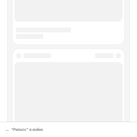
←
“Рипалс” в войне