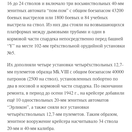
16 до 24 стволов и включало три восьмиствольных 40-мм
зенитных автомата “пом-пом” с общим боезапасом 43200
боевых выстрелов или 1800 боевых и 84 учебных
выстрела на ствол. Из них два стояли на возвышающихся
платформах между дымовыми трубами и один в
кормовой части спардека непосредственно перед башней
“Y” на месте 102-мм трёхствольной орудийной установки
№5.
Их дополняли четыре установки четырёхствольных 12,7-
мм пулеметов образца Mk.VIII с общим боезапасом 40000
патронов (2500 на ствол), установленных побортно по
два в носовой и кормовой части спардека. По окончании
ремонта, в период до осени 1942 г., на крейсере добавили
ещё 10 одноствольных 20-мм зенитных автоматов
“Эрликон”, а также сняли все установки
четырёхствольных 12,7-мм пулеметов. Таким образом,
зенитное вооружение крейсера насчитывало 34 ствола
20-мм и 40-мм калибра.