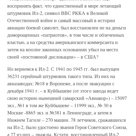
воспринять факт, что единственный в мире летающий
штурмовик Ил-2, символ ВВС РККА в Великой
Отечественной войне и самый массовый в истории
авиации боевой самолет, был восстановлен не на деньги
доморощенных «патриотов», в том числе и облеченных
властью, а на средства американского коммерсанта и
затем на вполне законных основаниях убыл на место
своей «постоянной дислокации» – в США?
Но вернемся к Ил-2. С 1941 по 1945 гг. был выпущен
36231 серийный штурмовик такого типа. Из них на
авиазаводах: №18 в Воронеже, а после эвакуации с
декабря 1941 г. – в Куйбышеве (от этого завода ведет
свою историю нынешний самарский «Авиакор») – 15097
экз., №1 в том же Куйбышеве – 11999 экз., № 30 в
Москве -8865 экз. и №381 в Ленинграде, а затем в
Нижнем Тагиле – 270 машин. 78 летчиков, сражавшихся
на Ил-2, было удостоено звания Героя Советского Союза,
а 27 из них – дважды. Кстати, восстановленный Ил-2