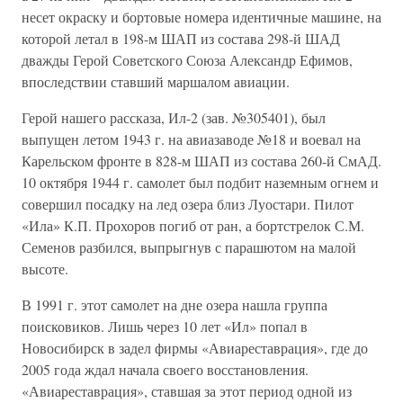
несет окраску и бортовые номера идентичные машине, на
которой летал в 198-м ШАП из состава 298-й ШАД
дважды Герой Советского Союза Александр Ефимов,
впоследствии ставший маршалом авиации.
Герой нашего рассказа, Ил-2 (зав. №305401), был
выпущен летом 1943 г. на авиазаводе №18 и воевал на
Карельском фронте в 828-м ШАП из состава 260-й СмАД.
10 октября 1944 г. самолет был подбит наземным огнем и
совершил посадку на лед озера близ Луостари. Пилот
«Ила» К.П. Прохоров погиб от ран, а бортстрелок С.М.
Семенов разбился, выпрыгнув с парашютом на малой
высоте.
В 1991 г. этот самолет на дне озера нашла группа
поисковиков. Лишь через 10 лет «Ил» попал в
Новосибирск в задел фирмы «Авиареставрация», где до
2005 года ждал начала своего восстановления.
«Авиареставрация», ставшая за этот период одной из