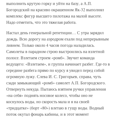
выполнить крутую горку и уйти на базу, а А.П.
Богородский на красиво окрашенном Як-32 выполнял
комплекс фигур высшего пилотажа на малой высоте.
Надо отметить, что это тяжелая работа.
Настал день генеральной репетиции… С утра зарядил
дождь. Всю дорогу на аэродром ехали под непрерывным
ливнем. Только около 4 часов погода наладилась.
Самолеты в парадном строю выстроились на взлетной
полосе. Взлетаем строем «ромб». Звучит команда
ведущего: «Взлетаем», и группа начинает разбег. Где-то в
середине разбега прямо по курсу я увидел перед собой
огромную лужу. Слева И. С. Григорьев, справа, чуть
сзади замыкающий «ромб» самолет А.П. Богородского.
Отвернуть некуда. Пытаюсь взятием ручки управления
«на себя» поднять носовое колесо, чтобы оно не
коснулось воды, но скорость мала и я на своей
«тридцатке» (борт «80») влетаю в гущу воды. Водный
поток окутал фонарь кабины, и в этот момент