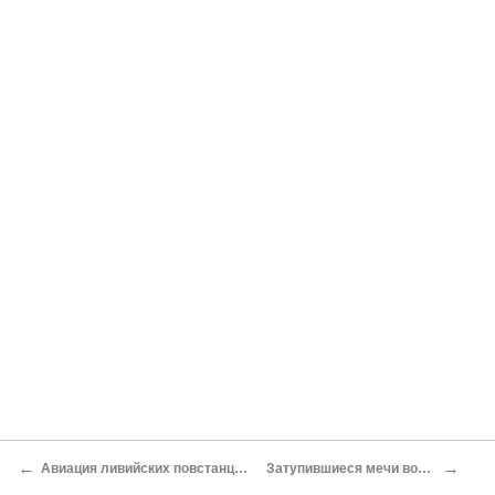
←
→
Авиация ливийских повстанцев в гражданской войне
Затупившиеся мечи воздушных самураев