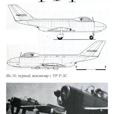
Як-30, первый экземпляр с УР Р-ЗС