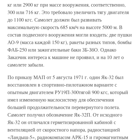
кг или 2900 кг при массе вооружения, соответственно,
300 или 716 кг. Это требовало увеличить тягу двигателя
до 1100 кгс. Самолет должен был развивать
максимальную скорость 685 км/ч на высоте 5000 м. В
состав подвесного вооружения могли входить: две пушки
АО-9 (масса каждой 150 кг), ракеты разных типов, бомбы
ФАБ-250 или зажигательные баки ЗБ-ЗбО. Однако
Заказчик интереса к машине не проявил, и на 10 лет о
самолете забыли.
По приказу МАП от 5 августа 1971 г. один Як-32 был
восстановлен в спортивно-пилотажном варианте с
опытным двигателем РУ19П-300тягой 900 кгс, который
имел измененную маслосистему для обеспечения
большей продолжительности перевернутого полета.
Самолет получил обозначение Як-32П. От исходного
Як-32 он отличался герметизированной кабиной с
вентиляцией от скоростного напора, радиостанцией
«Ландыш-5», радиокомпасом АРК-15 и гиромагнитным