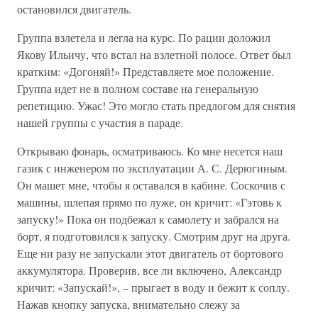
остановился двигатель.
Группа взлетела и легла на курс. По рации доложил
Якову Ильичу, что встал на взлетной полосе. Ответ был
кратким: «Догоняй!» Представляете мое положение.
Группа идет не в полном составе на генеральную
репетицию. Ужас! Это могло стать предлогом для снятия
нашей группы с участия в параде.
Открываю фонарь, осматриваюсь. Ко мне несется наш
газик с инженером по эксплуатации А. С. Дерюгиным.
Он машет мне, чтобы я оставался в кабине. Соскочив с
машины, шлепая прямо по луже, он кричит: «Гэтовь к
запуску!» Пока он подбежал к самолету и забрался на
борт, я подготовился к запуску. Смотрим друг на друга.
Еще ни разу не запускали этот двигатель от бортового
аккумулятора. Проверив, все ли включено, Александр
кричит: «Запускай!», – прыгает в воду и бежит к соплу.
Нажав кнопку запуска, внимательно слежу за