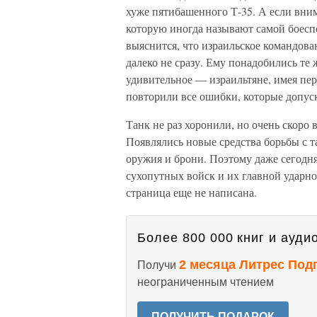
хуже пятибашенного Т-35. А если вним
которую иногда называют самой боесп
выяснится, что израильское командов
далеко не сразу. Ему понадобились те 
удивительное — израильтяне, имея пе
повторили все ошибки, которые допуск
Танк не раз хоронили, но очень скоро
Появлялись новые средства борьбы с т
оружия и брони. Поэтому даже сегодня
сухопутных войск и их главной ударно
страница еще не написана.
Более 800 000 книг и аудио
2 месяца Литрес Под
Получи
неограниченным чтением
ПОЛУЧИТЬ ПОДАРОК