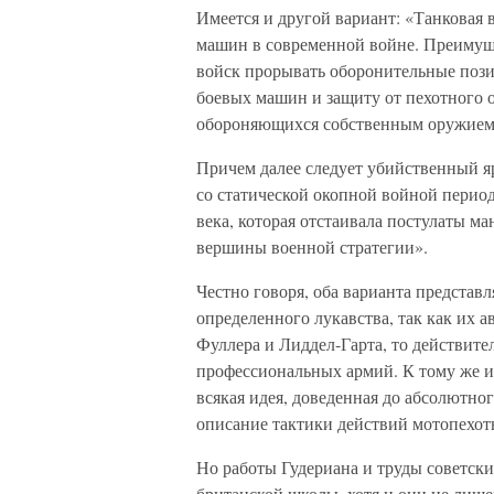
Имеется и другой вариант: «Танковая
машин в современной войне. Преимущ
войск прорывать оборонительные пози
боевых машин и защиту от пехотного 
обороняющихся собственным оружием,
Причем далее следует убийственный я
со статической окопной войной перио
века, которая отстаивала постулаты м
вершины военной стратегии».
Честно говоря, оба варианта представ
определенного лукавства, так как их а
Фуллера и Лиддел-Гарта, то действите
профессиональных армий. К тому же ид
всякая идея, доведенная до абсолютно
описание тактики действий мотопехо
Но работы Гудериана и труды советск
британской школы, хотя и они не лиш