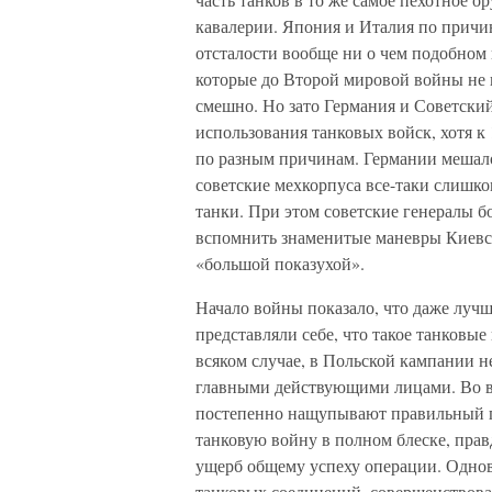
кавалерии. Япония и Италия по причи
отсталости вообще ни о чем подобном
которые до Второй мировой войны не 
смешно. Но зато Германия и Советски
использования танковых войск, хотя к
по разным причинам. Германии мешало
советские мехкорпуса все-таки слишко
танки. При этом советские генералы б
вспомнить знаменитые маневры Киевско
«большой показухой».
Начало войны показало, что даже луч
представляли себе, что такое танковые
всяком случае, в Польской кампании н
главными действующими лицами. Во в
постепенно нащупывают правильный пу
танковую войну в полном блеске, прав
ущерб общему успеху операции. Одно
танковых соединений, совершенствова