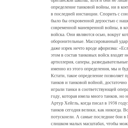
определение танковой войны, ни в коем
в последней инстанции. Спорить с со
было бы откровенной дерзостью с наше
современной маневренной войны, в ко
войска. Они являются осью, вокруг кот
оборонительные. Массированный удар 
даже изрек нечто вроде афоризма: «Есл
этом в состав танковых войск входят н
артиллерия, саперы, разведывательны
именно из этого определения, мы и бу
Кстати, такое определение позволяет 
танков и танковой войной, достаточно
играли танки в соответствующей опер
году, которая имела много танков, но
Артур Хейгль, когда писал в 1938 год
танков сегодня велики, как никогда.
потускнели. А самые последние бои в
слишком малых масштабах, чтобы мож