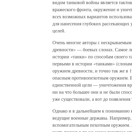
видом танковой войны является тактик
вражеского фронта, окружение и унич
всех возможных вариантов использован
для нанесения глубоких рассекающих у
целей.
Очень многие авторы с нескрываемым 
древности» — боевых слонах. Самое л
истории «танки» по способам своего 
первыми в истории «танками» (слона
оружием древности, и точно так же в 
опасным противопехотным оружием. Вс
единственной цели — уничтожения вра
ни на что большее они и не были спос
уже существовали, а вот до появления 
Однако и в дальнейшем к пониманию 
ведущие военные державы. Например, 
вспомогательным пехотным оружием. А
часть танков в то же самое пехотное о