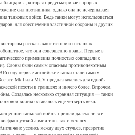
а блицкрига, которая предусматривает прорыв
тожение сил противника, однако она не исчерпывает
ия танковых войск. Ведь танки могут использоваться
даров, для обеспечения эластичной обороны и других
восторгом рассказывают историю о «танках
юбопытное, что они совершенно правы. Первые в
тактического применения полностью совпадали с
ми). Слоны были самым опасным противопехотным
1916 году первые английские танки стали самым
е эти Mk.I или Mk.V предназначались для одной-
жеской пехоты в траншеях и ничего более. Впрочем,
обны. Создалась несколько странная ситуация — танки
танковой войны оставалось еще четверть века.
концепции танковой войны пришли далеко не все
во французской армии танк так и остался
нгличане уселись между двух стульев, превратив
ружие, а часть — в странное подобие рыцарской