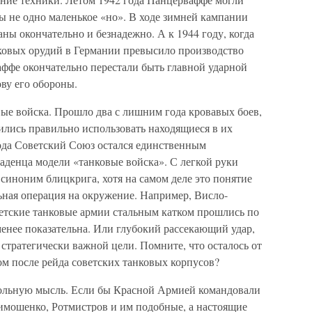
ы не одно маленькое «но». В ходе зимней кампании
ны окончательно и безнадежно. А к 1944 году, когда
ковых орудий в Германии превысило производство
аффе окончательно перестали быть главной ударной
ву его обороны.
вые войска. Прошло два с лишним года кровавых боев,
ились правильно использовать находящиеся в их
года Советский Союз остался единственным
аденца модели «танковые войска». С легкой руки
 синоним блицкрига, хотя на самом деле это понятие
льная операция на окружение. Например, Висло-
ветские танковые армии стальным катком прошлись по
енее показательна. Или глубокий рассекающий удар,
стратегически важной цели. Помните, что осталось от
м после рейда советских танковых корпусов?
амольную мысль. Если бы Красной Армией командовали
Тимошенко, Ротмистров и им подобные, а настоящие