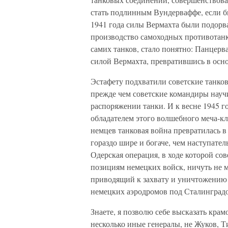
стать подлинным Вундерваффе, если б
1941 года силы Вермахта были подорва
производство самоходных противотан
самих танков, стало понятно: Панцерв
силой Вермахта, превратившись в осно
Эстафету подхватили советские танко
прежде чем советские командиры науч
распоряжении танки. И к весне 1945 
обладателем этого волшебного меча-кл
немцев танковая война превратилась в
гораздо шире и богаче, чем наступате
Одерская операция, в ходе которой со
позициям немецких войск, ничуть не м
приводящий к захвату и уничтожению 
немецких аэродромов под Сталинградо
Знаете, я позволю себе высказать кр
несколько иные генералы, не Жуков, 