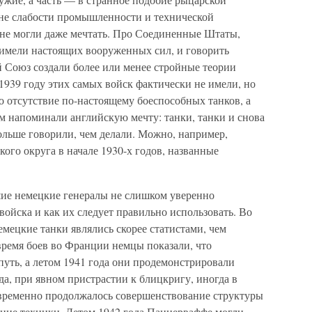
не слабости промышленности и технической
 не могли даже мечтать. Про Соединенные Штаты,
имели настоящих вооруженных сил, и говорить
й Союз создали более или менее стройные теории
 1939 году этих самых войск фактически не имели, но
 отсутствие по-настоящему боеспособных танков, а
м напоминали английскую мечту: танки, танки и снова
ольше говорили, чем делали. Можно, например,
го округа в начале 1930-х годов, названные
шие немецкие генералы не слишком уверенно
 войска и как их следует правильно использовать. Во
емецкие танки являлись скорее статистами, чем
ремя боев во Франции немцы показали, что
ть, а летом 1941 года они продемонстрировали
да, при явном пристрастии к блицкригу, иногда в
временно продолжалось совершенствование структуры
ние техники. Летом 1942 года Панцерваффе могли