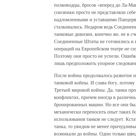
полководцы, бросок «вперед до Ла-Ма
союзники просто не представляли себе
надломленными и уставшими Панцерва
сталкивались. Недаром ведь Соединенн
танковые дивизии, конечно же, не в с
Соединенные Штаты не готовились и н
операций на Европейском театре не с
Поэтому они просто не успели. Ошибк
лишь предположить упорное следовани
После войны продолжалось развитие и
танковой войны. И слава богу, потому
Третьей мировой войны. Да, танки пр
конфликтах, причем иногда в различн
бронированных машин. Но все они бы
механически переносить опыт таких бо
использования танков не следует. Кс
танка, то увидим не менее причудливы
возникали до войны. Одни только швед