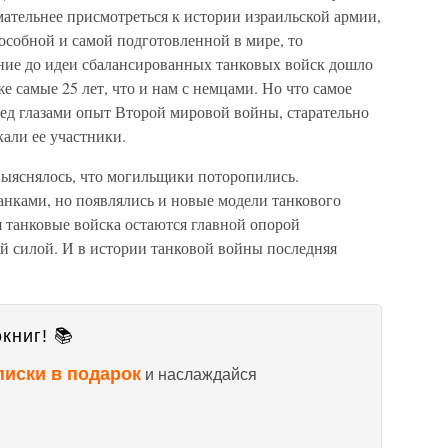
ательнее присмотреться к истории израильской армии,
особной и самой подготовленной в мире, то
ание до идеи сбалансированных танковых войск дошло
же самые 25 лет, что и нам с немцами. Но что самое
ред глазами опыт Второй мировой войны, старательно
али ее участники.
 выяснялось, что могильщики поторопились.
анками, но появлялись и новые модели танкового
 танковые войска остаются главной опорой
й силой. И в истории танковой войны последняя
книг! 📚
писки в подарок
и наслаждайся