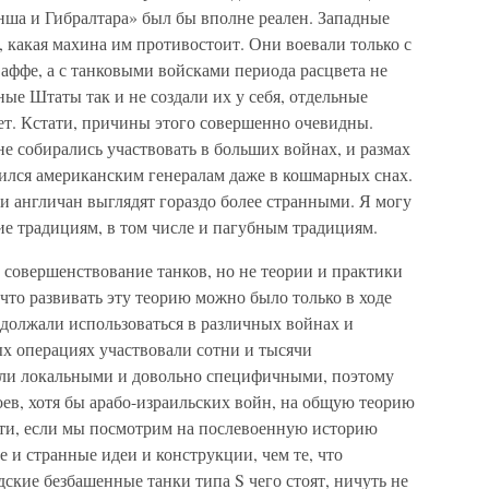
нша и Гибралтара» был бы вполне реален. Западные
, какая махина им противостоит. Они воевали только с
ффе, а с танковыми войсками периода расцвета не
ые Штаты так и не создали их у себя, отдельные
чет. Кстати, причины этого совершенно очевидны.
е собирались участвовать в больших войнах, и размах
нился американским генералам даже в кошмарных снах.
и англичан выглядят гораздо более странными. Я могу
е традициям, в том числе и пагубным традициям.
 совершенствование танков, но не теории и практики
 что развивать эту теорию можно было только в ходе
одолжали использоваться в различных войнах и
ых операциях участвовали сотни и тысячи
ли локальными и довольно специфичными, поэтому
ев, хотя бы арабо-израильских войн, на общую теорию
тати, если мы посмотрим на послевоенную историю
е и странные идеи и конструкции, чем те, что
ские безбашенные танки типа S чего стоят, ничуть не