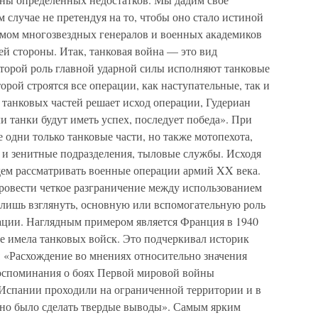
 случае не претендуя на то, чтобы оно стало истиной
нмом многозвездных генералов и военных академиков
й стороны. Итак, танковая война — это вид
торой роль главной ударной силы исполняют танковые
орой строятся все операции, как наступательные, так и
танковых частей решает исход операции, Гудериан
и танки будут иметь успех, последует победа». При
е одни только танковые части, но также мотопехота,
е и зенитные подразделения, тыловые службы. Исходя
дем рассматривать военные операции армий XX века.
провести четкое разграничение между использованием
 лишь взглянуть, основную или вспомогательную роль
ации. Наглядным примером является Франция в 1940
 не имела танковых войск. Это подчеркивал историк
у: «Расхождение во мнениях относительно значения
 Воспоминания о боях Первой мировой войны
 Испании проходили на ограниченной территории и в
но было сделать твердые выводы». Самым ярким