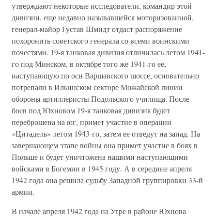
утверждают некоторые исследователи, командир этой
дивизии, еще недавно называвшейся моторизованной,
генерал-майор Густав Шмидт отдаст распоряжение
похоронить советского генерала со всеми воинскими
почестями. 19-я танковая дивизия отличилась летом 1941-
го под Минском, в октябре того же 1941-го ее,
наступающую по оси Варшавского шоссе, основательно
потрепали в Ильинском секторе Можайской линии
обороны артиллеристы Подольского училища. После
боев под Юхновом 19-я танковая дивизия будет
переброшена на юг, примет участие в операции
«Цитадель» летом 1943-го, затем ее отведут на запад. На
завершающем этапе войны она примет участие в боях в
Польше и будет уничтожена нашими наступающими
войсками в Богемии в 1945 году. А в середине апреля
1942 года она решила судьбу Западной группировки 33-й
армии.
В начале апреля 1942 года на Угре в районе Юхнова