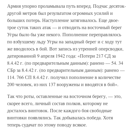
Армия упорно проламывала путь вперед. Подчас десяток-
другой метров был результатом огромных усилий и
больших потерь. Наступление затягивалось. Еще двое-
трое суток таких атак — и отводить на восточный берег
Угры было бы уже некого. Пополнение переправлялось
по взбухшему льду Угры на западный берег и с ходу тут
же вводилось в бой. Вот запись из утренней оперсводки,
датированной 9 апреля 1942 года: «Потери 217 СД за
8.4.42 г. (по предварительным данным): ранено — 54. 34
СБр за 8.4.42 г. (по предварительным данным): ранено —
114. 766 СП 8.4.42 г. получил пополнение в количестве
200 человек, из них 137 вооружены и вводятся в бой».
Так что роты, оставленные на восточном берегу, — это,
скорее всего, личный состав полков, которому не
досталось винтовок. После каждого боя свободные
винтовки появлялись. Так добывалась победа. Хотя
теперь судачат по этому поводу всякое.