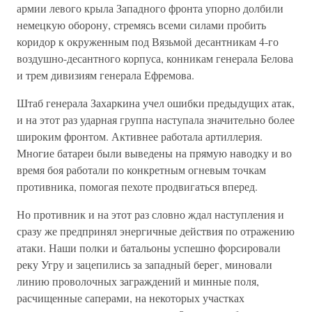
армии левого крыла Западного фронта упорно долбили
немецкую оборону, стремясь всеми силами пробить
коридор к окруженным под Вязьмой десантникам 4-го
воздушно-десантного корпуса, конникам генерала Белова
и трем дивизиям генерала Ефремова.
Штаб генерала Захаркина учел ошибки предыдущих атак,
и на этот раз ударная группа наступала значительно более
широким фронтом. Активнее работала артиллерия.
Многие батареи были выведены на прямую наводку и во
время боя работали по конкретным огневым точкам
противника, помогая пехоте продвигаться вперед.
Но противник и на этот раз словно ждал наступления и
сразу же предпринял энергичные действия по отражению
атаки. Наши полки и батальоны успешно форсировали
реку Угру и зацепились за западный берег, миновали
линию проволочных заграждений и минные поля,
расчищенные саперами, на некоторых участках