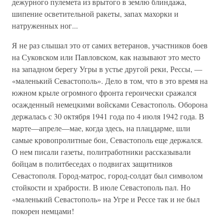
дежурного пулемета из врытого в землю блиндажа,
шипение осветительной ракеты, запах махорки и
натруженных ног...
Я не раз слышал это от самих ветеранов, участников боев
на Суковском или Павловском, как называют это место
на западном берегу Угры в устье другой реки, Рессы, —
«маленький Севастополь». Дело в том, что в это время на
южном крыле огромного фронта героически сражался
осажденный немецкими войсками Севастополь. Оборона
держалась с 30 октября 1941 года по 4 июля 1942 года. В
марте—апреле—мае, когда здесь, на плацдарме, шли
самые кровопролитные бои, Севастополь еще держался.
О нем писали газеты, политработники рассказывали
бойцам в политбеседах о подвигах защитников
Севастополя. Город-матрос, город-солдат был символом
стойкости и храбрости. В июле Севастополь пал. Но
«маленький Севастополь» на Угре и Рессе так и не был
покорен немцами!