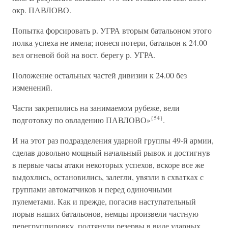
окр. ПАВЛОВО.
Попытка форсировать р. УГРА вторым батальоном этого
полка успеха не имела; понеся потери, батальон к 24.00
вел огневой бой на вост. берегу р. УГРА.
Положение остальных частей дивизии к 24.00 без
изменений.
Части закрепились на занимаемом рубеже, вели
{54}
подготовку по овладению ПАВЛОВО»
.
И на этот раз подразделения ударной группы 49-й армии,
сделав довольно мощный начальный рывок и достигнув
в первые часы атаки некоторых успехов, вскоре все же
выдохлись, остановились, залегли, увязли в схватках с
группами автоматчиков и перед одиночными
пулеметами. Как и прежде, погасив наступательный
порыв наших батальонов, немцы произвели частную
перегруппировку, подтянули резервы в виде ударных