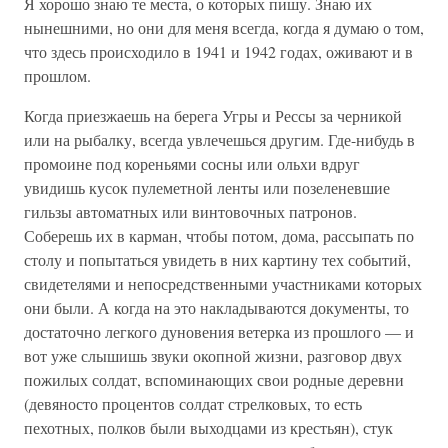
Я хорошо знаю те места, о которых пишу. Знаю их
нынешними, но они для меня всегда, когда я думаю о том,
что здесь происходило в 1941 и 1942 годах, оживают и в
прошлом.
Когда приезжаешь на берега Угры и Рессы за черникой
или на рыбалку, всегда увлечешься другим. Где-нибудь в
промоине под кореньями сосны или ольхи вдруг
увидишь кусок пулеметной ленты или позеленевшие
гильзы автоматных или винтовочных патронов.
Соберешь их в карман, чтобы потом, дома, рассыпать по
столу и попытаться увидеть в них картину тех событий,
свидетелями и непосредственными участниками которых
они были. А когда на это накладываются документы, то
достаточно легкого дуновения ветерка из прошлого — и
вот уже слышишь звуки окопной жизни, разговор двух
пожилых солдат, вспоминающих свои родные деревни
(девяносто процентов солдат стрелковых, то есть
пехотных, полков были выходцами из крестьян), стук