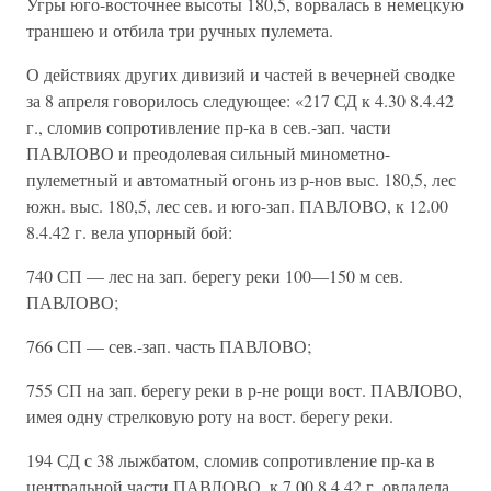
Угры юго-восточнее высоты 180,5, ворвалась в немецкую
траншею и отбила три ручных пулемета.
О действиях других дивизий и частей в вечерней сводке
за 8 апреля говорилось следующее: «217 СД к 4.30 8.4.42
г., сломив сопротивление пр-ка в сев.-зап. части
ПАВЛОВО и преодолевая сильный минометно-
пулеметный и автоматный огонь из р-нов выс. 180,5, лес
южн. выс. 180,5, лес сев. и юго-зап. ПАВЛОВО, к 12.00
8.4.42 г. вела упорный бой:
740 СП — лес на зап. берегу реки 100—150 м сев.
ПАВЛОВО;
766 СП — сев.-зап. часть ПАВЛОВО;
755 СП на зап. берегу реки в р-не рощи вост. ПАВЛОВО,
имея одну стрелковую роту на вост. берегу реки.
194 СД с 38 лыжбатом, сломив сопротивление пр-ка в
центральной части ПАВЛОВО, к 7.00 8.4.42 г. овладела