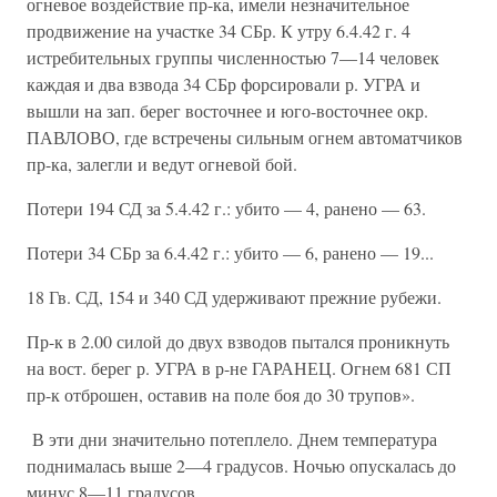
огневое воздействие пр-ка, имели незначительное
продвижение на участке 34 СБр. К утру 6.4.42 г. 4
истребительных группы численностью 7—14 человек
каждая и два взвода 34 СБр форсировали р. УГРА и
вышли на зап. берег восточнее и юго-восточнее окр.
ПАВЛОВО, где встречены сильным огнем автоматчиков
пр-ка, залегли и ведут огневой бой.
Потери 194 СД за 5.4.42 г.: убито — 4, ранено — 63.
Потери 34 СБр за 6.4.42 г.: убито — 6, ранено — 19...
18 Гв. СД, 154 и 340 СД удерживают прежние рубежи.
Пр-к в 2.00 силой до двух взводов пытался проникнуть
на вост. берег р. УГРА в р-не ГАРАНЕЦ. Огнем 681 СП
пр-к отброшен, оставив на поле боя до 30 трупов».
В эти дни значительно потеплело. Днем температура
поднималась выше 2—4 градусов. Ночью опускалась до
минус 8—11 градусов.