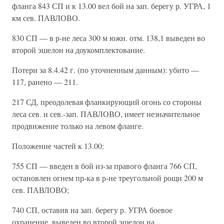
фланга 843 СП и к 13.00 вел бой на зап. берегу р. УГРА, 1
км сев. ПАВЛОВО.
830 СП — в р-не леса 300 м южн. отм. 138,1 выведен во
второй эшелон на доукомплектование.
Потери за 8.4.42 г. (по уточненным данным): убито —
117, ранено — 211.
217 СД, преодолевая фланкирующий огонь со стороны
леса сев. и сев.-зап. ПАВЛОВО, имеет незначительное
продвижение только на левом фланге.
Положение частей к 13.00:
755 СП — введен в бой из-за правого фланга 766 СП,
остановлен огнем пр-ка в р-не треугольной рощи 200 м
сев. ПАВЛОВО;
740 СП, оставив на зап. берегу р. УГРА боевое
охранение, выведен во второй эшелон на