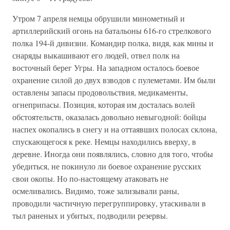
Утром 7 апреля немцы обрушили минометный и
артиллерийский огонь на батальоны 616-го стрелкового
полка 194-й дивизии. Командир полка, видя, как мины и
снаряды выкашивают его людей, отвел полк на
восточный берег Угры. На западном осталось боевое
охранение силой до двух взводов с пулеметами. Им были
оставлены запасы продовольствия, медикаменты,
огнеприпасы. Позиция, которая им досталась волей
обстоятельств, оказалась довольно невыгодной: бойцы
наспех окопались в снегу и на оттаявших полосах склона,
спускающегося к реке. Немцы находились вверху, в
деревне. Иногда они появлялись, словно для того, чтобы
убедиться, не покинуло ли боевое охранение русских
свои окопы. Но по-настоящему атаковать не
осмеливались. Видимо, тоже зализывали раны,
проводили частичную перегруппировку, утаскивали в
тыл раненых и убитых, подводили резервы.