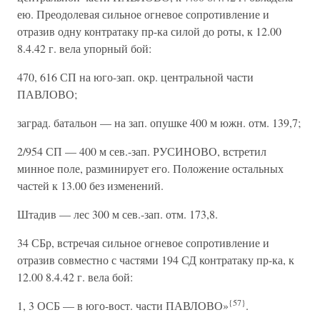
ею. Преодолевая сильное огневое сопротивление и
отразив одну контратаку пр-ка силой до роты, к 12.00
8.4.42 г. вела упорный бой:
470, 616 СП на юго-зап. окр. центральной части
ПАВЛОВО;
заград. батальон — на зап. опушке 400 м южн. отм. 139,7;
2/954 СП — 400 м сев.-зап. РУСИНОВО, встретил
минное поле, разминирует его. Положение остальных
частей к 13.00 без изменений.
Штадив — лес 300 м сев.-зап. отм. 173,8.
34 СБр, встречая сильное огневое сопротивление и
отразив совместно с частями 194 СД контратаку пр-ка, к
12.00 8.4.42 г. вела бой:
{57}
1, 3 ОСБ — в юго-вост. части ПАВЛОВО»
.