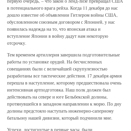
первую очередь, – что закон о ленд-лизе превращал США
в потенциального врага рейха. Когда 11 декабря до нас
дошло известие об объявлении Гитлером войны США,
обусловленном союзным договором с Японией, у нас
появилась надежда на то, что японская атака и
вступление Японии в войну дадут нам некоторую
отсрочку.
Тем временем артиллерия завершила подготовительные
работы по установке орудий. На бесчисленных
совещаниях были с величайшей скрупулезностью
разработаны все тактические действия. 17 декабря армия
перешла в наступление, которому предшествовала очень
интенсивная артподготовка. Наш полк должен был
действовать на севере и юге Бельбекской долины,
протянувшейся в западном направлении к морю. По дну
долины предстояло наступать инженерно-саперному
батальону нашей дивизии, который подчинили мне.
Успехи, достигнутые в первые часы, были