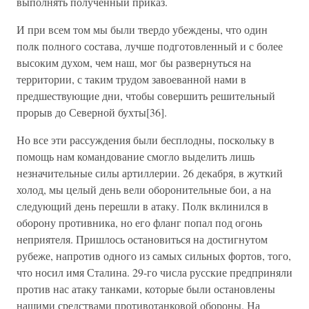
выполнять полученный приказ.
И при всем том мы были твердо убеждены, что один
полк полного состава, лучше подготовленный и с более
высоким духом, чем наш, мог бы развернуться на
территории, с таким трудом завоеванной нами в
предшествующие дни, чтобы совершить решительный
прорыв до Северной бухты[36].
Но все эти рассуждения были бесплодны, поскольку в
помощь нам командование смогло выделить лишь
незначительные силы артиллерии. 26 декабря, в жуткий
холод, мы целый день вели оборонительные бои, а на
следующий день перешли в атаку. Полк вклинился в
оборону противника, но его фланг попал под огонь
неприятеля. Пришлось остановиться на достигнутом
рубеже, напротив одного из самых сильных фортов, того,
что носил имя Сталина. 29-го числа русские предприняли
против нас атаку танками, которые были остановлены
нашими средствами противотанковой обороны. На