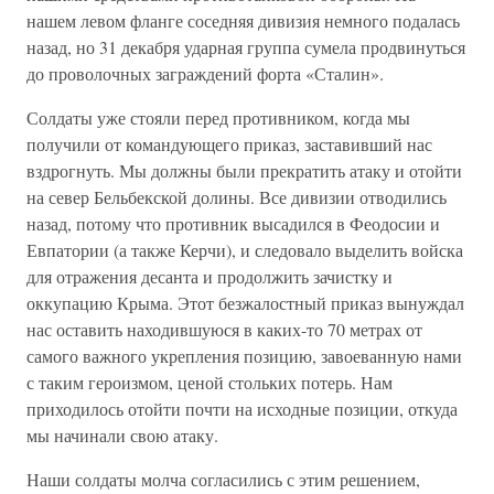
нашем левом фланге соседняя дивизия немного подалась
назад, но 31 декабря ударная группа сумела продвинуться
до проволочных заграждений форта «Сталин».
Солдаты уже стояли перед противником, когда мы
получили от командующего приказ, заставивший нас
вздрогнуть. Мы должны были прекратить атаку и отойти
на север Бельбекской долины. Все дивизии отводились
назад, потому что противник высадился в Феодосии и
Евпатории (а также Керчи), и следовало выделить войска
для отражения десанта и продолжить зачистку и
оккупацию Крыма. Этот безжалостный приказ вынуждал
нас оставить находившуюся в каких-то 70 метрах от
самого важного укрепления позицию, завоеванную нами
с таким героизмом, ценой стольких потерь. Нам
приходилось отойти почти на исходные позиции, откуда
мы начинали свою атаку.
Наши солдаты молча согласились с этим решением,