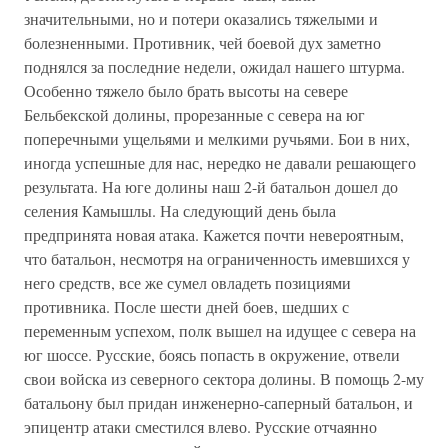
значительными, но и потери оказались тяжелыми и
болезненными. Противник, чей боевой дух заметно
поднялся за последние недели, ожидал нашего штурма.
Особенно тяжело было брать высоты на севере
Бельбекской долины, прорезанные с севера на юг
поперечными ущельями и мелкими ручьями. Бои в них,
иногда успешные для нас, нередко не давали решающего
результата. На юге долины наш 2-й батальон дошел до
селения Камышлы. На следующий день была
предпринята новая атака. Кажется почти невероятным,
что батальон, несмотря на ограниченность имевшихся у
него средств, все же сумел овладеть позициями
противника. После шести дней боев, шедших с
переменным успехом, полк вышел на идущее с севера на
юг шоссе. Русские, боясь попасть в окружение, отвели
свои войска из северного сектора долины. В помощь 2-му
батальону был придан инженерно-саперный батальон, и
эпицентр атаки сместился влево. Русские отчаянно