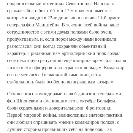
оборонительный потенциал Севастополя. Наш полк
сражался бок о бок с 65-м и 47-м полками, вместе с
которыми входил в 22-ю дивизию в составе 11-й армии
генерала фон Манштейна. В течение всей войны наше
сотрудничество с этими двумя полками было очень
продуктивным, и, если порой между нами возникали
разногласия, они всегда сохраняли объективный
характер. Приданный нам артиллерийский полк создал
себе некоторую репутацию еще в мирное время благодаря
лихости его офицеров и их страсти к лошадям. Командир
его не менялся с Голландской кампании, и эта
стабильность была особенно выигрышным козырем.
Отношения с командирами нашей дивизии, генералами
фон Шпонеком и сменившим его в октябре Вольфом,
были сердечными и доверительными. Фронтовики
Первой мировой войны, великолепные знатоки тактики,
они любили спрашивать мнение командиров полков, с
лучшей стороны проявивших себя на поле боя. Так