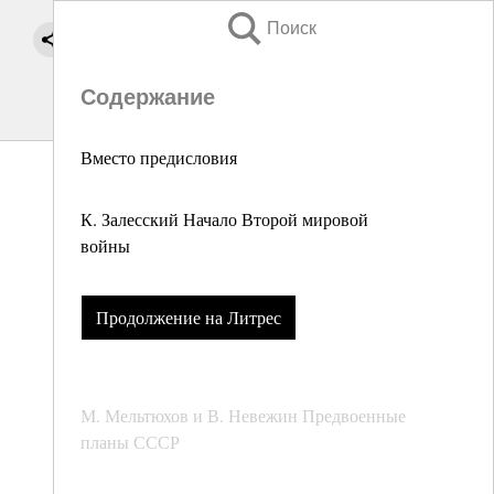
Поиск
Содержание
Вместо предисловия
К. Залесский Начало Второй мировой
войны
Продолжение на Литрес
М. Мельтюхов и В. Невежин Предвоенные
планы СССР