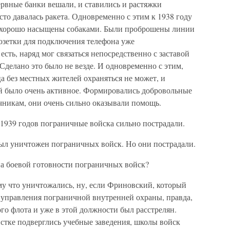
вные банки вешали, и ставились и растяжки
сто давалась ракета. Одновременно с этим к 1938 году
 хорошо насыщены собаками. Были проброшены линии
озетки для подключения телефона уже
есть, наряд мог связаться непосредственно с заставой
 Сделано это было не везде. И одновременно с этим,
 без местных жителей охраняться не может, и
й было очень активное. Формировались добровольные
никам, они очень сильно оказывали помощь.
939 годов пограничные войска сильно пострадали.
ыл уничтожен пограничных войск. Но они пострадали.
а боевой готовности пограничных войск?
 что уничтожались, ну, если Фриновский, который
 управления пограничной внутренней охраны, правда,
го флота и уже в этой должности был расстрелян.
стке подверглись учебные заведения, школы войск