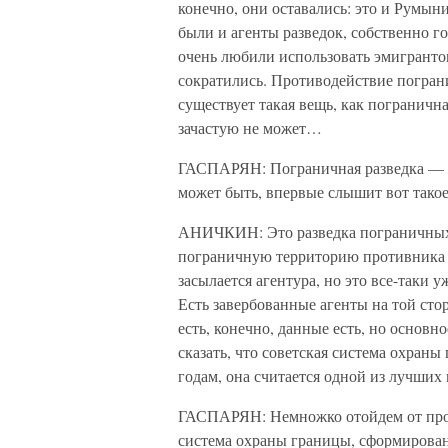
конечно, они оставались: это и Румын
были и агенты разведок, собственно го
очень любили использовать эмигрантов
сократились. Противодействие пограни
существует такая вещь, как погранична
зачастую не может…
ГАСПАРЯН: Пограничная разведка — эт
может быть, впервые слышит вот такое
АНИЧКИН: Это разведка пограничных 
пограничную территорию противника с
засылается агентура, но это все-таки у
Есть завербованные агенты на той стор
есть, конечно, данные есть, но основ
сказать, что советская система охран
годам, она считается одной из лучших 
ГАСПАРЯН: Немножко отойдем от прош
система охраны границы, сформирован