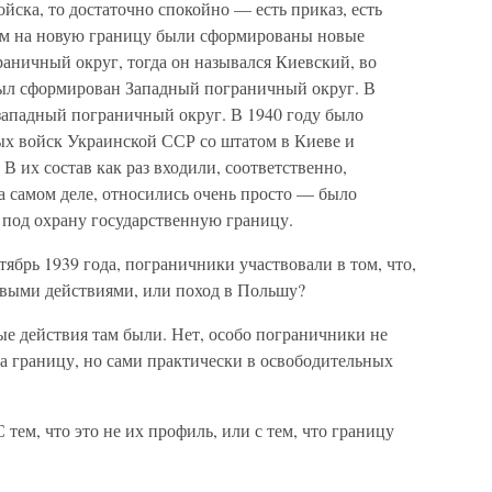
йска, то достаточно спокойно — есть приказ, есть
дом на новую границу были сформированы новые
аничный округ, тогда он назывался Киевский, во
был сформирован Западный пограничный округ. В
ападный пограничный округ. В 1940 году было
х войск Украинской ССР со штатом в Киеве и
В их состав как раз входили, соответственно,
а самом деле, относились очень просто — было
ь под охрану государственную границу.
брь 1939 года, пограничники участвовали в том, что,
оевыми действиями, или поход в Польшу?
 действия там были. Нет, особо пограничники не
а границу, но сами практически в освободительных
тем, что это не их профиль, или с тем, что границу