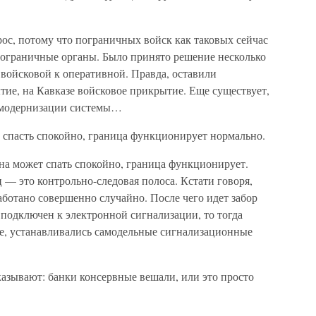
с, потому что пограничных войск как таковых сейчас
 пограничные органы. Было принято решение несколько
т войсковой к оперативной. Правда, оставили
ие, на Кавказе войсковое прикрытие. Еще существует,
ет модернизации системы…
спасть спокойно, граница функционирует нормально.
а может спать спокойно, граница функционирует.
 — это контрольно-следовая полоса. Кстати говоря,
работано совершенно случайно. После чего идет забор
 подключен к электронной сигнализации, то тогда
ее, устанавливались самодельные сигнализационные
азывают: банки консервные вешали, или это просто