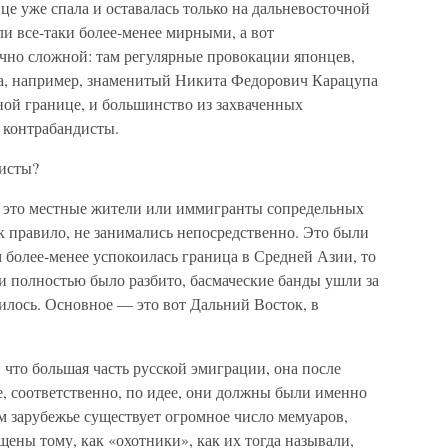
це уже спала и оставалась только на дальневосточной
ли все-таки более-менее мирными, а вот
очно сложной: там регулярные провокации японцев,
да, например, знаменитый Никита Федорович Карацупа
ной границе, и большинство из захваченных
 контрабандисты.
исты?
это местные жители или иммигранты сопредельных
к правило, не занимались непосредственно. Это были
 более-менее успокоилась граница в Средней Азии, то
и полностью было разбито, басмаческие банды ушли за
илось. Основное — это вот Дальний Восток, в
что большая часть русской эмиграции, она после
, соответственно, по идее, они должны были именно
ом зарубежье существует огромное число мемуаров,
щены тому, как «охотники», как их тогда называли,