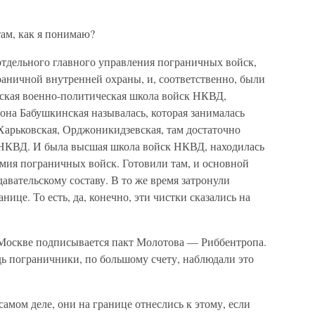
м, как я понимаю?
тдельного главного управления пограничных войск,
раничной внутренней охраны, и, соответственно, были
ская военно-политическая школа войск НКВД,
 она Бабушкинская называлась, которая занималась
Харьковская, Орджоникидзевская, там достаточно
 НКВД. И была высшая школа войск НКВД, находилась
демия пограничных войск. Готовили там, и основной
авательскому составу. В то же время затронули
нице. То есть, да, конечно, эти чистки сказались на
 Москве подписывается пакт Молотова — Риббентропа.
дь пограничники, по большому счету, наблюдали это
мом деле, они на границе отнеслись к этому, если