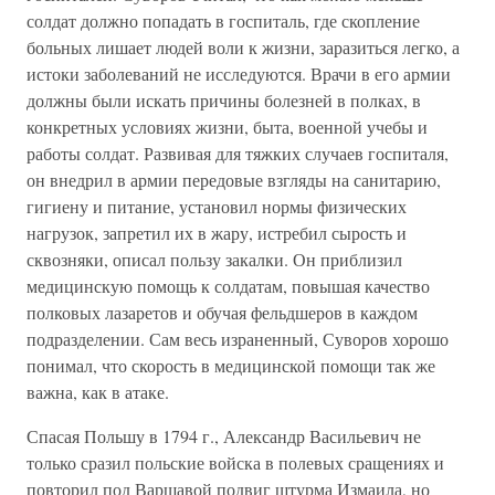
солдат должно попадать в госпиталь, где скопление
больных лишает людей воли к жизни, заразиться легко, а
истоки заболеваний не исследуются. Врачи в его армии
должны были искать причины болезней в полках, в
конкретных условиях жизни, быта, военной учебы и
работы солдат. Развивая для тяжких случаев госпиталя,
он внедрил в армии передовые взгляды на санитарию,
гигиену и питание, установил нормы физических
нагрузок, запретил их в жару, истребил сырость и
сквозняки, описал пользу закалки. Он приблизил
медицинскую помощь к солдатам, повышая качество
полковых лазаретов и обучая фельдшеров в каждом
подразделении. Сам весь израненный, Суворов хорошо
понимал, что скорость в медицинской помощи так же
важна, как в атаке.
Спасая Польшу в 1794 г., Александр Васильевич не
только сразил польские войска в полевых сращениях и
повторил под Варшавой подвиг штурма Измаила, но