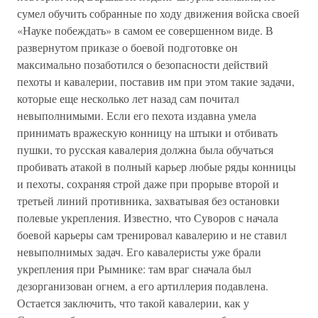
сумел обучить собранные по ходу движения войска своей
«Науке побеждать» в самом ее совершенном виде. В
развернутом приказе о боевой подготовке он
максимально позаботился о безопасности действий
пехоты и кавалерии, поставив им при этом такие задачи,
которые еще несколько лет назад сам почитал
невыполнимыми. Если его пехота издавна умела
принимать вражескую конницу на штыки и отбивать
пушки, то русская кавалерия должна была обучаться
пробивать атакой в полный карьер любые ряды конницы
и пехоты, сохраняя строй даже при прорыве второй и
третьей линий противника, захватывая без остановки
полевые укрепления. Известно, что Суворов с начала
боевой карьеры сам тренировал кавалерию и не ставил
невыполнимых задач. Его кавалеристы уже брали
укрепления при Рымнике: там враг сначала был
дезорганизован огнем, а его артиллерия подавлена.
Остается заключить, что такой кавалерии, как у