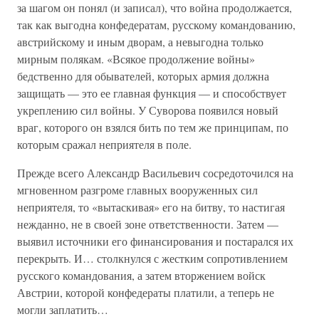
за шагом он понял (и записал), что война продолжается,
так как выгодна конфедератам, русскому командованию,
австрийскому и иным дворам, а невыгодна только
мирным полякам. «Всякое продолжение войны»
бедственно для обывателей, которых армия должна
защищать — это ее главная функция — и способствует
укреплению сил войны. У Суворова появился новый
враг, которого он взялся бить по тем же принципам, по
которым сражал неприятеля в поле.
Прежде всего Александр Васильевич сосредоточился на
мгновенном разгроме главных вооруженных сил
неприятеля, то «вытаскивая» его на битву, то настигая
нежданно, не в своей зоне ответственности. Затем —
выявил источники его финансирования и постарался их
перекрыть. И… столкнулся с жестким сопротивлением
русского командования, а затем вторжением войск
Австрии, которой конфедераты платили, а теперь не
могли заплатить…