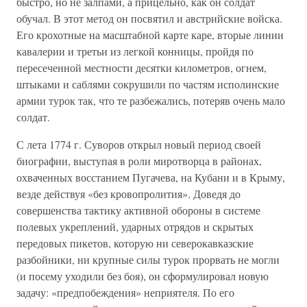
быстро, но не залпами, а прицельно, как он солдат
обучал. В этот метод он посвятил и австрийские войска.
Его крохотные на масштабной карте каре, вторые линии
кавалерии и третьи из легкой конницы, пройдя по
пересеченной местности десятки километров, огнем,
штыками и саблями сокрушили по частям исполинские
армии турок так, что те разбежались, потеряв очень мало
солдат.
С лета 1774 г. Суворов открыл новый период своей
биографии, выступая в роли миротворца в районах,
охваченных восстанием Пугачева, на Кубани и в Крыму,
везде действуя «без кровопролития». Доведя до
совершенства тактику активной обороны в системе
полевых укреплений, ударных отрядов и скрытых
передовых пикетов, которую ни северокавказские
разбойники, ни крупные силы турок прорвать не могли
(и посему уходили без боя), он сформулировал новую
задачу: «предпобеждения» неприятеля. По его