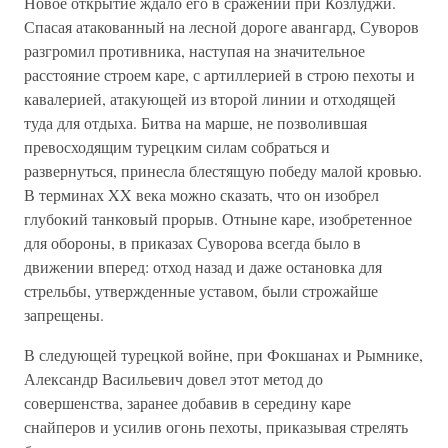
Новое открытие ждало его в сражении при Козлуджи.
Спасая атакованный на лесной дороге авангард, Суворов
разгромил противника, наступая на значительное
расстояние строем каре, с артиллерией в строю пехоты и
кавалерией, атакующей из второй линии и отходящей
туда для отдыха. Битва на марше, не позволившая
превосходящим турецким силам собраться и
развернуться, принесла блестящую победу малой кровью.
В терминах XX века можно сказать, что он изобрел
глубокий танковый прорыв. Отныне каре, изобретенное
для обороны, в приказах Суворова всегда было в
движении вперед: отход назад и даже остановка для
стрельбы, утвержденные уставом, были строжайше
запрещены.
В следующей турецкой войне, при Фокшанах и Рымнике,
Александр Васильевич довел этот метод до
совершенства, заранее добавив в середину каре
снайперов и усилив огонь пехоты, приказывая стрелять