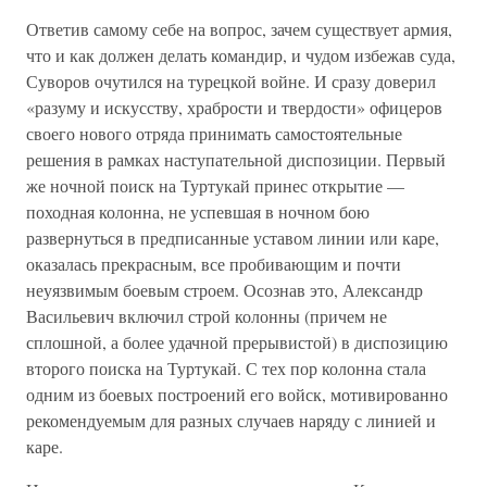
Ответив самому себе на вопрос, зачем существует армия,
что и как должен делать командир, и чудом избежав суда,
Суворов очутился на турецкой войне. И сразу доверил
«разуму и искусству, храбрости и твердости» офицеров
своего нового отряда принимать самостоятельные
решения в рамках наступательной диспозиции. Первый
же ночной поиск на Туртукай принес открытие —
походная колонна, не успевшая в ночном бою
развернуться в предписанные уставом линии или каре,
оказалась прекрасным, все пробивающим и почти
неуязвимым боевым строем. Осознав это, Александр
Васильевич включил строй колонны (причем не
сплошной, а более удачной прерывистой) в диспозицию
второго поиска на Туртукай. С тех пор колонна стала
одним из боевых построений его войск, мотивированно
рекомендуемым для разных случаев наряду с линией и
каре.