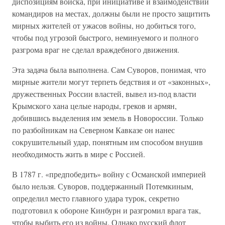
диспозициям войска, при инициативе и взаимодействии
командиров на местах, должны были не просто защитить
мирных жителей от ужасов войны, но добиться того,
чтобы под угрозой быстрого, неминуемого и полного
разгрома враг не сделал враждебного движения.
Эта задача была выполнена. Сам Суворов, понимая, что
мирные жители могут терпеть бедствия и от «законных»,
дружественных России властей, вывел из-под власти
Крымского хана целые народы, греков и армян,
добившись выделения им земель в Новороссии. Только
по разбойникам на Северном Кавказе он нанес
сокрушительный удар, понятным им способом внушив
необходимость жить в мире с Россией.
В 1787 г. «предпобедить» войну с Османской империей
было нельзя. Суворов, поддержанный Потемкиным,
определил место главного удара турок, секретно
подготовил к обороне Кинбурн и разгромил врага так,
чтобы выбить его из войны. Однако русский флот