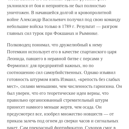
уклонился от боя и неприятель не был полностью
уничтожен. В начавшейся долгой и кровопролитной
войне Александр Васильевич получил под свою команду
небольшие войска только в 1789 г. Результат — разгром
главных сил турок при Фокшанах и Рымнике.
Полководец понимал, что дружелюбный к нему
Потемкин использует его в качестве спартанского царя
Леонида, павшего в неравной битве с персами у
Фермопил: для предприятий важных, но по
соотношению сил самоубийственных. Однако изъявил
готовность штурмом взять Измаил, «крепость без слабых
мест», силами меньшими, чем численность гарнизона. Он
был уверен, что его теоретические идеи верны, что
правильно организованный стремительный штурм
принесет намного меньше жертв, чем осада. Он
предусмотрел все, изобрел множество новшеств — от
приказа залечь под огнем до сверки часов и сигнальных
ракет. Сам прекрасный фортификатор, Суворов смог в