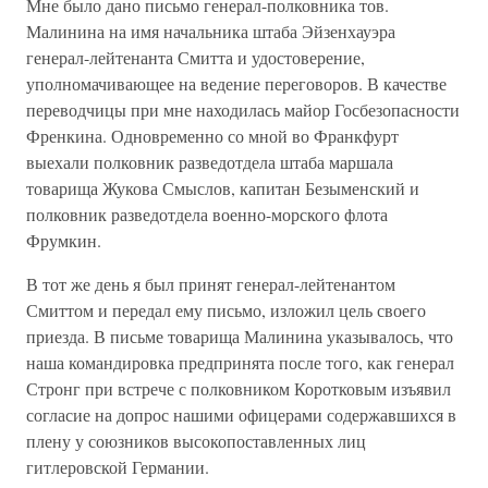
Мне было дано письмо генерал-полковника тов.
Малинина на имя начальника штаба Эйзенхауэра
генерал-лейтенанта Смитта и удостоверение,
уполномачивающее на ведение переговоров. В качестве
переводчицы при мне находилась майор Госбезопасности
Френкина. Одновременно со мной во Франкфурт
выехали полковник разведотдела штаба маршала
товарища Жукова Смыслов, капитан Безыменский и
полковник разведотдела военно-морского флота
Фрумкин.
В тот же день я был принят генерал-лейтенантом
Смиттом и передал ему письмо, изложил цель своего
приезда. В письме товарища Малинина указывалось, что
наша командировка предпринята после того, как генерал
Стронг при встрече с полковником Коротковым изъявил
согласие на допрос нашими офицерами содержавшихся в
плену у союзников высокопоставленных лиц
гитлеровской Германии.