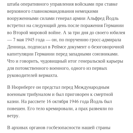
штаба оперативного управления войсками при ставке
верховного главнокомандования немецкими
вооруженными силами генерал армии Альфред Йодль
встретил на следующий день после поражения Германии
во Второй мировой войне. А за три дня до своего юбилея
— 7 мая 1945 года — он, по поручению гросс-адмирала
Денница, подписал в Реймсе документ о безоговорочной
капитуляции Германии перед западными союзниками.
Что и говорить, чудовищный итог генеральской карьеры
для потомственного военного, одного из первых
руководителей вермахта.
В Нюрнберге он предстал перед Международным
военным трибуналом и был приговорен к смертной
казни. На рассвете 16 октября 1946 года Йодль был
повешен. Его тело кремировали, а прах развеяли по
ветру.
В архивах органов госбезопасности нашей страны