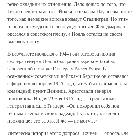
резко охладили их отношения. Дело дошло до того, что
Гитлер решил заменить Йодля генералом Паулюсом после
того, как немецкие войска возьмут Сталинград. Но этим
планам не суждено было осуществиться. Фельдмаршал
оказался в советском плену, а Йодль остался на своем
высоком посту.
В результате июльского 1944 года заговора против
фюрера генерал Йодль был ранен взрывом бомбы,
заложенной в ставке Гитлера у Растенбурга. В
осажденном советскими войсками Берлине он оставался
с фюрером до апреля 1945 года, затем был направлен на
командный пункт Денница. Арестовали генерал-
полковника Йодля 23 мая 1945 года. Перед казнью
генерал написал о Гитлере: «Он похоронил себя под
руинами рейха и своих надежд. Пусть тот, кто хочет,
проклинает его за это. Я же — не могу…»
Интересна история этого допроса. Точнее — опроса. Он