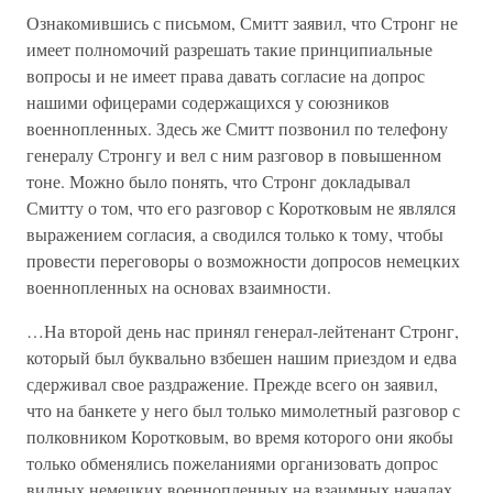
Ознакомившись с письмом, Смитт заявил, что Стронг не
имеет полномочий разрешать такие принципиальные
вопросы и не имеет права давать согласие на допрос
нашими офицерами содержащихся у союзников
военнопленных. Здесь же Смитт позвонил по телефону
генералу Стронгу и вел с ним разговор в повышенном
тоне. Можно было понять, что Стронг докладывал
Смитту о том, что его разговор с Коротковым не являлся
выражением согласия, а сводился только к тому, чтобы
провести переговоры о возможности допросов немецких
военнопленных на основах взаимности.
…На второй день нас принял генерал-лейтенант Стронг,
который был буквально взбешен нашим приездом и едва
сдерживал свое раздражение. Прежде всего он заявил,
что на банкете у него был только мимолетный разговор с
полковником Коротковым, во время которого они якобы
только обменялись пожеланиями организовать допрос
видных немецких военнопленных на взаимных началах,