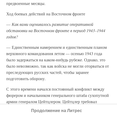
предвоенные месяцы.
Ход боевых действий на Восточном фронте
—
Как вами оценивалось развитие оперативной
обстановки на Восточном фронте в период 1943–1944
годов?
— Единственным намерением и единственным планом
верховного командования летом — осенью 1943 года
было задержаться на каком-нибудь рубеже. Однако, это
было невозможно, так как войска не могли оторваться от
преследующих русских частей, чтобы заранее
подготовить оборону.
С этого времени начался постоянный конфликт между
фюрером и начальником генерального штаба сухопутной
армии генералом Цейтцлером. Цейтцлер требовал
быстрого отхода на тыловые рубежи. Гитлер, указывая на
Продолжение на Литрес
пример Красной Армии в 1941 году, считал, что