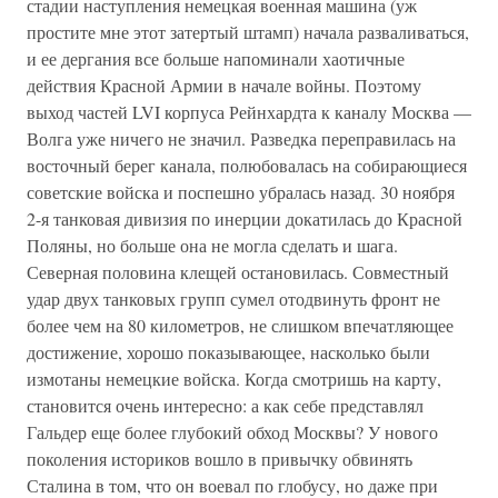
стадии наступления немецкая военная машина (уж
простите мне этот затертый штамп) начала разваливаться,
и ее дергания все больше напоминали хаотичные
действия Красной Армии в начале войны. Поэтому
выход частей LVI корпуса Рейнхардта к каналу Москва —
Волга уже ничего не значил. Разведка переправилась на
восточный берег канала, полюбовалась на собирающиеся
советские войска и поспешно убралась назад. 30 ноября
2-я танковая дивизия по инерции докатилась до Красной
Поляны, но больше она не могла сделать и шага.
Северная половина клещей остановилась. Совместный
удар двух танковых групп сумел отодвинуть фронт не
более чем на 80 километров, не слишком впечатляющее
достижение, хорошо показывающее, насколько были
измотаны немецкие войска. Когда смотришь на карту,
становится очень интересно: а как себе представлял
Гальдер еще более глубокий обход Москвы? У нового
поколения историков вошло в привычку обвинять
Сталина в том, что он воевал по глобусу, но даже при