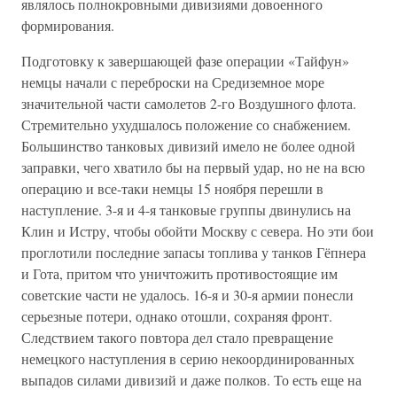
являлось полнокровными дивизиями довоенного
формирования.
Подготовку к завершающей фазе операции «Тайфун»
немцы начали с переброски на Средиземное море
значительной части самолетов 2-го Воздушного флота.
Стремительно ухудшалось положение со снабжением.
Большинство танковых дивизий имело не более одной
заправки, чего хватило бы на первый удар, но не на всю
операцию и все-таки немцы 15 ноября перешли в
наступление. 3-я и 4-я танковые группы двинулись на
Клин и Истру, чтобы обойти Москву с севера. Но эти бои
проглотили последние запасы топлива у танков Гёпнера
и Гота, притом что уничтожить противостоящие им
советские части не удалось. 16-я и 30-я армии понесли
серьезные потери, однако отошли, сохраняя фронт.
Следствием такого повтора дел стало превращение
немецкого наступления в серию некоординированных
выпадов силами дивизий и даже полков. То есть еще на