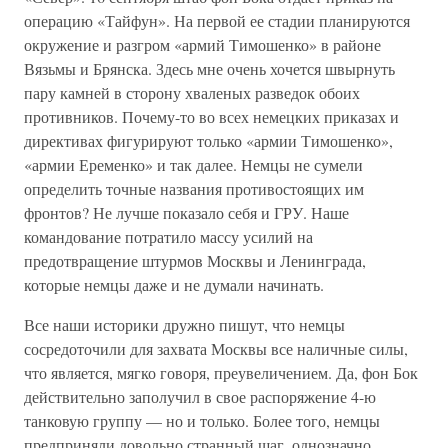
операцию «Тайфун». На первой ее стадии планируются
окружение и разгром «армий Тимошенко» в районе
Вязьмы и Брянска. Здесь мне очень хочется швырнуть
пару камней в сторону хваленых разведок обоих
противников. Почему-то во всех немецких приказах и
директивах фигурируют только «армии Тимошенко»,
«армии Еременко» и так далее. Немцы не сумели
определить точные названия противостоящих им
фронтов? Не лучше показало себя и ГРУ. Наше
командование потратило массу усилий на
предотвращение штурмов Москвы и Ленинграда,
которые немцы даже и не думали начинать.
Все наши историки дружно пишут, что немцы
сосредоточили для захвата Москвы все наличные силы,
что является, мягко говоря, преувеличением. Да, фон Бок
действительно заполучил в свое распоряжение 4-ю
танковую группу — но и только. Более того, немцы
предприняли довольно странный шаг, однозначно