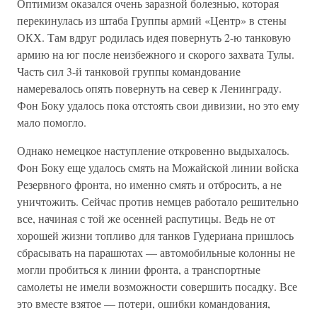
Оптимизм оказался очень заразной болезнью, которая
перекинулась из штаба Группы армий «Центр» в стены
ОКХ. Там вдруг родилась идея повернуть 2-ю танковую
армию на юг после неизбежного и скорого захвата Тулы.
Часть сил 3-й танковой группы командование
намеревалось опять повернуть на север к Ленинграду.
Фон Боку удалось пока отстоять свои дивизии, но это ему
мало помогло.
Однако немецкое наступление откровенно выдыхалось.
Фон Боку еще удалось смять на Можайской линии войска
Резервного фронта, но именно смять и отбросить, а не
уничтожить. Сейчас против немцев работало решительно
все, начиная с той же осенней распутицы. Ведь не от
хорошей жизни топливо для танков Гудериана пришлось
сбрасывать на парашютах — автомобильные колонны не
могли пробиться к линии фронта, а транспортные
самолеты не имели возможности совершить посадку. Все
это вместе взятое — потери, ошибки командования,