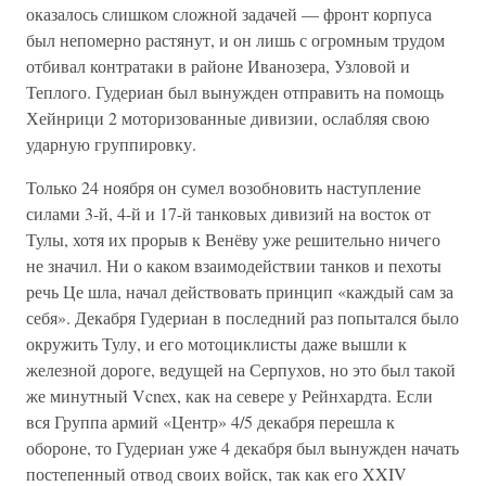
оказалось слишком сложной задачей — фронт корпуса
был непомерно растянут, и он лишь с огромным трудом
отбивал контратаки в районе Иванозера, Узловой и
Теплого. Гудериан был вынужден отправить на помощь
Хейнрици 2 моторизованные дивизии, ослабляя свою
ударную группировку.
Только 24 ноября он сумел возобновить наступление
силами 3-й, 4-й и 17-й танковых дивизий на восток от
Тулы, хотя их прорыв к Венёву уже решительно ничего
не значил. Ни о каком взаимодействии танков и пехоты
речь Це шла, начал действовать принцип «каждый сам за
себя». Декабря Гудериан в последний раз попытался было
окружить Тулу, и его мотоциклисты даже вышли к
железной дороге, ведущей на Серпухов, но это был такой
же минутный Vcnex, как на севере у Рейнхардта. Если
вся Группа армий «Центр» 4/5 декабря перешла к
обороне, то Гудериан уже 4 декабря был вынужден начать
постепенный отвод своих войск, так как его XXIV