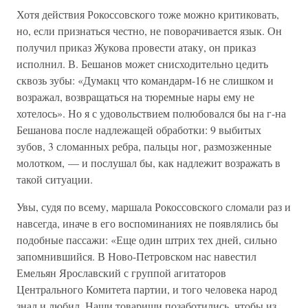
Хотя действия Рокоссовского тоже можно критиковать,
но, если признаться честно, не поворачивается язык. Он
получил приказ Жукова провести атаку, он приказ
исполнил. В. Бешанов может снисходительно цедить
сквозь зубы: «Думакц что командарм-16 не слишком и
возражал, возвращаться на тюремные нары ему не
хотелось». Но я с удовольствием полюбовался бы на г-на
Бешанова после надлежащей обработки: 9 выбитых
зубов, 3 сломанных ребра, пальцы ног, размозженные
молотком, — и послушал бы, как надлежит возражать в
такой ситуации.
Увы, судя по всему, маршала Рокоссовского сломали раз и
навсегда, иначе в его воспоминаниях не появлялись бы
подобные пассажи: «Еще один штрих тех дней, сильно
запомнившийся. В Ново-Петровском нас навестил
Емельян Ярославский с группой агитаторов
Центрального Комитета партии, и того человека народ
знал и любил. Наши товарищи позаботились, чтобы из