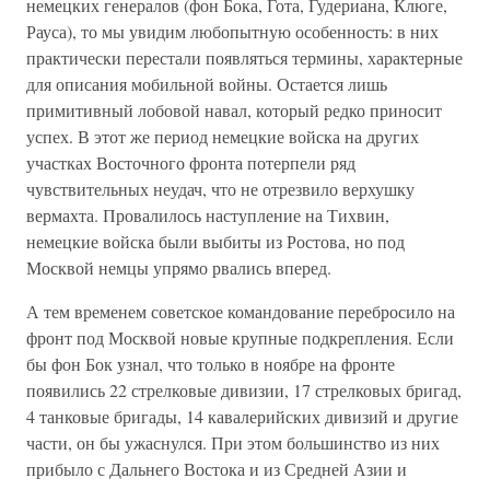
немецких генералов (фон Бока, Гота, Гудериана, Клюге,
Рауса), то мы увидим любопытную особенность: в них
практически перестали появляться термины, характерные
для описания мобильной войны. Остается лишь
примитивный лобовой навал, который редко приносит
успех. В этот же период немецкие войска на других
участках Восточного фронта потерпели ряд
чувствительных неудач, что не отрезвило верхушку
вермахта. Провалилось наступление на Тихвин,
немецкие войска были выбиты из Ростова, но под
Москвой немцы упрямо рвались вперед.
А тем временем советское командование перебросило на
фронт под Москвой новые крупные подкрепления. Если
бы фон Бок узнал, что только в ноябре на фронте
появились 22 стрелковые дивизии, 17 стрелковых бригад,
4 танковые бригады, 14 кавалерийских дивизий и другие
части, он бы ужаснулся. При этом большинство из них
прибыло с Дальнего Востока и из Средней Азии и