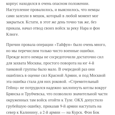
корпус находился в очень опасном положении.
Наступление провалилось, и выяснилось, что немцы
сами залезли в мешок, который в любой момент мог
закрыться. Кстати, в этот же день точно так же, без
приказа, начал отвод своих войск за реку Нара и фон
Клюге.
Причин провала операции «Тайфун» было очень много,
но мы перечислим только чисто военные ошибки.
Прежде всего немцы не сосредоточили достаточно сил
для захвата Москвы, простого поворота на юг 4-й
танковой группы было мало. В очередной раз они
ошиблись в оценке сил Красной Армии, и под Москвой
эта ошибка стала для них роковой. «Стремительный
Гейнц» не потрудился надежно захлопнуть котлы вокруг
Брянска и Трубчевска, что позволило значительной части
окруженных там войск отойти к Туле. ОКХ допустило
грубейшую ошибку, приказав 9-й армии наступать на
север к Калинину, а 2-й армии — на Курск. Фон Бок