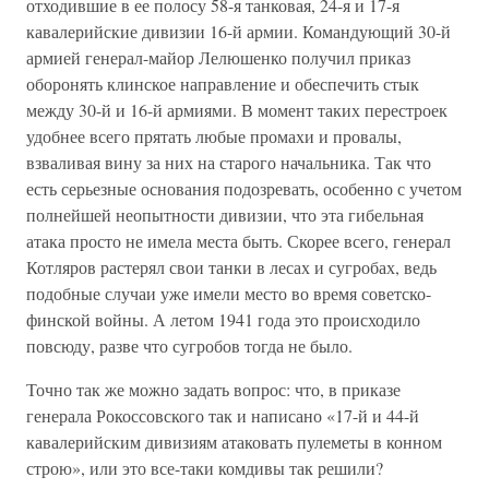
отходившие в ее полосу 58-я танковая, 24-я и 17-я
кавалерийские дивизии 16-й армии. Командующий 30-й
армией генерал-майор Лелюшенко получил приказ
оборонять клинское направление и обеспечить стык
между 30-й и 16-й армиями. В момент таких перестроек
удобнее всего прятать любые промахи и провалы,
взваливая вину за них на старого начальника. Так что
есть серьезные основания подозревать, особенно с учетом
полнейшей неопытности дивизии, что эта гибельная
атака просто не имела места быть. Скорее всего, генерал
Котляров растерял свои танки в лесах и сугробах, ведь
подобные случаи уже имели место во время советско-
финской войны. А летом 1941 года это происходило
повсюду, разве что сугробов тогда не было.
Точно так же можно задать вопрос: что, в приказе
генерала Рокоссовского так и написано «17-й и 44-й
кавалерийским дивизиям атаковать пулеметы в конном
строю», или это все-таки комдивы так решили?