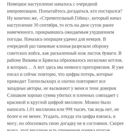
Немецкое наступление началось с очередной
импровизации. Попытайтесь догадаться, кто постарался?
Ну конечно же, «Стремительный Гейнц», который начал
наступление 30 сентября, то есть на двое суток ранее
намеченного, прикрывшись ожидаемым ухудшением
погоды. Началась операция удачно для немцев. В
очередной раз танковые клинья разрезали оборону
советских войск, как раскаленный нож листок бумаги. В
районе Вязьмы и Брянска образовалось несколько котлов,
в которых… А вот здесь мы немного притормозим. Я уже
писал и сейчас повторю, что цифры потерь, которые
приводит Типпельскирх и охотно повторяют все
западные авторы, не вызывают у меня и тени доверия.
Слишком хорошо сумма убитых и пленных совпадает с
красивой и круглой цифрой миллион. Можно было
написать 1,01 миллиона или 998 тысяч, так ведь нет, не
более и не менее. Угадать, откуда эта цифра взялась, я
могу, но обосновать свою догадку не в состоянии. Скорее
всего, этот миллион есть примерная оценка итогов