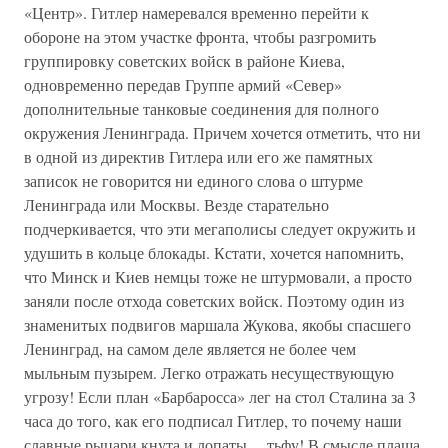
«Центр». Гитлер намеревался временно перейти к
обороне на этом участке фронта, чтобы разгромить
группировку советских войск в районе Киева,
одновременно передав Группе армий «Север»
дополнительные танковые соединения для полного
окружения Ленинграда. Причем хочется отметить, что ни
в одной из директив Гитлера или его же памятных
записок не говорится ни единого слова о штурме
Ленинграда или Москвы. Везде старательно
подчеркивается, что эти мегаполисы следует окружить и
удушить в кольце блокады. Кстати, хочется напомнить,
что Минск и Киев немцы тоже не штурмовали, а просто
заняли после отхода советских войск. Поэтому один из
знаменитых подвигов маршала Жукова, якобы спасшего
Ленинград, на самом деле является не более чем
мыльным пузырем. Легко отражать несуществующую
угрозу! Если план «Барбаросса» лег на стол Сталина за 3
часа до того, как его подписал Гитлер, то почему наши
славные рыцари кнута и лопаты… тьфу! В смысле плаща