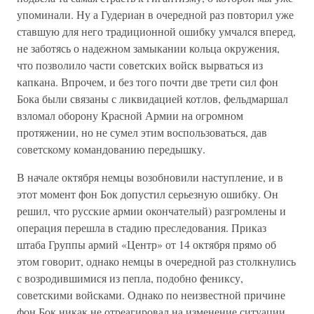
упоминали. Ну а Гудериан в очередной раз повторил уже
ставшую для него традиционной ошибку умчался вперед,
не заботясь о надежном замыкании кольца окружения,
что позволило части советских войск вырваться из
капкана. Впрочем, и без того почти две трети сил фон
Бока были связаны с ликвидацией котлов, фельдмаршал
взломал оборону Красной Армии на огромном
протяжении, но не сумел этим воспользоваться, дав
советскому командованию передышку.
В начале октября немцы возобновили наступление, и в
этот момент фон Бок допустил серьезную ошибку. Он
решил, что русские армии окончателый) разгромлены и
операция перешла в стадию преследования. Приказ
штаба Группы армий «Центр» от 14 октября прямо об
этом говорит, однако немцы в очередной раз столкнулись
с возродившимися из пепла, подобно фениксу,
советскими войсками. Однако по неизвестной причине
фон Бок никак не отреагировал на изменение ситуации.