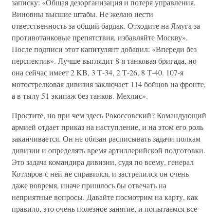
записку: «Общая дезорганизация и потеря управления.
Виновны высшие штабы. Не желаю нести
ответственность за общий бардак. Отходите на Ямуга за
противотанковые препятствия, избавляйте Москву».
После подписи этот капитулянт добавил: «Впереди без
перспектив». Лучше выглядит 8-я танковая бригада, но
она сейчас имеет 2 KB, 3 Т-34, 2 Т-26, 8 Т-40. 107-я
мотострелковая дивизия заключает 114 бойцов на фронте,
а в тылу 51 экипаж без танков. Мехлис».
Простите, но при чем здесь Рокоссовский? Командующий
армией отдает приказ на наступление, и на этом его роль
заканчивается. Он не обязан расписывать задачи полкам
дивизии и определять время артиллерийской подготовки.
Это задача командира дивизии, судя по всему, генерал
Котляров с ней не справился, и застрелился он очень
даже вовремя, иначе пришлось бы отвечать на
неприятные вопросы. Давайте посмотрим на карту, как
правило, это очень полезное занятие, и попытаемся все-