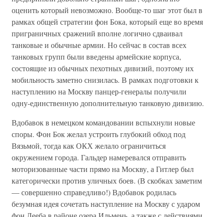
оценить который невозможно. Вообще-то шаг этот был в
рамках общей стратегии фон Бока, который еще во время
приграничных сражений вполне логично сдваивал
танковые и обычные армии. Но сейчас в состав всех
танковых групп были введены армейские корпуса,
состоящие из обычных пехотных дивизий, поэтому их
мобильность заметно снизилась. В рамках подготовки к
наступлению на Москву панцер-генералы получили
одну-единственную дополнительную танковую дивизию.
Вдобавок в немецком командовании вспыхнули новые
споры. Фон Бок желал устроить глубокий обход под
Вязьмой, тогда как ОКХ желало ограничиться
окружением города. Гальдер намеревался отправить
моторизованные части прямо на Москву, а Гитлер был
категорически против уличных боев. (В скобках заметим
— совершенно справедливо!) Вдобавок родилась
безумная идея сочетать наступление на Москву с ударом
фон Лееба в районе озера Ильмень, а также с действиями