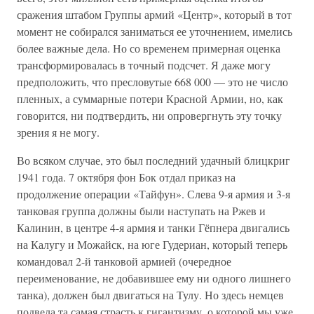
сражения штабом Группы армий «Центр», который в тот
момент не собирался заниматься ее уточнением, имелись
более важные дела. Но со временем примерная оценка
трансформировалась в точный подсчет. Я даже могу
предположить, что пресловутые 668 000 — это не число
пленных, а суммарные потери Красной Армии, но, как
говорится, ни подтвердить, ни опровергнуть эту точку
зрения я не могу.
Во всяком случае, это был последний удачный блицкриг
1941 года. 7 октября фон Бок отдал приказ на
продолжение операции «Тайфун». Слева 9-я армия и 3-я
танковая группа должны были наступать на Ржев и
Калинин, в центре 4-я армия и танки Гёпнера двигались
на Калугу и Можайск, на юге Гудериан, который теперь
командовал 2-й танковой армией (очередное
переименование, не добавившее ему ни одного лишнего
танка), должен был двигаться на Тулу. Но здесь немцев
подвела та самая страсть к гигантизму, о которой мы уже