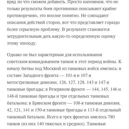
вряд ли что сможем добавить. Просто напомним, что не
только результаты боев противники описывают крайне
противоречиво, это вполне понятно. Не совпадают
описания действий сторон, вот что представляет гораздо
более серьезную проблему. В результате становится
затруднительным дать какую-то определенную оценку
этому эпизоду.
Однако он был характерным для использования
советским командованием танков в этот период войны. К
началу битвы под Москвой из танковых войск имелись: в
составе Западного фронта — 101-я и 107-я
мотострелковые дивизии, 126, 127, 128, 143 и 147-я
танковые бригады; в Резервном фронте — 144, 145, 146 и
148-й танковые бригады и три отдельных танковых
батальона; в Брянском фронте — 108-я танковая дивизия,
42, 121, 141 и 150-я танковые бригады и 113-й отдельный
танковый батальон. Всего в трех фронтах имелось 780
танков (из них 140 тяжелых и средних). Танковые