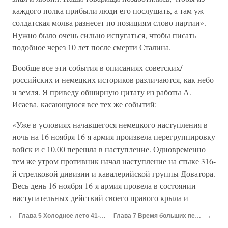
каждого полка прибыли люди его послушать, а там уж
солдатская молва разнесет по позициям слово партии».
Нужно было очень сильно испугаться, чтобы писать
подобное через 10 лет после смерти Сталина.
Вообще все эти события в описаниях советских/
российских и немецких историков различаются, как небо
и земля. Я приведу обширную цитату из работы А.
Исаева, касающуюся все тех же событий:
«Уже в условиях начавшегося немецкого наступления в
ночь на 16 ноября 16-я армия произвела перегруппировку
войск и с 10.00 перешла в наступление. Одновременно
тем же утром противник начал наступление на стыке 316-
й стрелковой дивизии и кавалерийской группы Доватора.
Весь день 16 ноября 16-я армия провела в состоянии
наступательных действий своего правого крыла и
оборонительных — левого крыла и центра. Неудачными
←
→
Глава 5 Холодное лето 41-го года
Глава 7 Время больших перемен
в целом были как те, так и другие. Конница подвижной