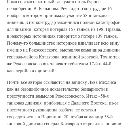
Рокоссовского, который заслужил столь бурное
неодобрение В. Бешанова. Речь идет о контрударе 16
ноября, в котором принимала участие 58-я танковая
дивизия. Этот контрудар закончился полной катастрофой
для дивизии, которая потеряла 157 танков из 198. Правда,
в некоторых источниках говорится о потере 139 танков.
Почему-то большинство историков взваливает всю вину
именно на Рокоссовского, выставляя командира дивизии
генерал-майора Котлярова невинной жертвой. Точно так
же Рокоссовского выставляют губителем 17-й и 44-й
кавалерийских дивизий.
Почти все авторы ссылаются на записку Льва Мехлиса
как на безошибочное доказательство бездарности и
преступности замыслов Рокоссовского. Итак: «58-я
танковая дивизия, прибывшая с Дальнего Востока, из-за
преступного руководства разбита, ее остатки
сосредоточены в Воронино. 20 ноября командир 58-й
танковой дивизии генерал Котляров застрелился, оставив