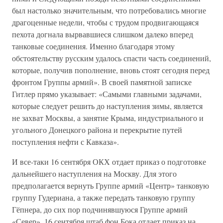
был настолько значительным, что потребовались многие
драгоценные недели, чтобы с трудом продвигающаяся
пехота догнала вырвавшиеся слишком далеко вперед
танковые соединения. Именно благодаря этому
обстоятельству русским удалось спасти часть соединений,
которые, получив пополнение, вновь стоят сегодня перед
фронтом Группы армий». В своей памятной записке
Гитлер прямо указывает: «Самыми главными задачами,
которые следует решить до наступления зимы, является
не захват Москвы, а занятие Крыма, индустриального и
угольного Донецкого района и перекрытие путей
поступления нефти с Кавказа».
И все-таки 16 сентября ОКХ отдает приказ о подготовке
дальнейшего наступления на Москву. Для этого
предполагается вернуть Группе армий «Центр» танковую
группу Гудериана, а также передать танковую группу
Гёпнера, до сих пор подчинявшуюся Группе армий
«Север». 16 сентября штаб фон Бока отдает приказ на