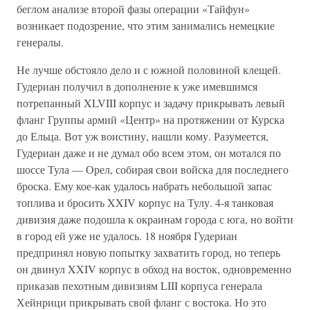
беглом анализе второй фазы операции «Тайфун»
возникает подозрение, что этим занимались немецкие
генералы.
Не лучше обстояло дело и с южной половиной клещей.
Гудериан получил в дополнение к уже имевшимся
потрепанный XLVIII корпус и задачу прикрывать левый
фланг Группы армий «Центр» на протяжении от Курска
до Ельца. Вот уж воистину, нашли кому. Разумеется,
Гудериан даже и не думал обо всем этом, он мотался по
шоссе Тула — Орел, собирая свои войска для последнего
броска. Ему кое-как удалось набрать небольшой запас
топлива и бросить XXIV корпус на Тулу. 4-я танковая
дивизия даже подошла к окраинам города с юга, но войти
в город ей уже не удалось. 18 ноября Гудериан
предпринял новую попытку захватить город, но теперь
он двинул XXIV корпус в обход на восток, одновременно
приказав пехотным дивизиям LIII корпуса генерала
Хейнрици прикрывать свой фланг с востока. Но это