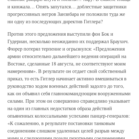
и кинжала… Опять запутался… доблестные защитники
прогрессивных негров Занзибара не положили туда же
ни одну из последующих директив Гитлера?
Против этого предложения выступили фон Бок и
Гудериан, несколько неожиданно их поддержал Браухич.
Фюpep потерял терпение и огрызнулся: «Предложения
армии относительно дальнейшего ведения операций на
Востоке, сделанные 18 августа, не соответствуют моим
намерениям». В результате он отдает свой собственный
приказ, то есть Гитлер начинает активно вмешиваться в
руководство ходом военных действий задолго до того,
как он объявил себя главнокомандующим вооруженными
силами. При этом он совершенно справедливо указывает
на один из главных недостатков образа действий
опьяненных колоссальными успехами панцер-генералов:
«К сожалению, в результате постановки танковым
соединениям слишком удаленных целей разрыв между
ними и следующими позади пехотными соединениями