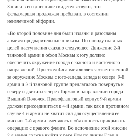
Записи в его дневнике свидетельствуют, что
фельдмаршал продолжал пребывать в состоянии
неизлечимой эйфории.
«Во второй половине дня были изданы и разосланы
армиям предварительные приказы. По поводу главных
целей наступления сказано следующее: Движение 2-й
танковой армии в обход Москвы к югу должно
обеспечить окружение города с южного и восточного
направлений. При этом 4-я армия является ответственной
за окружение Москвы с юго-запада, запада и севера. 9-й
армии и 3-й танковой группе предлагалось повернуть к
северу и двигаться через Торжок в направлении города
Вышний Волочек. Правофланговый корпус 9-й армии
должен присоединиться к 4-й армии, так как в противном
случае 4-й армии не хватит сил для осуществления ее
миссии. 2-й армии вменялось в обязанность прикрывать
операцию с правого фланга. Во исполнение этой миссии
2-я армия должна выйти к реке Дон по линии Елец и