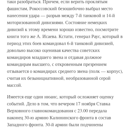
таки разобраться. Причем, если верить проклятым
фашистам, Рокоссовский безошибочно выбрал место
нанесения удара — разрыв между 7-й танковой и 14-й
моторизованной дивизиями. Состояние немецких
дивизий к этому времени хорошо известно, посмотрите
книги того же А. Исаева. Кстати, генерал Раус, который в
период этих боев командовал 6-й танковой дивизией,
довольно высоко оценивая качества советских
командиров младшего звена и отдавая должное
командирам высшего, с откровенным презрением
отзывается о командирах среднего звена (полк — корпус),
считая их безынициативной, необразованной серой
массой.
Имеется еще один нюанс, который осложняет оценку
событий. Дело в том, что вечером 17 ноября Ставка
Верховного главнокомандования с 23.00 передала
наконец 30-ю армию Калининского фронта в состав
Западного фронта. 30-й армии были подчинены