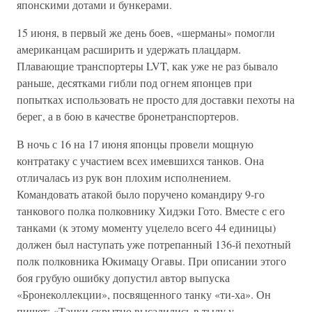
японскими дотами и бункерами.
15 июня, в первый же день боев, «шерманы» помогли
американцам расширить и удержать плацдарм.
Плавающие транспортеры LVT, как уже не раз бывало
раньше, десятками гибли под огнем японцев при
попытках использовать не просто для доставки пехоты на
берег, а в бою в качестве бронетранспортеров.
В ночь с 16 на 17 июня японцы провели мощную
контратаку с участием всех имевшихся танков. Она
отличалась из рук вон плохим исполнением.
Командовать атакой было поручено командиру 9-го
танкового полка полковнику Хидэки Гото. Вместе с его
танками (к этому моменту уцелело всего 44 единицы)
должен был наступать уже потрепанный 136-й пехотный
полк полковника Юкимацу Огавы. При описании этого
боя грубую ошибку допустил автор выпуска
«Бронеколлекции», посвященного танку «ти-ха». Он
пишет: «Танки скрытно высадились в тылу у