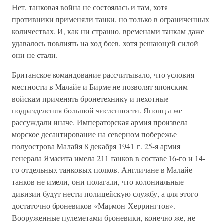
Нет, танковая война не состоялась и там, хотя
противники применяли танки, но только в ограниченных
количествах. И, как ни странно, временами танкам даже
удавалось повлиять на ход боев, хотя решающей силой
они не стали.
Британское командование рассчитывало, что условия
местности в Малайе и Бирме не позволят японским
войскам применять бронетехнику и пехотные
подразделения большой численности. Японцы же
рассуждали иначе. Императорская армия произвела
морское десантирование на северном побережье
полуострова Малайя 8 декабря 1941 г. 25-я армия
генерала Ямасита имела 211 танков в составе 16-го и 14-
го отдельных танковых полков. Англичане в Малайе
танков не имели, они полагали, что колониальные
дивизии будут нести полицейскую службу, а для этого
достаточно броневиков «Мармон-Херрингтон».
Вооруженные пулеметами броневики, конечно же, не