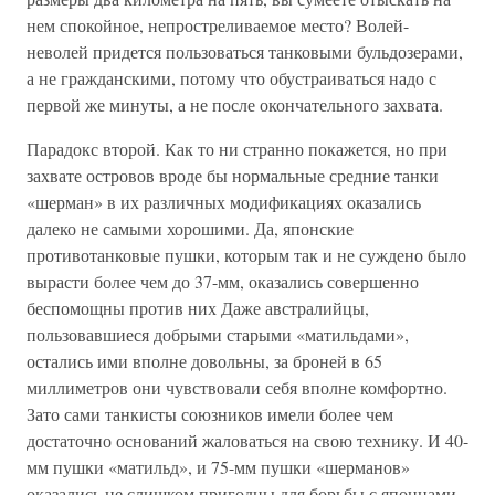
нем спокойное, непростреливаемое место? Волей-
неволей придется пользоваться танковыми бульдозерами,
а не гражданскими, потому что обустраиваться надо с
первой же минуты, а не после окончательного захвата.
Парадокс второй. Как то ни странно покажется, но при
захвате островов вроде бы нормальные средние танки
«шерман» в их различных модификациях оказались
далеко не самыми хорошими. Да, японские
противотанковые пушки, которым так и не суждено было
вырасти более чем до 37-мм, оказались совершенно
беспомощны против них Даже австралийцы,
пользовавшиеся добрыми старыми «матильдами»,
остались ими вполне довольны, за броней в 65
миллиметров они чувствовали себя вполне комфортно.
Зато сами танкисты союзников имели более чем
достаточно оснований жаловаться на свою технику. И 40-
мм пушки «матильд», и 75-мм пушки «шерманов»
оказались не слишком пригодны для борьбы с японцами.