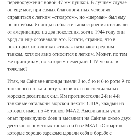
перевооружения новой 47-мм пушкой. В лучшем случае
он еще мог, при самых благоприятных условиях,
справиться с легким «стюартом», но «шерман» был ему
не по зубам. Японцы в области танкостроения отставали
от американцев на два поколения, хотя в 1944 году они
вряд ли еще осознавали это. Кстати, странно, что в
некоторых источниках «ти-ха» называют средним
танком, хотя он явно относится к легким. Может, по тем
же принципам, по которым немецкий T-IV угодил в
тяжелые?
Итак, на Сайпане японцы имели 3-ю, 5-ю и 6-ю роты 9-го
танкового полка и роту танков «ха-го» специальных
морских десантных сил. Им противостояли 2-й и 4-й
танковые батальоны морской пехоты США, каждый из
которых имел по 46 танков М4А2. Американцы учли
опыт предыдущих боев и высадили на Сайпан около двух
десятков огнеметных танков на базе МЗА1 «Стюарта»,
которые хорошо зарекомендовали себя в борьбе с