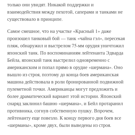
только они увидят. Никакой поддержки и
взаимодействия между пехотой, саперами и танками не
существовало в принципе.
Самое смешное, что на участке «Красный 1» даже
произошел танковый бой — танк «чайна гэл», пересекая
пляж, обнаружил и выстрелом 75-мм орудия уничтожил
японский танк. По воспоминаниям лейтенанта Эдварда
Бейла, японский танк выстрелил одновременно с
американским и попал прямо в орудие «шермана». Оно
вышло из строя, поэтому до конца боев американская
машина действовала в роли бронированной подвижной
пулеметной точки. Американцы могут предложить и
более драматический вариант этой истории. Японский
снаряд заклинил башню «шермана», и Бейл протаранил
противника, согнув собственную пушку. Впрочем,
лейтенанту еще повезло. К концу первого дня боев все
«шерманы», кроме двух, были выведены из строя.