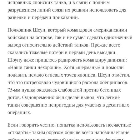
исправных японских танка, и в связи с полным
разрушением линий связи их решили использовать для
разведки и передачи приказаний.
Полковник Шоуп, который командовал американскими
войсками на острове, так и не сумел сделать однозначный
вывод относительно действий танков. Прежде всего
сказались тяжелые потери в первый день высадки,
Шоупу даже пришлось радировать командиру дивизии:
«Наши танки нехороши». Хотя «шерманы» и помогли
подавить немало огневых точек японцев, Шоуп отметил,
что это потребовало чудовищного расхода боеприпасов.
75-мм пушка оказалась слабоватой против бетонных
дотов. Одновременно был сделан вывод, что легкие
танки совершенно непригодны для участия в десантных
операциях.
Если говорить честно, попытка использовать несчастные
«стюарты» таким образом больше всего напоминает мне
действия пьяного, который искал ключи под фонарем.