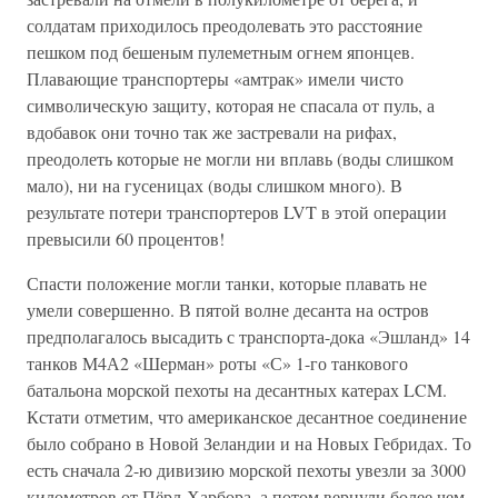
солдатам приходилось преодолевать это расстояние
пешком под бешеным пулеметным огнем японцев.
Плавающие транспортеры «амтрак» имели чисто
символическую защиту, которая не спасала от пуль, а
вдобавок они точно так же застревали на рифах,
преодолеть которые не могли ни вплавь (воды слишком
мало), ни на гусеницах (воды слишком много). В
результате потери транспортеров LVT в этой операции
превысили 60 процентов!
Спасти положение могли танки, которые плавать не
умели совершенно. В пятой волне десанта на остров
предполагалось высадить с транспорта-дока «Эшланд» 14
танков М4А2 «Шерман» роты «С» 1-го танкового
батальона морской пехоты на десантных катерах LCM.
Кстати отметим, что американское десантное соединение
было собрано в Новой Зеландии и на Новых Гебридах. То
есть сначала 2-ю дивизию морской пехоты увезли за 3000
километров от Пёрл-Харбора, а потом вернули более чем