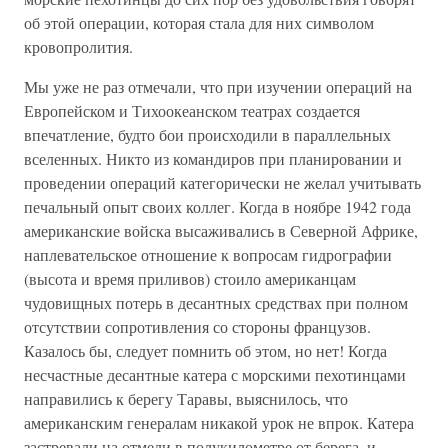
об этой операции, которая стала для них символом
кровопролития.
Мы уже не раз отмечали, что при изучении операций на
Европейском и Тихоокеанском театрах создается
впечатление, будто бои происходили в параллельных
вселенных. Никто из командиров при планировании и
проведении операций категорически не желал учитывать
печальный опыт своих коллег. Когда в ноябре 1942 года
американские войска высаживались в Северной Африке,
наплевательское отношение к вопросам гидрографии
(высота и время приливов) стоило американцам
чудовищных потерь в десантных средствах при полном
отсутствии сопротивления со стороны французов.
Казалось бы, следует помнить об этом, но нет! Когда
несчастные десантные катера с морскими пехотинцами
направились к берегу Таравы, выяснилось, что
американским генералам никакой урок не впрок. Катера
застревали на отмели в полукилометре от берега, и