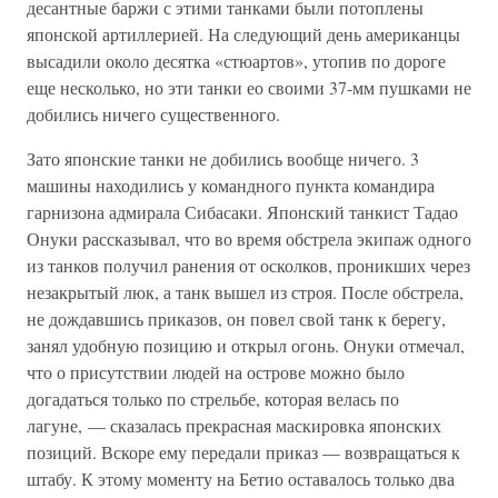
десантные баржи с этими танками были потоплены
японской артиллерией. На следующий день американцы
высадили около десятка «стюартов», утопив по дороге
еще несколько, но эти танки ео своими 37-мм пушками не
добились ничего существенного.
Зато японские танки не добились вообще ничего. 3
машины находились у командного пункта командира
гарнизона адмирала Сибасаки. Японский танкист Тадао
Онуки рассказывал, что во время обстрела экипаж одного
из танков получил ранения от осколков, проникших через
незакрытый люк, а танк вышел из строя. После обстрела,
не дождавшись приказов, он повел свой танк к берегу,
занял удобную позицию и открыл огонь. Онуки отмечал,
что о присутствии людей на острове можно было
догадаться только по стрельбе, которая велась по
лагуне, — сказалась прекрасная маскировка японских
позиций. Вскоре ему передали приказ — возвращаться к
штабу. К этому моменту на Бетио оставалось только два