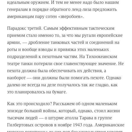
идеальным оружием. И тем не менее надо было нашим
генералам в порядке обратного ленд-лиза предложить
американцам пару сотен «зверобоев».
Парадокс третий. Самым эффективным тактическим
приемом стало именно то, за что мы ругали европейские
армии, — дробление танковых частей и соединений на
роты и вообще взводы и привязка этих маленьких
подразделений к пехотным частям. На Тихоокеанском
театре танки потеряли свое главенствующее значение. Не
пехота должна была обеспечивать их действия, а
наоборот — они должны были помогать пехоте. Однако
далеко не всегда на деле получалось так же гладко, как
это планировалось на бумаге.
Как это происходило? Расскажем об одном маленьком
эпизоде большой войны, который, однако, стоил жизни
тысячам людей — о штурме атолла Тарава в группе
Гилбертовых островов в ноябре 1943 года. Американские
морские пехотинцы до сих пор без удовольствия говорят