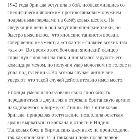
1942 года бригада вступила в бой, познакомившись со
специфически японским противотанковым оружием —
подрывными зарядами на бамбуковых шестах. На
следующий день в бой вступили японские танки, но
быстро выяснилось, что японские танкисты воевать
совершенно не умеют, а «стюарты» сильнее всяких там
«ха-го». Во время этого боя один японский офицер
спрыгнул с лошади на танк и попытался зарубить его
командира мечом, но получил удар молотком по голове и
упал под гусеницы. Во всяком случае, англичане
уверяют, что такой случай действительно имел место.
Японцы умело использовали свою способность
передвигаться в джунглях и отрезали британскую армию,
находившуюся в Бирме, от Индии. Но 7-я танковая
бригада, прикрывая отступление, позволила остаткам
армии вырваться из капкана и отойти в Индию.
Танковых боев в бирманских джунглях не происходило,
так как японский 14-й танковый полк после первой