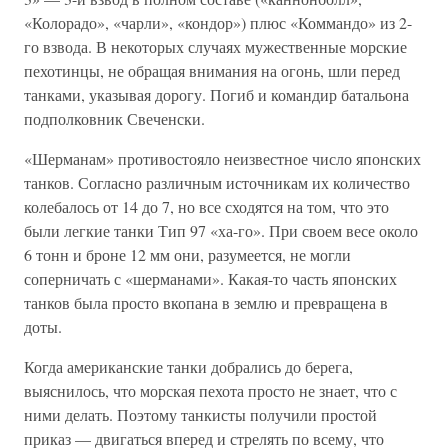
«Колорадо», «чарли», «кондор») плюс «Коммандо» из 2-
го взвода. В некоторых случаях мужественные морские
пехотинцы, не обращая внимания на огонь, шли перед
танками, указывая дорогу. Погиб и командир батальона
подполковник Свеченски.
«Шерманам» противостояло неизвестное число японских
танков. Согласно различным источникам их количество
колебалось от 14 до 7, но все сходятся на том, что это
были легкие танки Тип 97 «ха-го». При своем весе около
6 тонн и броне 12 мм они, разумеется, не могли
соперничать с «шерманами». Какая-то часть японских
танков была просто вкопана в землю и превращена в
доты.
Когда американские танки добрались до берега,
выяснилось, что морская пехота просто не знает, что с
ними делать. Поэтому танкисты получили простой
приказ — двигаться вперед и стрелять по всему, что