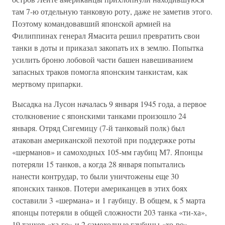
там 7-ю отдельную танковую роту, даже не заметив этого.
Поэтому командовавший японской армией на
Филиппинах генерал Ямасита решил превратить свои
танки в доты и приказал закопать их в землю. Попытка
усилить броню лобовой части башен навешиванием
запасных траков помогла японским танкистам, как
мертвому припарки.
Высадка на Лусон началась 9 января 1945 года, а первое
столкновение с японскими танками произошло 24
января. Отряд Сигемицу (7-й танковый полк) был
атакован американской пехотой при поддержке роты
«шерманов» и самоходных 105-мм гаубиц М7. Японцы
потеряли 15 танков, а когда 28 января попытались
нанести контрудар, то были уничтожены еще 30
японских танков. Потери американцев в этих боях
составили 3 «шермана» и 1 гаубицу. В общем, к 5 марта
японцы потеряли в общей сложности 203 танка «ти-ха»,
19 танков «ха-го» и 2 самоходные гаубицы «хо-ро»,