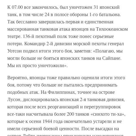
К 07.00 все закончилось, был уничтожен 31 японский
танк, в том числе 24 в полосе обороны 1-го батальона.
Так бесславно завершилась первая и единственная
массированная танковая атака японцев на Тихоокеанском
театре. 136-й пехотный полк тоже понес серьезные
потери. Командир 2-й дивизии морской пехоты генерал
Уотсон подвел итоги этого боя, заметив: «Полагаю, мы
могли больше не бояться японских танков на Сайпане.
Мы их просто уничтожили».
Вероятно, японцы тоже правильно оценили итоги этого
боя, потому что больше не пытались предпринимать
подобных атак. На Филиппинах, точнее на острове
Лусон, дислоцировалась японская 2-я танковая дивизия,
которая после всех реорганизаций и перегруппировок
все-таки насчитывала более 200 танков «синхото ти-ха»,
которые к осени 1944 года окончательно устарели и не
имели серьезной боевой ценности. После высадки на
остров Лейте американцы прихлопнули находившуюся