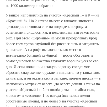
на 1000 километров обратно.
6 танков направлялись на участок «Красный 1» и 8 — на
«Красный 3». Но 2 катера вместе с танками японская
артиллерия потопила еще на подходе к острову, а
остальным пришлось, как и пехотинцам, выгружаться на
риф. При этом «шерманы» не могли преодолевать брод
более трех футов глубиной без риска залить и заглушить
двигатели. А на рифе имелось немало мест со
значительно большей глубиной — после обстрелов и
бомбардировок множество глубоких воронок усеяло его
дно. И если попавший в такую воронку солдат мог
сбросить снаряжение, оружие и выплыть, то у танка глох
двигатель, и он оказывался в западне, причем иногда — в
нескольких метрах от берега. До берега дошли 3 танка на
участке «Красный 1»: 2 из штаба роты — «чайна гэл»,
«чикаго» и «сесилия» 1-го взвода (все танки имели
собственные имена), и не менее 5 на участке «Красный
3» — 3-й взвод в полном составе («каннонболл»,