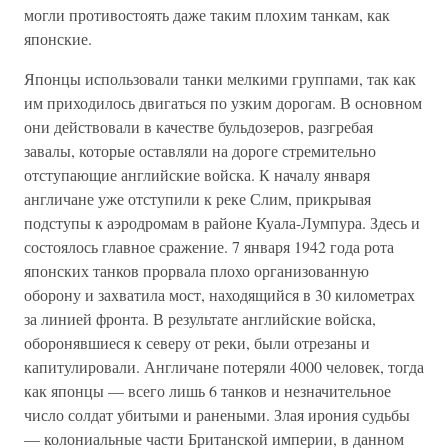
могли противостоять даже таким плохим танкам, как
японские.
Японцы использовали танки мелкими группами, так как
им приходилось двигаться по узким дорогам. В основном
они действовали в качестве бульдозеров, разгребая
завалы, которые оставляли на дороге стремительно
отступающие английские войска. К началу января
англичане уже отступили к реке Слим, прикрывая
подступы к аэродромам в районе Куала-Лумпура. Здесь и
состоялось главное сражение. 7 января 1942 года рота
японских танков прорвала плохо организованную
оборону и захватила мост, находящийся в 30 километрах
за линией фронта. В результате английские войска,
оборонявшиеся к северу от реки, были отрезаны и
капитулировали. Англичане потеряли 4000 человек, тогда
как японцы — всего лишь 6 танков и незначительное
число солдат убитыми и ранеными. Злая ирония судьбы
— колониальные части Британской империи, в данном