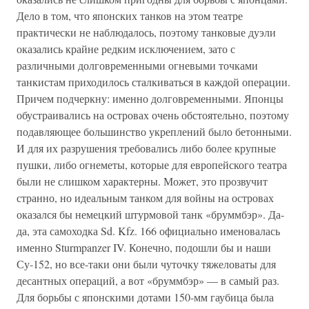
Дело в том, что японских танков на этом театре
практически не наблюдалось, поэтому танковые дуэли
оказались крайне редким исключением, зато с
различными долговременными огневыми точками
танкистам приходилось сталкиваться в каждой операции.
Причем подчеркну: именно долговременными. Японцы
обустраивались на островах очень обстоятельно, поэтому
подавляющее большинство укреплений было бетонными.
И для их разрушения требовались либо более крупные
пушки, либо огнеметы, которые для европейского театра
были не слишком характерны. Может, это прозвучит
странно, но идеальным танком для войны на островах
оказался бы немецкий штурмовой танк «бруммбэр». Да-
да, эта самоходка Sd. Kfz. 166 официально именовалась
именно Sturmpanzer IV. Конечно, подошли бы и наши
Су-152, но все-таки они были чуточку тяжеловаты для
десантных операций, а вот «бруммбэр» — в самый раз.
Для борьбы с японскими дотами 150-мм гаубица была