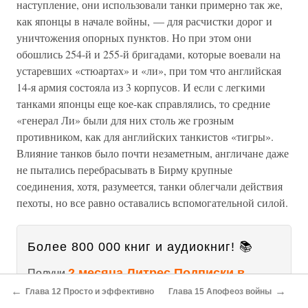
наступление, они использовали танки примерно так же,
как японцы в начале войны, — для расчистки дорог и
уничтожения опорных пунктов. Но при этом они
обошлись 254-й и 255-й бригадами, которые воевали на
устаревших «стюартах» и «ли», при том что английская
14-я армия состояла из 3 корпусов. И если с легкими
танками японцы еще кое-как справлялись, то средние
«генерал Ли» были для них столь же грозным
противником, как для английских танкистов «тигры».
Влияние танков было почти незаметным, англичане даже
не пытались перебрасывать в Бирму крупные
соединения, хотя, разумеется, танки облегчали действия
пехоты, но все равно оставались вспомогательной силой.
Более 800 000 книг и аудиокниг! 📚
2 месяца Литрес Подписки в
Получи
подарок
и наслаждайся неограниченным
←
→
Глава 12 Просто и эффективно
Глава 15 Апофеоз войны
чтением