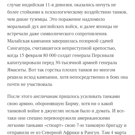
случае индийская 11-я дивизия, оказались ничуть не
более стойкими к психологическому воздействию танков,
чем дикие туземцы. Это поражение надломило
моральный дух английских войск, и далее японцы не
встречали даже символического сопротивления.
Малайская кампания завершилась позорной сдачей
Сингапура, считавшегося неприступной крепостью,
когда 15 февраля 80 000 солдат генерала Персиваля
капитулировали перед 30-тысячной армией генерала
Ямаситы. Вот так горстка плохих танков во многом
решила исход кампании, хотя непосредственно в боях она
почти не участвовала.
После этого англичанам пришлось усиливать танками
свою армию, оборонявшую Бирму, хотя ни о какой
танковой войне в джунглях нельзя было и думать. И все-
таки они спешно перевооружили американскими
легкими танками «стюарт» свою 7-ю танковую бригаду и
отправили ее из Северной Африки в Рангун. Там 4 марта