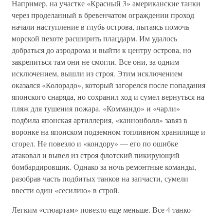
Например, на участке «Красный 3» американские танки
через проделанный в бревенчатом ограждении проход
начали наступление в глубь острова, пытаясь помочь
морской пехоте расширить плацдарм. Им удалось
добраться до аэродрома и выйти к центру острова, но
закрепиться там они не смогли. Все они, за одним
исключением, вышли из строя. Этим исключением
оказался «Колорадо», который загорелся после попадания
японского снаряда, но сохранил ход и сумел вернуться на
пляж для тушения пожара. «Коммандо» и «чарли»
подбила японская артиллерия, «каннонболл» завяз в
воронке на японском подземном топливном хранилище и
сгорел. Не повезло и «кондору» — его по ошибке
атаковал и вывел из строя флотский пикирующий
бомбардировщик. Однако за ночь ремонтные команды,
разобрав часть подбитых танков на запчасти, сумели
ввести один «сесилию» в строй.
Легким «стюартам» повезло еще меньше. Все 4 танко-