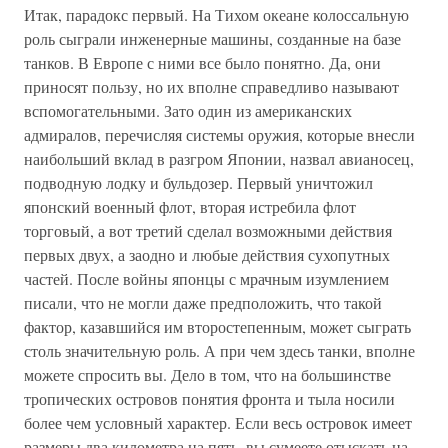
Итак, парадокс первый. На Тихом океане колоссальную
роль сыграли инженерные машины, созданные на базе
танков. В Европе с ними все было понятно. Да, они
приносят пользу, но их вполне справедливо называют
вспомогательными. Зато один из американских
адмиралов, перечисляя системы оружия, которые внесли
наибольший вклад в разгром Японии, назвал авианосец,
подводную лодку и бульдозер. Первый уничтожил
японский военный флот, вторая истребила флот
торговый, а вот третий сделал возможными действия
первых двух, а заодно и любые действия сухопутных
частей. После войны японцы с мрачным изумлением
писали, что не могли даже предположить, что такой
фактор, казавшийся им второстепенным, может сыграть
столь значительную роль. А при чем здесь танки, вполне
можете спросить вы. Дело в том, что на большинстве
тропических островов понятия фронта и тыла носили
более чем условный характер. Если весь островок имеет
размеры два километра на пять, вы сумеете отыскать на