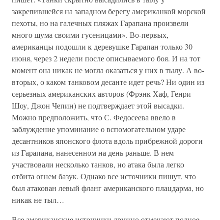
закрепившейся на западном берегу американкой морской
пехоты, но на галечных пляжах Гарапана произвели
много шума своими гусеницами». Во-первых,
американцы подошли к деревушке Гарапан только 30
июня, через 2 недели после описываемого боя. И на тот
момент она никак не могла оказаться у них в тылу. А во-
вторых, о каком танковом десанте идет речь? Ни один из
серьезных американских авторов (Фрэнк Хаф, Генри
Шоу, Джон Чепин) не подтверждает этой высадки.
Можно предположить, что С. Федосеева ввело в
заблуждение упоминание о вспомогательном ударе
десантников японского флота вдоль прибрежной дороги
из Гарапана, нанесенном на день раньше. В нем
участвовали несколько танков, но атака была легко
отбита огнем базук. Однако все источники пишут, что
был атакован левый фланг американского плацдарма, но
никак не тыл…
Все американские источники дружно отмечают полное