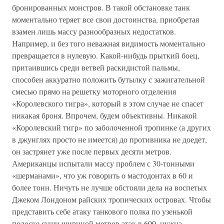
бронированных монстров. В такой обстановке танк
моментально теряет все свои достоинства, приобретая
взамен лишь массу разнообразных недостатков.
Например, и без того неважная видимость моментально
превращается в нулевую. Какой-нибудь прыткий боец,
притаившись среди ветвей раскидистой пальмы,
способен аккуратно положить бутылку с зажигательной
смесью прямо на решетку моторного отделения
«Королевского тигра», который в этом случае не спасет
никакая броня. Впрочем, будем объективны. Никакой
«Королевский тигр» по заболоченной тропинке (а других
в джунглях просто не имеется) до противника не доедет,
он застрянет уже после первых десяти метров.
Американцы испытали массу проблем с 30-тонными
«шерманами», что уж говорить о мастодонтах в 60 и
более тонн. Ничуть не лучше обстояли дела на воспетых
Джеком Лондоном райских тропических островах. Чтобы
представить себе атаку танкового полка по узенькой
полоске суши шириной метров этак в 600, нужна