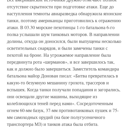
отсутствие скрытности при подготовке атаки. Еще до
наступления темноты авиаразведка обнаружила японские
танки, поэтому американцы приготовились к отражению
атаки. В 03.30 морские пехотинцы 1-го батальона 6-го
полка услышали шум танковых моторов. В направлении
долины, откуда он доносился, были выпущены несколько
осветительных снарядов, и были замечены танки с
пехотой на броне. На угрожаемое направление была
передвинута рота «шерманов», и все завершилось так,
как и должно было завершиться. Заместитель командира
батальона майор Донован писал: «Битва превратилась в
какую-то безумную мешанину грохота, трассеров и
вспышек. Когда танки получали попадания и загорались,
они освещали другие машины, выходящие из
колеблющихся теней перед нами». Сосредоточенным
огнем 60-мм базук, 37-мм противотанковых пушек и 75-
мм самоходных орудий (на базе полугусеничного
транспортера МЗ) и танков атака была отбита.