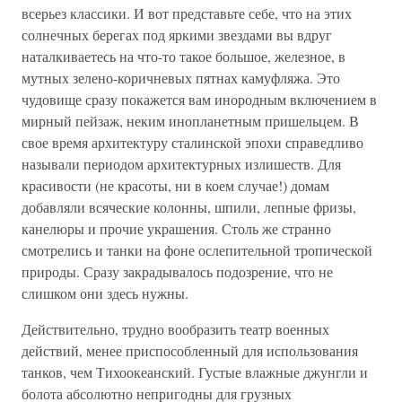
всерьез классики. И вот представьте себе, что на этих
солнечных берегах под яркими звездами вы вдруг
наталкиваетесь на что-то такое большое, железное, в
мутных зелено-коричневых пятнах камуфляжа. Это
чудовище сразу покажется вам инородным включением в
мирный пейзаж, неким инопланетным пришельцем. В
свое время архитектуру сталинской эпохи справедливо
называли периодом архитектурных излишеств. Для
красивости (не красоты, ни в коем случае!) домам
добавляли всяческие колонны, шпили, лепные фризы,
канелюры и прочие украшения. Столь же странно
смотрелись и танки на фоне ослепительной тропической
природы. Сразу закрадывалось подозрение, что не
слишком они здесь нужны.
Действительно, трудно вообразить театр военных
действий, менее приспособленный для использования
танков, чем Тихоокеанский. Густые влажные джунгли и
болота абсолютно непригодны для грузных