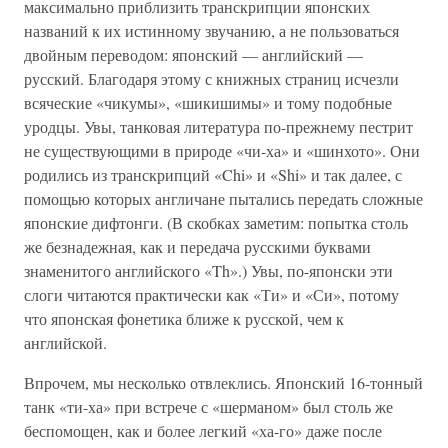
максимально приблизить транскрипции японских
названий к их истинному звучанию, а не пользоваться
двойным переводом: японский — английский —
русский. Благодаря этому с книжных страниц исчезли
всяческие «чикумы», «шикишимы» и тому подобные
уродцы. Увы, танковая литература по-прежнему пестрит
не существующими в природе «чи-ха» и «шинхото». Они
родились из транскрипций «Chi» и «Shi» и так далее, с
помощью которых англичане пытались передать сложные
японские дифтонги. (В скобках заметим: попытка столь
же безнадежная, как и передача русскими буквами
знаменитого английского «Th».) Увы, по-японски эти
слоги читаются практически как «Ти» и «Си», потому
что японская фонетика ближе к русской, чем к
английской.
Впрочем, мы несколько отвлеклись. Японский 16-тонный
танк «ти-ха» при встрече с «шерманом» был столь же
беспомощен, как и более легкий «ха-го» даже после