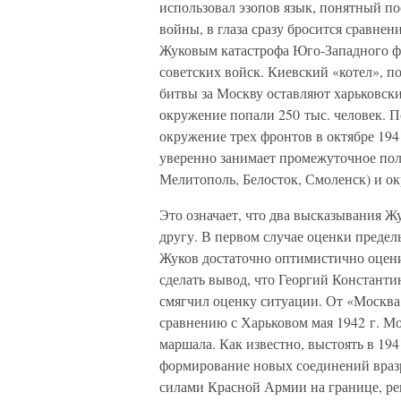
использовал эзопов язык, понятный п
войны, в глаза сразу бросится сравнен
Жуковым катастрофа Юго-Западного ф
советских войск. Киевский «котел», п
битвы за Москву оставляют харьковский
окружение попали 250 тыс. человек. 
окружение трех фронтов в октябре 194
уверенно занимает промежуточное пол
Мелитополь, Белосток, Смоленск) и о
Это означает, что два высказывания Ж
другу. В первом случае оценки преде
Жуков достаточно оптимистично оцени
сделать вывод, что Георгий Константи
смягчил оценку ситуации. От «Москва
сравнению с Харьковом мая 1942 г. М
маршала. Как известно, выстоять в 19
формирование новых соединений вразр
силами Красной Армии на границе, ре