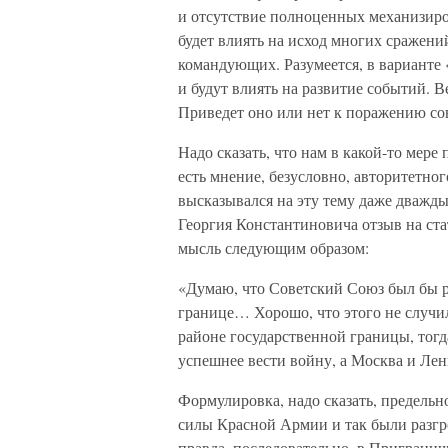
и отсутствие полноценных механизиро
будет влиять на исход многих сражен
командующих. Разумеется, в варианте 
и будут влиять на развитие событий. В
Приведет оно или нет к поражению со
Надо сказать, что нам в какой-то мере
есть мнение, безусловно, авторитетно
высказывался на эту тему даже дважд
Георгия Константиновича отзыв на ст
мысль следующим образом:
«Думаю, что Советский Союз был бы ра
границе… Хорошо, что этого не случил
районе государственной границы, тог
успешнее вести войну, а Москва и Лен
Формулировка, надо сказать, предельно
силы Красной Армии и так были разгр
правда, последовательно, в Приграни