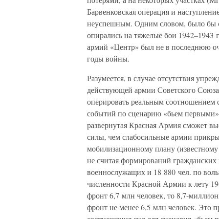
Барвенковская операция и наступление
неуспешным. Одним словом, было бы с
опирались на тяжелые бои 1942–1943 г
армий «Центр» был не в последнюю оч
годы войны.
Разумеется, в случае отсутствия упре
действующей армии Советского Союза 
оперировать реальным соотношением с
событий по сценарию «бьем первыми»
развернутая Красная Армия сможет вы
силы, чем слабосильные армии прикры
мобилизационному плану (известному
не считая формирований гражданских н
военнослужащих и 18 880 чел. по воль
численности Красной Армии к лету 194
фронт 6,7 млн человек, то 8,7-миллио
фронт не менее 6,5 млн человек. Это 
соотношения сил для сценария «бьем пе