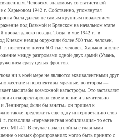
освященным. Человеку, знакомому со статистикой
ие с Харьковом 1942 г. Собственно, упомянутая
ронта была далеко не самым крупным поражением
оражение под Вязьмой и Брянском на начальном этапе
 провал далеко позади. Тогда, в мае 1942 г., в
Под Киевом немцы окружили более 500 тыс. человек,
1 г. поглотило почти 600 тыс. человек. Харьков вполне
ожение между разгромами одной-двух армий (Умань,
кружением сразу целых фронтов.
укова ни в коей мере не являются эквивалентными друг
льно жесткие и перспективы мрачные, во втором —
вает масштабы возможной катастрофы. Это заставляет
нович откорректировал свое мнение и значительно
 и Ленинград были бы заняты» он пришел к
ожно также предложить еще одну интерпретацию слов
41 г. позволила «перманентная мобилизация» то есть
ез с МП-41. В случае начала войны с главными
шение о новых формированиях могло быть принято с