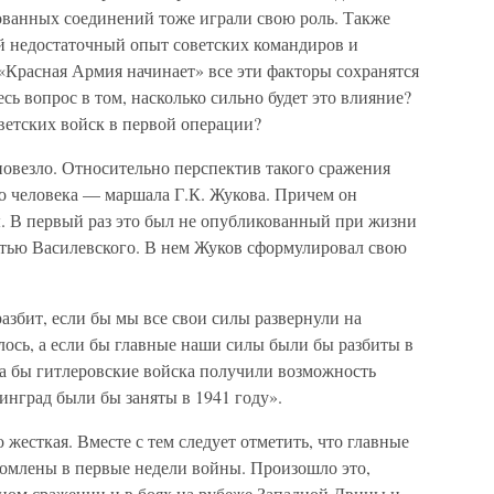
ванных соединений тоже играли свою роль. Также
ий недостаточный опыт советских командиров и
«Красная Армия начинает» все эти факторы сохранятся
есь вопрос в том, насколько сильно будет это влияние?
ветских войск в первой операции?
 повезло. Относительно перспектив такого сражения
го человека — маршала Г.К. Жукова. Причем он
ы. В первый раз это был не опубликованный при жизни
атью Василевского. В нем Жуков сформулировал свою
збит, если бы мы все свои силы развернули на
ось, а если бы главные наши силы были бы разбиты в
да бы гитлеровские войска получили возможность
инград были бы заняты в 1941 году».
 жесткая. Вместе с тем следует отметить, что главные
омлены в первые недели войны. Произошло это,
чном сражении и в боях на рубеже Западной Двины и