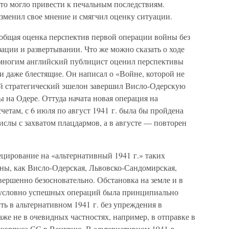
 Это могло привести к печальным последствиям.
изменил свое мнение и смягчил оценку ситуации.
я общая оценка перспектив первой операции войны без
ции и развертывании. Что же можно сказать о ходе
многим английский публицист оценил перспективы
и даже блестящие. Он написал о «Войне, которой не
рой стратегический эшелон завершил Висло-Одерскую
 на Одере. Оттуда начата новая операция на
счетам, с 6 июля по август 1941 г. была бы пройдена
ислы с захватом плацдармов, а в августе — повторен
ецирование на «альтернативный 1941 г.» таких
ны, как Висло-Одерская, Львовско-Сандомирская,
ершенно безосновательно. Обстановка на земле и в
езусловно успешных операций была принципиально
уть в альтернативном 1941 г. без упреждения в
же не в очевидных частностях, например, в отправке в
о корпуса СС в Венгрию. В альтернативном 1941 г.