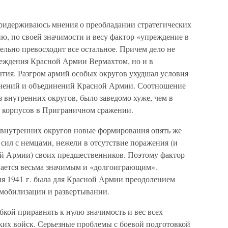
 придерживаюсь мнения о преобладании стратегических
ю, по своей значимости и весу фактор «упреждение в
льно превосходит все остальное. Причем дело не
реждения Красной Армии Вермахтом, но и в
ытия. Разгром армий особых округов ухудшал условия
динений и объединений Красной Армии. Соотношение
з внутренних округов, было заведомо хуже, чем в
и корпусов в Приграничном сражении.
 внутренних округов новые формирования опять же
сил с немцами, нежели в отсутствие поражения (и
ой Армии) своих предшественников. Поэтому фактор
вается весьма значимым и «долгоиграющим».
ия 1941 г. была для Красной Армии преодолением
мобилизации и развертывании.
кой приравнять к нулю значимость и вес всех
ких войск. Серьезные проблемы с боевой подготовкой