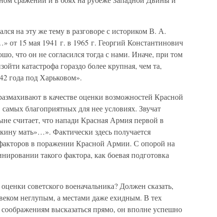
ался на эту же тему в разговоре с историком В. А.
от 15 мая 1941 г. в 1965 г. Георгий Константинович
ошо, что он не согласился тогда с нами. Иначе, при том
ойти катастрофа гораздо более крупная, чем та,
942 года под Харьковом».
азмахивают в качестве оценки возможностей Красной
 самых благоприятных для нее условиях. Звучат
ныне считает, что напади Красная Армия первой в
зькину мать»…». Фактически здесь получается
факторов в поражении Красной Армии. С опорой на
инировании такого фактора, как боевая подготовка
оценки советского военачальника? Должен сказать,
веком неглупым, а местами даже ехидным. В тех
м соображениям высказаться прямо, он вполне успешно