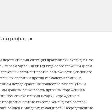
атастрофа…»
и перспективами ситуация практически очевидная, то
 «первом ударе» является куда более сложным делом.
но серьезный аргумент против возможности успешного
тельных операций против германской армии. В
можном исходе сражения полностью развернутой и
, мы должны ранжировать причины поражений в
 длинном списке причин неудач? Упреждение в
 профессиональные качества командного состава?
ыучка бойцов и младших командиров? Посредственные