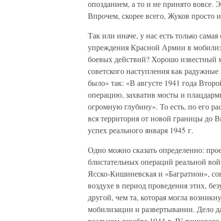
опозданием, а то и не принято вовсе.
Впрочем, скорее всего, Жуков просто 
Так или иначе, у нас есть только сама
упреждения Красной Армии в мобилиза
боевых действий? Хорошо известный 
советского наступления как радужные 
было» так: «В августе 1941 года Вто
операцию, захватив мосты и плацдармы
огромную глубину». То есть, по его ра
вся территория от новой границы до В
успех реального января 1945 г.
Одно можно сказать определенно: про
блистательных операций реальной вой
Ясско-Кишиневская и «Багратион», сов
воздухе в период проведения этих, б
другой, чем та, которая могла возникн
мобилизации и развертывании. Дело да
реальном декабре 1944 г. IV танковог