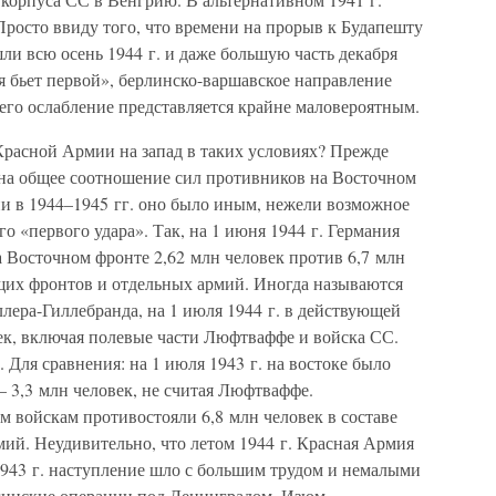
 Просто ввиду того, что времени на прорыв к Будапешту
шли всю осень 1944 г. и даже большую часть декабря
я бьет первой», берлинско-варшавское направление
 его ослабление представляется крайне маловероятным.
расной Армии на запад в таких условиях? Прежде
 на общее соотношение сил противников на Восточном
и в 1944–1945 гг. оно было иным, нежели возможное
о «первого удара». Так, на 1 июня 1944 г. Германия
 Восточном фронте 2,62 млн человек против 6,7 млн
ющих фронтов и отдельных армий. Иногда называются
ра-Гиллебранда, на 1 июля 1944 г. в действующей
ек, включая полевые части Люфтваффе и войска СС.
 Для сравнения: на 1 июля 1943 г. на востоке было
— 3,3 млн человек, не считая Люфтваффе.
м войскам противостояли 6,8 млн человек в составе
ий. Неудивительно, что летом 1944 г. Красная Армия
1943 г. наступление шло с большим трудом и немалыми
Мгинские операции под Ленинградом, Изюм-