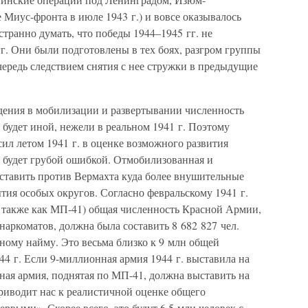
 Миус-фронта в июле 1943 г.) и вовсе оказывалось
транно думать, что победы 1944–1945 гг. не
г. Они были подготовлены в тех боях, разгром группы
ередь следствием снятия с нее стружки в предыдущие
ждения в мобилизации и развертывании численность
будет иной, нежели в реальном 1941 г. Поэтому
ил летом 1941 г. в оценке возможного развития
 будет грубой ошибкой. Отмобилизованная и
ставить против Вермахта куда более внушительные
тия особых округов. Согласно февральскому 1941 г.
 также как МП-41) общая численность Красной Армии,
аркоматов, должна была составить 8 682 827 чел.
ному найму. Это весьма близко к 9 млн общей
4 г. Если 9-миллионная армия 1944 г. выставила на
нная армия, поднятая по МП-41, должна выставить на
приводит нас к реалистичной оценке общего
рвыми». Скорее всего, это будут 6,5 млн человек с