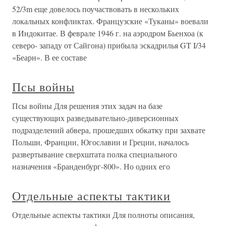
52/3m еще довелось поучаствовать в нескольких
локальных конфликтах. Французские «Туканы» воевали
в Индокитае. В феврале 1946 г. на аэродром Бьенхоа (к
северо- западу от Сайгона) прибыла эскадрилья GT I/34
«Беарн». В ее составе
Псы войны
Псы войны Для решения этих задач на базе
существующих разведывательно-диверсионных
подразделений абвера, прошедших обкатку при захвате
Польши, Франции, Югославии и Греции, началось
развертывание сверхштата полка специального
назначения «Бранденбург-800». Но одних его
Отдельные аспекты тактики
Отдельные аспекты тактики Для полноты описания,