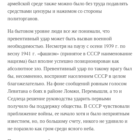
армейской среде также можно было без труда подавлять
средствами цензуры и нажимом со стороны
политорганов.
На бытовом уровне люди все же понимали, что
превентивный удар может быть вызван военной
необходимостью. Несмотря на паузу с осени 1939 г. по
весну 1941 г. «фашизм» (принятое в СССР наименование
нацизма) был вполне успешно позиционирован как
абсолютное зло. Превентивный удар по такому врагу был
бы, несомненно, воспринят населением СССР в целом
благожелательно. На фоне сообщений ровным голосом
Левитана о боях в районе Ломжи, Перемышля, а то и
Седлеца решение руководства ударить первыми
получило бы поддержку общества. В СССР чувствовали
приближение войны, ее начало хотя и было неприятным
известием, но, по большому счету, никого не удивило и
не поразило как гром среди ясного неба.