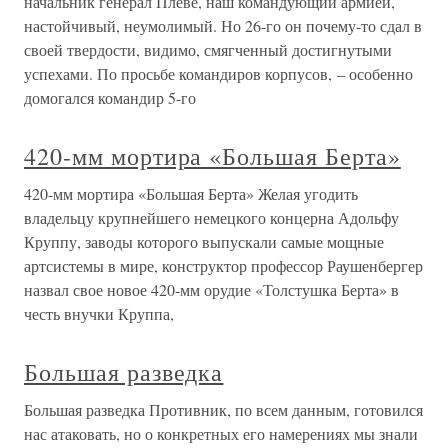
начальник генерал Плеве, наш командующий армией,
настойчивый, неумолимый. Но 26-го он почему-то сдал в
своей твердости, видимо, смягченный достигнутыми
успехами. По просьбе командиров корпусов, – особенно
домогался командир 5-го
420-мм мортира «Большая Берта»
420-мм мортира «Большая Берта» Желая угодить
владельцу крупнейшего немецкого концерна Адольфу
Круппу, заводы которого выпускали самые мощные
артсистемы в мире, конструктор профессор Раушенбергер
назвал свое новое 420-мм орудие «Толстушка Берта» в
честь внучки Круппа,
Большая разведка
Большая разведка Противник, по всем данным, готовился
нас атаковать, но о конкретных его намерениях мы знали