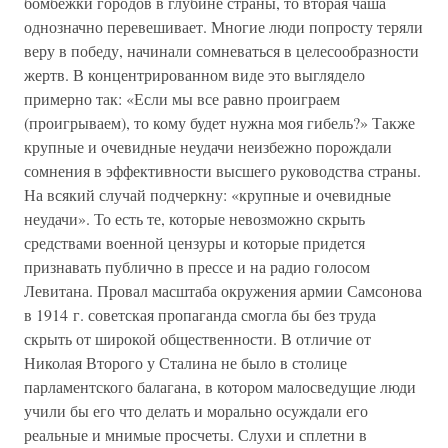
бомбежки городов в глубине страны, то вторая чаша
однозначно перевешивает. Многие люди попросту теряли
веру в победу, начинали сомневаться в целесообразности
жертв. В концентрированном виде это выглядело
примерно так: «Если мы все равно проиграем
(проигрываем), то кому будет нужна моя гибель?» Также
крупные и очевидные неудачи неизбежно порождали
сомнения в эффективности высшего руководства страны.
На всякий случай подчеркну: «крупные и очевидные
неудачи». То есть те, которые невозможно скрыть
средствами военной цензуры и которые придется
признавать публично в прессе и на радио голосом
Левитана. Провал масштаба окружения армии Самсонова
в 1914 г. советская пропаганда смогла бы без труда
скрыть от широкой общественности. В отличие от
Николая Второго у Сталина не было в столице
парламентского балагана, в котором малосведущие люди
учили бы его что делать и морально осуждали его
реальные и мнимые просчеты. Слухи и сплетни в