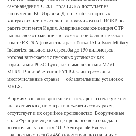
самонаведения. С 2011 года LORA поступает на
вооружение ВС Израиля. Данных об экспортных
контрактах нет, но основным заказчиком на НИОКР по
ракете считается Индия. Американская концепция ОТР
нашла свое отражение в высокоточной баллистической
ракете EXTRA (совместная разработка IAI и Israel Military
Industries) дальностью стрельбы до 150 километров,
которая запускается с пусковых установок как
израильской РСЗО Lynx, так и американской М270
MLRS. В приобретении EXTRA заинтересованы
многочисленные страны — обладательницы установок
MRLS.
В армиях западноевропейских государств сейчас уже нет
ни тактических, ни оперативно-тактических ракет,
отсутствует и их серийное производство. Вооруженные
силы Франции еще в конце прошлого века обладали
значительным запасом ОТР Aerospatiale Hades с
дальностью стрельбы 480 километров, но сняли их с