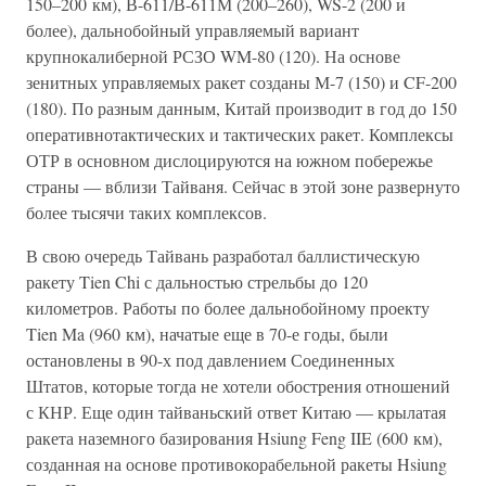
150–200 км), В-611/В-611М (200–260), WS-2 (200 и
более), дальнобойный управляемый вариант
крупнокалиберной РСЗО WM-80 (120). На основе
зенитных управляемых ракет созданы М-7 (150) и CF-200
(180). По разным данным, Китай производит в год до 150
оперативнотактических и тактических ракет. Комплексы
ОТР в основном дислоцируются на южном побережье
страны — вблизи Тайваня. Сейчас в этой зоне развернуто
более тысячи таких комплексов.
В свою очередь Тайвань разработал баллистическую
ракету Tien Chi с дальностью стрельбы до 120
километров. Работы по более дальнобойному проекту
Tien Ma (960 км), начатые еще в 70-е годы, были
остановлены в 90-х под давлением Соединенных
Штатов, которые тогда не хотели обострения отношений
с КНР. Еще один тайваньский ответ Китаю — крылатая
ракета наземного базирования Hsiung Feng IIE (600 км),
созданная на основе противокорабельной ракеты Hsiung