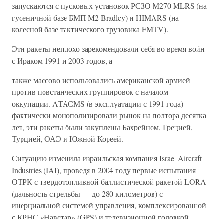
запускаются с пусковых установок РСЗО М270 MLRS (на
гусеничной базе БМП М2 Bradley) и HIMARS (на
колесной базе тактического грузовика FMTV).
Эти ракеты неплохо зарекомендовали себя во время войн
с Ираком 1991 и 2003 годов, а
также массово использовались американской армией
против повстанческих группировок с началом
оккупации. AТАСМS (в эксплуатации с 1991 года)
фактически монополизировали рынок на полтора десятка
лет, эти ракеты были закуплены Бахрейном, Грецией,
Турцией, ОАЭ и Южной Кореей.
Ситуацию изменила израильская компания Israel Aircraft
Industries (IAI), проведя в 2004 году первые испытания
ОТРК с твердотопливной баллистической ракетой LORA
(дальность стрельбы — до 280 километров) с
инерциальной системой управления, комплексированной
с КРНС «Навстар» (GPS) и телевизионной головкой