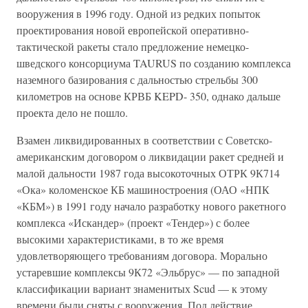
вооружения в 1996 году. Одной из редких попыток
проектирования новой европейской оперативно-
тактической ракеты стало предложение немецко-
шведского консорциума TAURUS по созданию комплекса
наземного базирования с дальностью стрельбы 300
километров на основе КРВБ KEPD- 350, однако дальше
проекта дело не пошло.
Взамен ликвидированных в соответствии с Советско-
американским договором о ликвидации ракет средней и
малой дальности 1987 года высокоточных ОТРК 9К714
«Ока» коломенское КБ машиностроения (ОАО «НПК
«КБМ») в 1991 году начало разработку нового ракетного
комплекса «Искандер» (проект «Тендер») с более
высокими характеристиками, в то же время
удовлетворяющего требованиям договора. Морально
устаревшие комплексы 9К72 «Эльбрус» — по западной
классификации вариант знаменитых Scud — к этому
времени были сняты с вооружения. Под действие