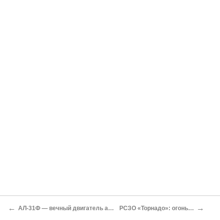
←
→
АЛ-31Ф — вечный двигатель авиапрома России
РСЗО «Торнадо»: огонь по площадям