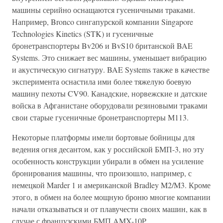
машины серийно оснащаются гусеничными траками.
Например, Bronco сингапурской компании Singapore
Technologies Kinetics (STK) и гусеничные
бронетранспортеры Bv206 и BvS10 британской BAE
Systems. Это снижает вес машины, уменьшает вибрацию
и акустическую сигнатуру. BAE Systems также в качестве
эксперимента оснастила ими более тяжелую боевую
машину пехоты CV90. Канадские, норвежские и датские
войска в Афганистане оборудовали резиновыми траками
свои старые гусеничные бронетранспортеры М113.
Некоторые платформы имели бортовые бойницы для
ведения огня десантом, как у российской БМП-3, но эту
особенность конструкции убирали в обмен на усиление
бронирования машины, что произошло, например, с
немецкой Marder 1 и американской Bradley M2/M3. Кроме
этого, в обмен на более мощную броню многие компании
начали отказываться и от плавучести своих машин, как в
случае с французскими БМП AMX-10P.