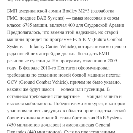
БМП американской армии Bradley M2^3 (разработка
FМС, позднее BAE Systems) — самая массовая в своем
классе: 6785 машин, включая 400 для Саудовской Аравии.
Предполагалось, что замена этой надежной, но старой
машины пройдет по программе FCS-ICV (Future Combat
Systems — Infantry Carrier Vehicle), которая помимо целого
ряда новейших апгрейдов должна была дать БМП
резиновые гусеницы. Но программу отменили в 2009
году. В феврале 2010-го Пентагон сформулировал
требования по созданию новой боевой машины пехоты
GCV (Ground Combat Vehicle), причем не было указано,
каковы же будут шасси — колеса или гусеницы. В
остальном требования стандартные — мощная защита и
высокая мобильность. Победителями конкурса, в котором
участвовали пять ведущих в области производства легкой
бронетехники компаний, стали британская BAE Systems
(450 миллионов долларов) и американская General
Dynamics (440 миллионов). Судя по представленным