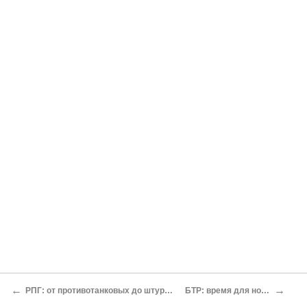
←
→
РПГ: от противотанковых до штурмовых комплексов
БТР: время для новых машин