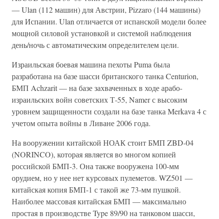
— Ulan (112 машин) для Австрии, Pizzaro (144 машины)
для Испании. Ulan отличается от испанской модели более
мощной силовой установкой и системой наблюдения
день/ночь с автоматическим определителем цели.
Израильская боевая машина пехоты Puma была
разработана на базе шасси британского танка Centurion,
БМП Achzarit — на базе захваченных в ходе арабо-
израильских войн советских Т-55, Namer с высоким
уровнем защищенности создали на базе танка Merkava 4 с
учетом опыта войны в Ливане 2006 года.
На вооружении китайской НОАК стоит БМП ZBD-04
(NORINCO), которая является во многом копией
российской БМП-3. Она также вооружена 100-мм
орудием, но у нее нет курсовых пулеметов. WZ501 —
китайская копия БМП-1 с такой же 73-мм пушкой.
Наиболее массовая китайская БМП — максимально
простая в производстве Type 89/90 на танковом шасси,