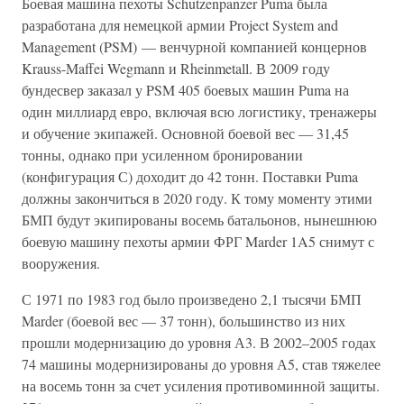
Боевая машина пехоты Schutzenpanzer Puma была
разработана для немецкой армии Project System and
Management (PSM) — венчурной компанией концернов
Krauss-Maffei Wegmann и Rheinmetall. В 2009 году
бундесвер заказал у PSM 405 боевых машин Puma на
один миллиард евро, включая всю логистику, тренажеры
и обучение экипажей. Основной боевой вес — 31,45
тонны, однако при усиленном бронировании
(конфигурация С) доходит до 42 тонн. Поставки Puma
должны закончиться в 2020 году. К тому моменту этими
БМП будут экипированы восемь батальонов, нынешнюю
боевую машину пехоты армии ФРГ Marder 1A5 снимут с
вооружения.
С 1971 по 1983 год было произведено 2,1 тысячи БМП
Marder (боевой вес — 37 тонн), большинство из них
прошли модернизацию до уровня А3. В 2002–2005 годах
74 машины модернизированы до уровня А5, став тяжелее
на восемь тонн за счет усиления противоминной защиты.