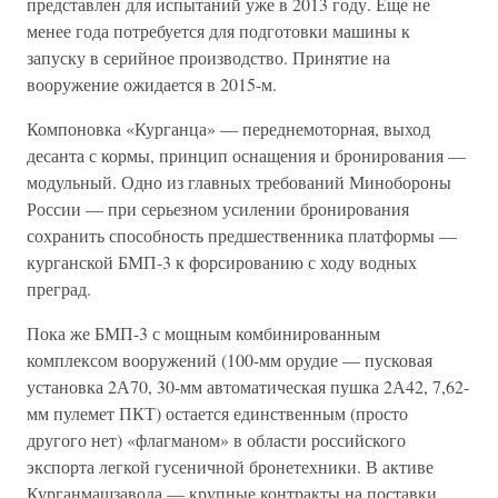
представлен для испытаний уже в 2013 году. Еще не
менее года потребуется для подготовки машины к
запуску в серийное производство. Принятие на
вооружение ожидается в 2015-м.
Компоновка «Курганца» — переднемоторная, выход
десанта с кормы, принцип оснащения и бронирования —
модульный. Одно из главных требований Минобороны
России — при серьезном усилении бронирования
сохранить способность предшественника платформы —
курганской БМП-3 к форсированию с ходу водных
преград.
Пока же БМП-3 с мощным комбинированным
комплексом вооружений (100-мм орудие — пусковая
установка 2А70, 30-мм автоматическая пушка 2А42, 7,62-
мм пулемет ПКТ) остается единственным (просто
другого нет) «флагманом» в области российского
экспорта легкой гусеничной бронетехники. В активе
Курганмашзавода — крупные контракты на поставки