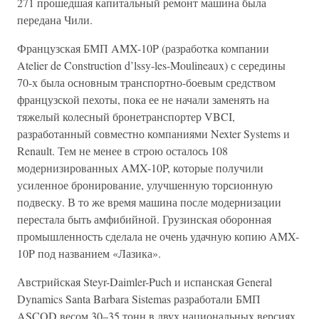
271 прошедшая капитальный ремонт машина была
передана Чили.
Французская БМП AMX-10P (разработка компании
Atelier de Construction d’lssy-les-Moulineaux) с середины
70-х была основным транспортно-боевым средством
французской пехоты, пока ее не начали заменять на
тяжелый колесный бронетранспортер VBCI,
разработанный совместно компаниями Nexter Systems и
Renault. Тем не менее в строю осталось 108
модернизированных AMX-10P, которые получили
усиленное бронирование, улучшенную торсионную
подвеску. В то же время машина после модернизации
перестала быть амфибийной. Грузинская оборонная
промышленность сделала не очень удачную копию AMX-
10P под названием «Лазика».
Австрийская Steyr-Daimler-Puch и испанская General
Dynamics Santa Barbara Sistemas разработали БМП
ASCOD весом 30–35 тонн в двух национальных версиях