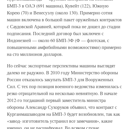
БМП-3 в ОАЭ (691 машина), Кувейт (122), Южную
Корею (70) и Венесуэлу (около 130). Примерно сотня
машин включена в большой пакет оружейных контрактов
с Саудовской Аравией, который пока не дошел до стадии
подписания. Последний договор был заключен с
Индонезией — около 60 БМП-3Ф (Ф — флотская, с
повышенными амфибийными возможностями) примерно
на сто миллионов долларов.
Но сейчас экспортные перспективы машины выглядят
далеко не радужно. В 2010 году Министерство обороны
России отказалось закупать БМП-3 для Вооруженных
Сил. С тех пор позиция военного ведомства изменилась с
резко отрицательной на несколько невнятную. В начале
2012-го тогдашний первый заместитель министра
обороны Александр Сухоруков объявил, что контракт с
Курганмашзаводом на БМП-3 будет возобновлен, так как
«завод- изготовитель устранил все замечания», какие
именно, он не расшифровал. Во всяком случае