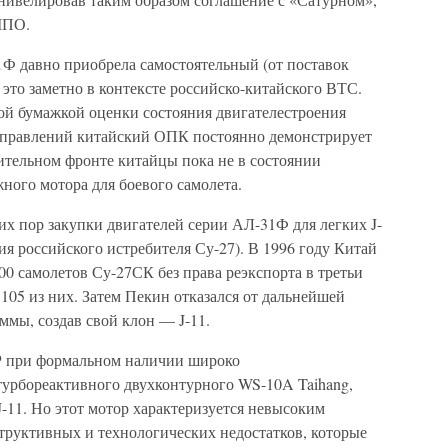
МПО.
Ф давно приобрела самостоятельный (от поставок
 это заметно в контексте российско-китайского ВТС.
й бумажкой оценки состояния двигателестроения
аправлений китайский ОПК постоянно демонстрирует
оительном фронте китайцы пока не в состоянии
ного мотора для боевого самолета.
х пор закупки двигателей серии АЛ-31Ф для легких J-
пия российского истребителя Су-27). В 1996 году Китай
0 самолетов Су-27СК без права реэкспорта в третьи
 105 из них. Затем Пекин отказался от дальнейшей
мы, создав свой клон — J-11.
Р при формальном наличии широко
турбореактивного двухконтурного WS-10A Taihang,
J-11. Но этот мотор характеризуется невысоким
труктивных и технологических недостатков, которые