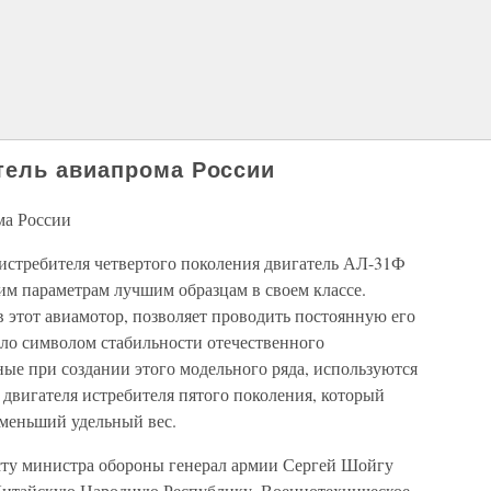
тель авиапрома России
ма России
 истребителя четвертого поколения двигатель АЛ-31Ф
ким параметрам лучшим образцам в своем классе.
 этот авиамотор, позволяет проводить постоянную его
ло символом стабильности отечественного
ые при создании этого модельного ряда, используются
двигателя истребителя пятого поколения, который
 меньший удельный вес.
сту министра обороны генерал армии Сергей Шойгу
Китайскую Народную Республику. Военнотехническое