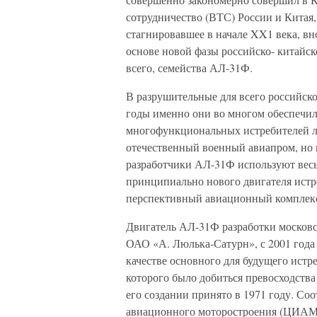
сотрудничество (ВТС) России и Китая,
стагнировавшее в начале XX1 века, вн
основе новой фазы российско- китайс
всего, семейства АЛ-31Ф.
В разрушительные для всего российск
годы именно они во многом обеспечил
многофункциональных истребителей ли
отечественный военный авиапром, но 
разработчики АЛ-31Ф используют весь
принципиально нового двигателя ист
перспективный авиационный комплекс
Двигатель АЛ-31Ф разработки московс
ОАО «А. Люлька-Сатурн», с 2001 года
качестве основного для будущего истре
которого было добиться превосходств
его создании принято в 1971 году. С
авиационного моторостроения (ЦИАМ) 