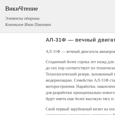
ВикиЧтение
Элементы обороны
Коновалов Иван Павлович
АЛ-31Ф — вечный двига
АЛ-31Ф — вечный двигатель авиапро
Созданный более сорока лет назад для
до сих пор соответствует по техничес
Технологический резерв, заложенный в
модернизацию. Семейство АЛ-31Ф ста
моторостроения. Наработки, накопленн
для разработки принципиально нового 
будет иметь еще более высокую тягу и
Свой первый зарубежный визит на по
совершенно закономерно совершил в 