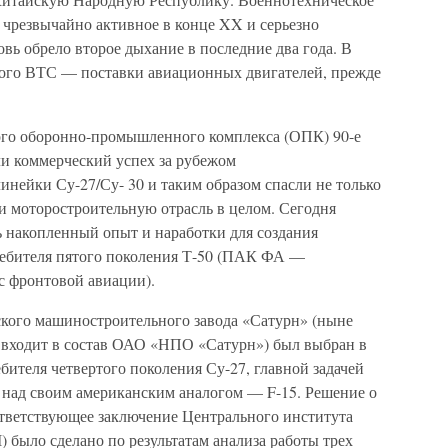
 чрезвычайно активное в конце XX и серьезно
овь обрело второе дыхание в последние два года. В
кого ВТС — поставки авиационных двигателей, прежде
ого оборонно-промышленного комплекса (ОПК) 90-е
и коммерческий успех за рубежом
нейки Су-27/Су- 30 и таким образом спасли не только
и моторостроительную отрасль в целом. Сегодня
 накопленный опыт и наработки для создания
ребителя пятого поколения Т-50 (ПАК ФА —
 фронтовой авиации).
кого машиностроительного завода «Сатурн» (ныне
 входит в состав ОАО «НПО «Сатурн») был выбран в
бителя четвертого поколения Су-27, главной задачей
а над своим американским аналогом — F-15. Решение о
оответствующее заключение Центрального института
было сделано по результатам анализа работы трех