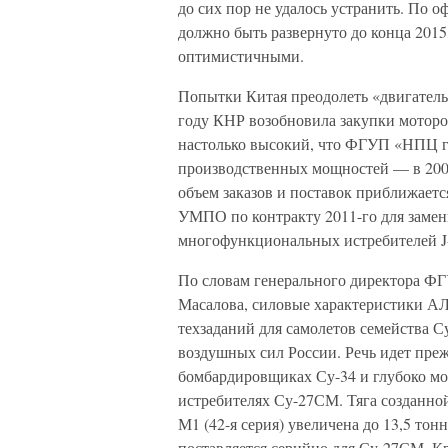
до сих пор не удалось устранить. По 
должно быть развернуто до конца 2015
оптимистичными.
Попытки Китая преодолеть «двигатель
году КНР возобновила закупки моторо
настолько высокий, что ФГУП «НПЦ га
производственных мощностей — в 2009
объем заказов и поставок приближает
УМПО по контракту 2011-го для замен
многофункциональных истребителей J
По словам генерального директора Ф
Масалова, силовые характеристики АЛ
техзаданий для самолетов семейства 
воздушных сил России. Речь идет пре
бомбардировщиках Су-34 и глубоко 
истребителях Су-27СМ. Тяга созданн
М1 (42-я серия) увеличена до 13,5 то
поставляется серийно для Су-27СМ. Кр