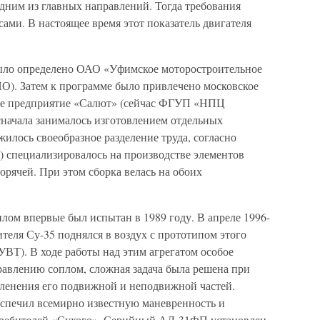
одним из главных направлений. Тогда требования
ами. В настоящее время этот показатель двигателя
ло определено ОАО «Уфимское моторостроительное
). Затем к программе было привлечено московское
ое предприятие «Салют» (сейчас ФГУП «НПЦ
сначала занималось изготовлением отдельных
жилось своеобразное разделение труда, согласно
 специализировалось на производстве элементов
орячей. При этом сборка велась на обоих
ом впервые был испытан в 1989 году. В апреле 1996-
теля Су-35 поднялся в воздух с прототипом этого
УВТ). В ходе работы над этим агрегатом особое
авлению соплом, сложная задача была решена при
ленения его подвижной и неподвижной частей.
еспечил всемирно известную маневренность и
требителей «Сухого». Серийный АЛ-31ФП установлен