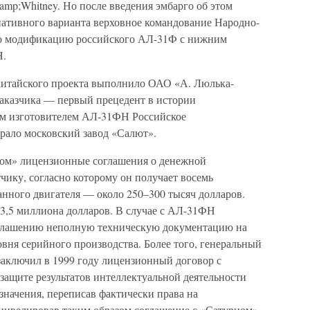
amp;Whitney. Но после введения эмбарго об этом
нативного варианта верховное командование Народно-
ло модификацию российского АЛ-31Ф с нижним
Н.
 китайского проекта выполнило ОАО «А. Люлька-
заказчика — первый прецедент в истории
м изготовителем АЛ-31ФН Российское
рало московский завод «Салют».
ом» лицензионные соглашения о денежной
тчику, согласно которому он получает восемь
анного двигателя — около 250–300 тысяч долларов.
о 3,5 миллиона долларов. В случае с АЛ-31ФН
оглашению неполную техническую документацию на
овня серийного производства. Более того, генеральный
аключил в 1999 году лицензионный договор с
защите результатов интеллектуальной деятельности
значения, переписав фактически права на
 нивелировав таким образом соглашение с «Сатурном»,