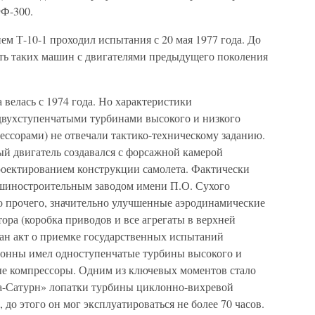
9Ф-300.
м Т-10-1 проходил испытания с 20 мая 1977 года. До
ять таких машин с двигателями предыдущего поколения
 велась с 1974 года. Но характеристики
двухступенчатыми турбинами высокого и низкого
ссорами) не отвечали тактико-техническому заданию.
й двигатель создавался с форсажной камерой
роектированием конструкции самолета. Фактически
шиностроительным заводом имени П.О. Сухого
го прочего, значительно улучшенные аэродинамические
ора (коробка приводов и все агрегаты в верхней
исан акт о приемке государственных испытаний
тонны имел одноступенчатые турбины высокого и
ые компрессоры. Одним из ключевых моментов стало
а-Сатурн» лопатки турбины циклонно-вихревой
 до этого он мог эксплуатироваться не более 70 часов.