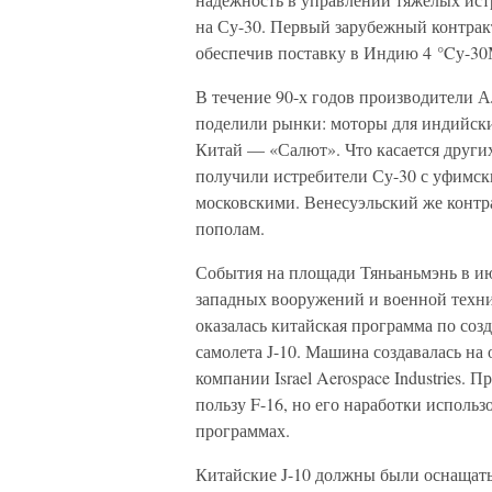
на Су-30. Первый зарубежный контра
обеспечив поставку в Индию 4 °Cу-30
В течение 90-х годов производители
поделили рынки: моторы для индийски
Китай — «Салют». Что касается други
получили истребители Су-30 с уфимс
московскими. Венесуэльский же контр
пополам.
События на площади Тяньаньмэнь в ию
западных вооружений и военной техник
оказалась китайская программа по со
самолета J-10. Машина создавалась на 
компании Israel Aerospace Industries.
пользу F-16, но его наработки исполь
программах.
Китайские J-10 должны были оснащать