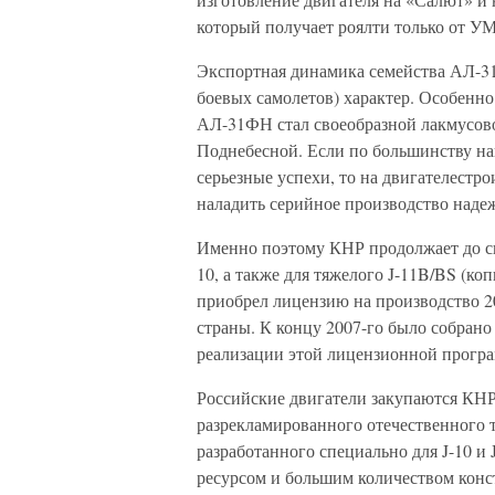
который получает роялти только от У
Экспортная динамика семейства АЛ-31
боевых самолетов) характер. Особенно
АЛ-31ФН стал своеобразной лакмусово
Поднебесной. Если по большинству н
серьезные успехи, то на двигателестр
наладить серийное производство надеж
Именно поэтому КНР продолжает до си
10, а также для тяжелого J-11B/BS (ко
приобрел лицензию на производство 20
страны. К концу 2007-го было собрано
реализации этой лицензионной програм
Российские двигатели закупаются КН
разрекламированного отечественного 
разработанного специально для J-10 и 
ресурсом и большим количеством конс