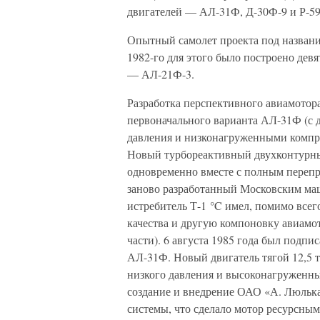
двигателей — АЛ-31Ф, Д-30Ф-9 и Р-5
Опытный самолет проекта под название
1982-го для этого было построено дев
— АЛ-21Ф-3.
Разработка перспективного авиамотора
первоначального варианта АЛ-31Ф (с 
давления и низконагруженными компре
Новый турбореактивный двухконтурны
одновременно вместе с полным переп
заново разработанный Московским ма
истребитель Т-1 °C имел, помимо все
качества и другую компоновку авиамот
части). 6 августа 1985 года был подп
АЛ-31Ф. Новый двигатель тягой 12,5 
низкого давления и высоконагруженн
создание и внедрение ОАО «А. Люльк
системы, что сделало мотор ресурсным,