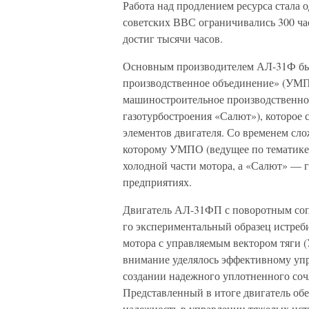
Работа над продлением ресурса стала 
советских ВВС ограничивались 300 час
достиг тысячи часов.
Основным производителем АЛ-31Ф бы
производственное объединение» (УМПО
машиностроительное производственн
газотурбостроения «Салют»), которое 
элементов двигателя. Со временем сло
которому УМПО (ведущее по тематике)
холодной части мотора, а «Салют» — г
предприятиях.
Двигатель АЛ-31ФП с поворотным сопл
го экспериментальный образец истреби
мотора с управляемым вектором тяги (
внимание уделялось эффективному упр
создании надежного уплотненного соч
Представленный в итоге двигатель об
надежность в управлении тяжелых ис