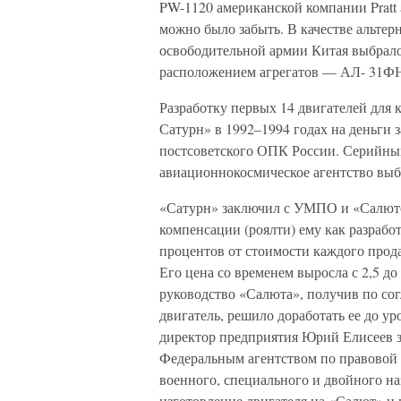
PW-1120 американской компании Pratt 
можно было забыть. В качестве альтер
освободительной армии Китая выбра
расположением агрегатов — АЛ- 31Ф
Разработку первых 14 двигателей для
Сатурн» в 1992–1994 годах на деньги 
постсоветского ОПК России. Серийны
авиационнокосмическое агентство выб
«Сатурн» заключил с УМПО и «Салют
компенсации (роялти) ему как разрабо
процентов от стоимости каждого прод
Его цена со временем выросла с 2,5 д
руководство «Салюта», получив по с
двигатель, решило доработать ее до ур
директор предприятия Юрий Елисеев з
Федеральным агентством по правовой 
военного, специального и двойного на
изготовление двигателя на «Салют» и