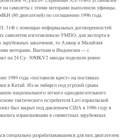
кт на самолеты с этими моторами выполнили уфимцы,
МКИ (80 двигателей) по соглашению 1996 года.
 АЛ- 31Ф с помощью неформальных договоренностей
х самолетов изготавливало УМПО, для экспорта в
х зарубежных заказчиков, то Алжир и Малайзия
кими моторами, Вьетнам и Индонезия — с
акт на 24 Су- 30MKV2 заводы поделили ровно
не 1989 года «поставили крест» на поставках
и в Китай. Из-за эмбарго под угрозой срыва
зданию национального легкого однодвигательного
основе тактического истребителя Lavi израильской
 Проект был закрыт под давлением США в 1986 году в
зовались израильтянами в совместных зарубежных
ся специально разрабатывавшимся для них двигателем