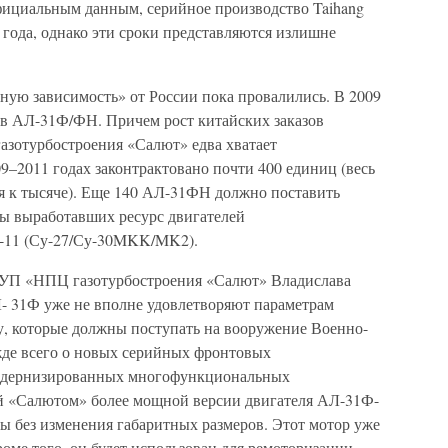
официальным данным, серийное производство Taihang
 года, однако эти сроки представляются излишне
ную зависимость» от России пока провалились. В 2009
в АЛ-31Ф/ФН. Причем рост китайских заказов
зотурбостроения «Салют» едва хватает
–2011 годах законтрактовано почти 400 единиц (весь
ся к тысяче). Еще 140 АЛ-31ФН должно поставить
ы выработавших ресурс двигателей
-11 (Су-27/Су-30MKK/MK2).
ГУП «НПЦ газотурбостроения «Салют» Владислава
- 31Ф уже не вполне удовлетворяют параметрам
Су, которые должны поступать на вооружение Военно-
жде всего о новых серийных фронтовых
модернизированных многофункциональных
ой «Салютом» более мощной версии двигателя АЛ-31Ф-
нны без изменения габаритных размеров. Этот мотор уже
оме того, он будет использован для ремоторизации