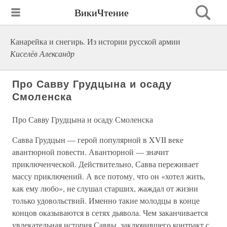
ВикиЧтение
Канарейка и снегирь. Из истории русской армии
Киселёв Александр
Про Савву Грудцына и осаду
Смоленска
Про Савву Грудцына и осаду Смоленска
Савва Грудцын — герой популярной в XVII веке
авантюрной повести. Авантюрной — значит
приключенческой. Действительно, Савва переживает
массу приключений. А все потому, что он «хотел жить,
как ему любо», не слушал старших, жаждал от жизни
только удовольствий. Именно такие молодцы в конце
концов оказываются в сетях дьявола. Чем заканчивается
увлекательная история Саввы, заключившего контракт с