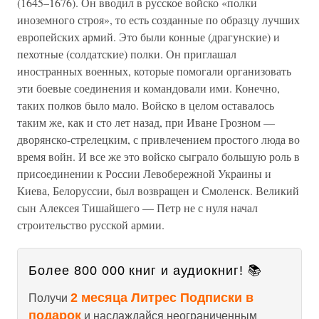
(1645–1676). Он вводил в русское войско «полки
иноземного строя», то есть созданные по образцу лучших
европейских армий. Это были конные (драгунские) и
пехотные (солдатские) полки. Он приглашал
иностранных военных, которые помогали организовать
эти боевые соединения и командовали ими. Конечно,
таких полков было мало. Войско в целом оставалось
таким же, как и сто лет назад, при Иване Грозном —
дворянско-стрелецким, с привлечением простого люда во
время войн. И все же это войско сыграло большую роль в
присоединении к России Левобережной Украины и
Киева, Белоруссии, был возвращен и Смоленск. Великий
сын Алексея Тишайшего — Петр не с нуля начал
строительство русской армии.
Более 800 000 книг и аудиокниг! 📚
2 месяца Литрес Подписки в
Получи
подарок
и наслаждайся неограниченным