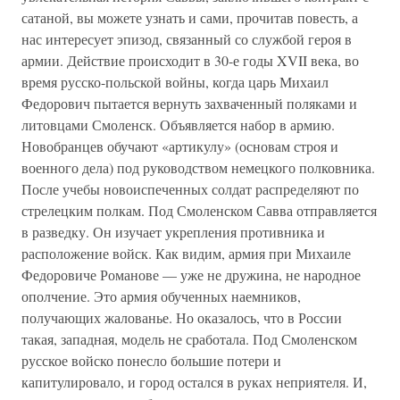
сатаной, вы можете узнать и сами, прочитав повесть, а
нас интересует эпизод, связанный со службой героя в
армии. Действие происходит в 30-е годы XVII века, во
время русско-польской войны, когда царь Михаил
Федорович пытается вернуть захваченный поляками и
литовцами Смоленск. Объявляется набор в армию.
Новобранцев обучают «артикулу» (основам строя и
военного дела) под руководством немецкого полковника.
После учебы новоиспеченных солдат распределяют по
стрелецким полкам. Под Смоленском Савва отправляется
в разведку. Он изучает укрепления противника и
расположение войск. Как видим, армия при Михаиле
Федоровиче Романове — уже не дружина, не народное
ополчение. Это армия обученных наемников,
получающих жалованье. Но оказалось, что в России
такая, западная, модель не сработала. Под Смоленском
русское войско понесло большие потери и
капитулировало, и город остался в руках неприятеля. И,