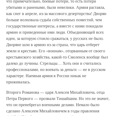
что примечательно, боевые потери, то есть потери
убитыми и ранеными, были невелики. Армия растаяла,
как снег в апреле, из-за массового дезертирства! Дворян
больше волновала судьба собственных поместий, чем
государственные интересы, а вместе с ними покидали
армию и приведенные ими люди. Объединяющей всех
идеи, за которую стоило сражаться, у русских не было.
Дворяне шли в армию из-за страха, что царь отберет
земли и крестьян. Его «воинам», оторванным от своего
крестьянского хозяйства, какой-то Смоленск вообще был
далеко до лучины. Стрельцы… Хоть они и считались
профессионалами, но воевать за деньги — не в русском
характере. Наемная армия в России никак не
приживалась.
Второго Романова — царя Алексея Михайловича, отца
Петра Первого — прозвали Тишайшим. Но это не значит,
что он пренебрегал военными делами. Немало было
сделано Алексеем Михайловичем в годы правления