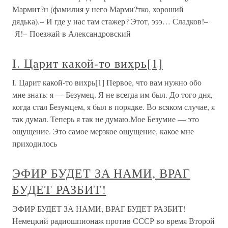
Мармит?н (фамилия у него Марми?тко, хороший
дядька).– И где у нас там стажер? Этот, эээ… Сладков!–
Я!– Поезжай в Александровский
I. Царит какой-то вихрь[1]
I. Царит какой-то вихрь[1] Первое, что вам нужно обо
мне знать: я — Безумец. Я не всегда им был. До того дня,
когда стал Безумцем, я был в порядке. Во всяком случае, я
так думал. Теперь я так не думаю.Мое Безумие — это
ощущение. Это самое мерзкое ощущение, какое мне
приходилось
ЭФИР БУДЕТ ЗА НАМИ, ВРАГ
БУДЕТ РАЗБИТ!
ЭФИР БУДЕТ ЗА НАМИ, ВРАГ БУДЕТ РАЗБИТ!
Немецкий радиошпионаж против СССР во время Второй