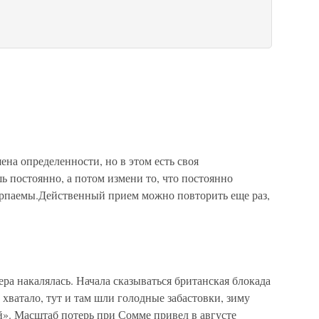
на определенности, но в этом есть своя
ь постоянно, а потом измени то, что постоянно
ерпаемы.Действенный прием можно повторить еще раз,
а накалялась. Начала сказываться британская блокада
 хватало, тут и там шли голодные забастовки, зиму
й». Масштаб потерь при Сомме привел в августе