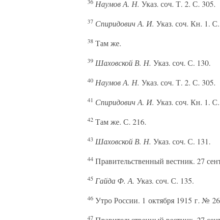
36
Наумов А. Н.
Указ. соч. Т. 2. С. 305.
37
Спиридович А. И.
Указ. соч. Кн. 1. С.
38
Там же.
39
Шаховской В. Н.
Указ. соч. С. 130.
40
Наумов А. Н.
Указ. соч. Т. 2. С. 305.
41
Спиридович А. И.
Указ. соч. Кн. 1. С.
42
Там же. С. 216.
43
Шаховской В. Н.
Указ. соч. С. 131.
44
Правительственный вестник. 27 сентя
45
Гайда Ф. А.
Указ. соч. С. 135.
46
Утро России. 1 октября 1915 г. № 269
47
Правительственный вестник. 27 сентя