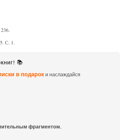
 236.
. С. 1.
книг! 📚
писки в подарок
и наслаждайся
омительным фрагментом.