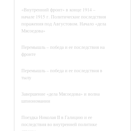
«Внутренний фронт» в конце 1914 –
начале 1915 г. Политические последствия
поражения под Августовом. Начало «дела
Мясоедова»
Перемышль – победа и ее последствия на
фронте
Перемышль – победа и ее последствия в
тылу
Завершение «дела Мясоедова» и волна
шпиономании
Поездка Николая II в Галицию и ее
последствия во внутренней политике