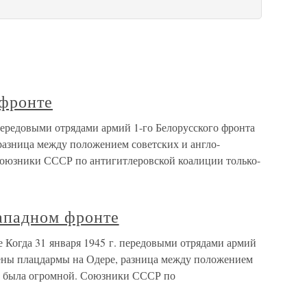
фронте
ередовыми отрядами армий 1-го Белорусского фронта
разница между положением советских и англо-
Союзники СССР по антигитлеровской коалиции только-
ападном фронте
 Когда 31 января 1945 г. передовыми отрядами армий
чены плацдармы на Одере, разница между положением
ск была огромной. Союзники СССР по