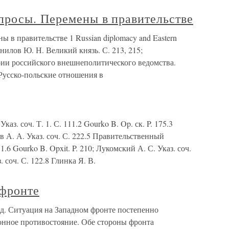
просы. Перемены в правительстве
 в правительстве 1 Russian diplomacy and Eastern
анилов Ю. Н. Великий князь. С. 213, 215;
рии российского внешнеполитического ведомства.
2 Русско-польские отношения в
з. соч. Т. 1. С. 111.2 Gourko B. Op. ск. P. 175.3
в А. А. Указ. соч. С. 222.5 Правительственный
 1.6 Gourko B. Opxit. P. 210; Лукомский А. С. Указ. соч.
. соч. С. 122.8 Глинка Я. В.
фронте
д. Ситуация на Западном фронте постепенно
ионное противостояние. Обе стороны фронта