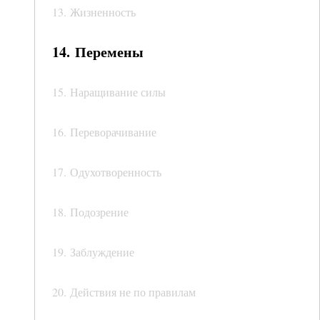
13. Жизненность
14. Перемены
15. Наращивание силы
16. Переворачивание
17. Одухотворенность
18. Подозрение
19. Заблуждение
20. Действия не по правилам