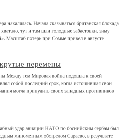
а накалялась. Начала сказываться британская блокада
 хватало, тут и там шли голодные забастовки, зиму
й». Масштаб потерь при Сомме привел в августе
 крутые перемены
ны Между тем Мировая война подошла к своей
тавлял собой последний срок, когда истощившая свои
мания могла принудить своих западных противников
абный удар авиации НАТО по боснийским сербам был
редным минометным обстрелом Сараево, в результате