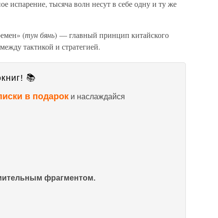
ное испарение, тысяча волн несут в себе одну и ту же
емен» (
тун бянь
) — главный принцип китайского
между тактикой и стратегией.
книг! 📚
писки в подарок
и наслаждайся
омительным фрагментом.