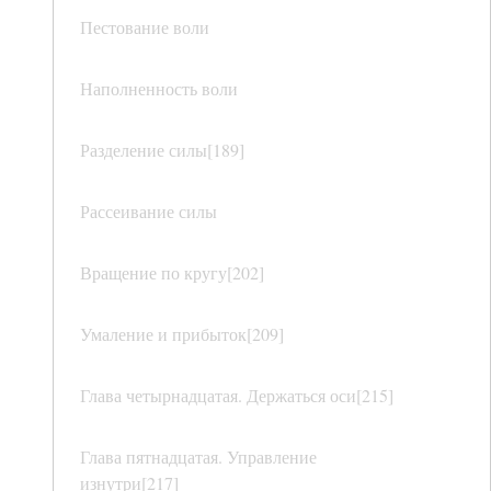
Пестование воли
Наполненность воли
Разделение силы[189]
Рассеивание силы
Вращение по кругу[202]
Умаление и прибыток[209]
Глава четырнадцатая. Держаться оси[215]
Глава пятнадцатая. Управление
изнутри[217]