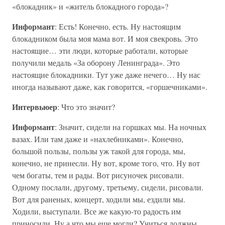
«блокадник» и «житель блокадного города»?
Информант
: Есть! Конечно, есть. Ну настоящим
блокадником была моя мама вот. И моя свекровь. Это
настоящие… эти люди, которые работали, которые
получили медаль «За оборону Ленинграда». Это
настоящие блокадники. Тут уже даже нечего… Ну нас
иногда называют даже, как говорится, «горшечниками».
Интервьюер
: Что это значит?
Информант
: Значит, сидели на горшках мы. На ночных
вазах. Или там даже и «нахлебниками». Конечно,
большой пользы, пользы уж такой для города, мы,
конечно, не принесли. Ну вот, кроме того, что. Ну вот
чем богаты, тем и рады. Вот рисуночек рисовали.
Одному послали, другому, третьему, сидели, рисовали.
Вот для раненых, концерт, ходили мы, ездили мы.
Ходили, выступали. Все же какую-то радость им
приносили. Ну а что мы еще могли? Учиться должны