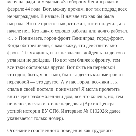
меня наградили медалью «За оборону Ленинграда» в
феврале 44 года. Вот, между прочим, вот так подряд всех
не награждали. В начале. В начале это как бы была
награда. Это не просто знак, кто жил, тот и получил, а в
начале нет. Кто как-то хорошо работал или долго работал.
<…> Понимаете, город-фронт Ленинград, город-фронт.
Когда обстреливали, я вам скажу, это действительно
фронт. Ты уходишь, и ты не знаешь, дойдешь ты до того
угла или не дойдешь. Но вот чем ближе к фронту, тем
все-таки обстановка другая. Вот быть на передовой —
это одно, быть, я не знаю, быть за десять километров от
передовой — это другое. А у нас город, все-таки… я
спала в своей постели, понимаете? Я могла пролететь
вниз через разбомбленный дом, все что хочешь, но, тем
не менее, все-таки это не передовая (Архив Центра
устной истории ЕУ СПб. Интервью № 0102026; далее
указывается только номер).
Осознание собственного поведения как трудового