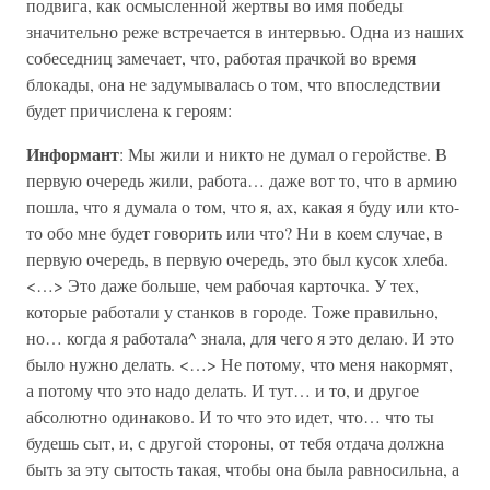
подвига, как осмысленной жертвы во имя победы
значительно реже встречается в интервью. Одна из наших
собеседниц замечает, что, работая прачкой во время
блокады, она не задумывалась о том, что впоследствии
будет причислена к героям:
Информант
: Мы жили и никто не думал о геройстве. В
первую очередь жили, работа… даже вот то, что в армию
пошла, что я думала о том, что я, ах, какая я буду или кто-
то обо мне будет говорить или что? Ни в коем случае, в
первую очередь, в первую очередь, это был кусок хлеба.
<…> Это даже больше, чем рабочая карточка. У тех,
которые работали у станков в городе. Тоже правильно,
но… когда я работала^ знала, для чего я это делаю. И это
было нужно делать. <…> Не потому, что меня накормят,
а потому что это надо делать. И тут… и то, и другое
абсолютно одинаково. И то что это идет, что… что ты
будешь сыт, и, с другой стороны, от тебя отдача должна
быть за эту сытость такая, чтобы она была равносильна, а