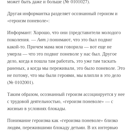
может быть даже и больше (№ 0101027).
Другая информантка разделяет осознанный героизм и
«героизм поневоле»:
Информант: Хорошо, что они (представители молодого
поколения. —
Авт.)
понимают, что это был подвиг
какой-то. Причем мама моя говорила — вот еще не
умерла — что это подвиг поневоле у нас был. Другое
дело, когда я пошла там работать, это уже там таскать
раненых, а когда мы переживали, это было поневоле. Это
не потому, что мы были героями, мы влипли в это дело
(№ 0102001).
Таким образом, осознанный героизм ассоциируется у нее
с трудовой деятельностью, «героизм поневоле» — с
жизнью в условиях блокады.
Понимание героизма как «героизма поневоле» близко
людям, пережившими блокаду детьми. В их интервью