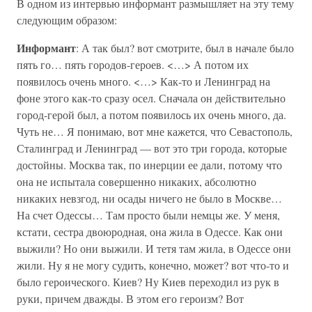
В одном из интервью информант размышляет на эту тему
следующим образом:
Информант
: А так был? вот смотрите, был в начале было
пять го… пять городов-героев. <…> А потом их
появилось очень много. <…> Как-то и Ленинград на
фоне этого как-то сразу осел. Сначала он действительно
город-герой был, а потом появилось их очень много, да.
Чуть не… Я понимаю, вот мне кажется, что Севастополь,
Сталинград и Ленинград — вот это три города, которые
достойны. Москва так, по инерции ее дали, потому что
она не испытала совершенно никаких, абсолютно
никаких невзгод, ни осады ничего не было в Москве…
На счет Одессы… Там просто были немцы же. У меня,
кстати, сестра двоюродная, она жила в Одессе. Как они
выжили? Но они выжили. И тетя там жила, в Одессе они
жили. Ну я не могу судить, конечно, может? вот что-то и
было героического. Киев? Ну Киев переходил из рук в
руки, причем дважды. В этом его героизм? Вот