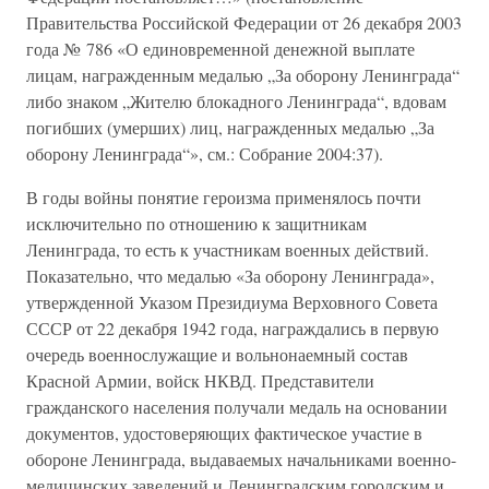
Правительства Российской Федерации от 26 декабря 2003
года № 786 «О единовременной денежной выплате
лицам, награжденным медалью „За оборону Ленинграда“
либо знаком „Жителю блокадного Ленинграда“, вдовам
погибших (умерших) лиц, награжденных медалью „За
оборону Ленинграда“», см.: Собрание 2004:37).
В годы войны понятие героизма применялось почти
исключительно по отношению к защитникам
Ленинграда, то есть к участникам военных действий.
Показательно, что медалью «За оборону Ленинграда»,
утвержденной Указом Президиума Верховного Совета
СССР от 22 декабря 1942 года, награждались в первую
очередь военнослужащие и вольнонаемный состав
Красной Армии, войск НКВД. Представители
гражданского населения получали медаль на основании
документов, удостоверяющих фактическое участие в
обороне Ленинграда, выдаваемых начальниками военно-
медицинских заведений и Ленинградским городским и