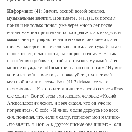
Информант
: (41) Значит, весной возобновились
музыкальные занятия. Понимаете? (41.1) Как потом я
понял и не только понял, уже через много лет после
войны мамина приятельница, которая жила в казарме, и
мама с ней регулярно переписывалась, она мне отдала
письма, которые она из блокады писала ей туда. И там я
нашел ответ, в частности, на вопрос, почему мама так
настойчиво требовала, чтоб я занимался музыкой. И ее
многие осуждали: «Посмотри, на кого он похож? Ну вот
кончится война, вот тогда, пожалуйста, пусть твоей
музыкой и занимается». Вот. (41.2) Мама все-таки
настойчиво… И вот она там пишет о своей сестре: «Леля
еле ходит». Вот об этом умирающем человек: «Иосиф
Александрович лежит, и врач сказал, что он уже не
поправится». О себе: «И лишь я одна держусь изо всех
сил, понимая, что, если я слягу, погибнет мой мальчик».
Это значит, я. Вот. А в другом письме она пишет: «Толя
занимается музыкой, и я на этом очень настаиваю,