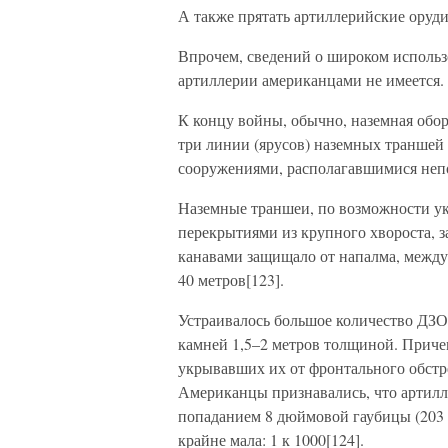
А также прятать артиллерийские оруди
Впрочем, сведений о широком использ
артиллерии американцами не имеется.
К концу войны, обычно, наземная обор
три линии (ярусов) наземных траншей
сооружениями, располагавшимися непо
Наземные траншеи, по возможности ук
перекрытиями из крупного хвороста, з
канавами защищало от напалма, между
40 метров[123].
Устраивалось большое количество ДЗОТ
камней 1,5–2 метров толщиной. Приче
укрывавших их от фронтального обстре
Американцы признавались, что артил
попаданием 8 дюймовой гаубицы (203 
крайне мала: 1 к 1000[124].