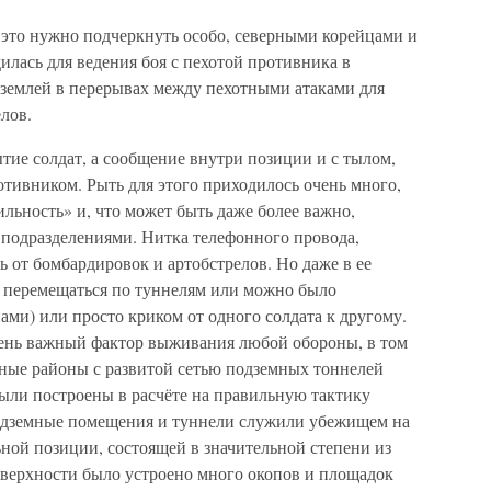
 это нужно подчеркнуть особо, северными корейцами и
илась для ведения боя с пехотой противника в
 землей в перерывах между пехотными атаками для
лов.
тие солдат, а сообщение внутри позиции и с тылом,
отивником. Рыть для этого приходилось очень много,
ильность» и, что может быть даже более важно,
подразделениями. Нитка телефонного провода,
ь от бомбардировок и артобстрелов. Но даже в ее
 перемещаться по туннелям или можно было
ами) или просто криком от одного солдата к другому.
ень важный фактор выживания любой обороны, в том
ные районы с развитой сетью подземных тоннелей
были построены в расчёте на правильную тактику
Подземные помещения и туннели служили убежищем на
ной позиции, состоящей в значительной степени из
верхности было устроено много окопов и площадок