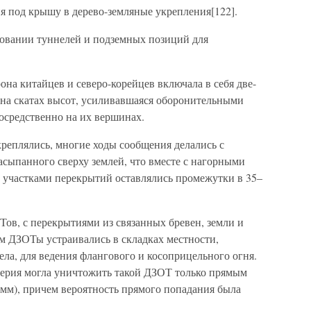
я под крышу в дерево-земляные укрепления[122].
овании туннелей и подземных позиций для
она китайцев и северо-корейцев включала в себя две-
 на скатах высот, усиливавшаяся оборонительными
средственно на их вершинах.
реплялись, многие ходы сообщения делались с
асыпанного сверху землей, что вместе с нагорными
 участками перекрытий оставлялись промежутки в 35–
ов, с перекрытиями из связанных бревен, земли и
м ДЗОТы устраивались в складках местности,
ла, для ведения флангового и косоприцельного огня.
лерия могла уничтожить такой ДЗОТ только прямым
мм), причем вероятность прямого попадания была