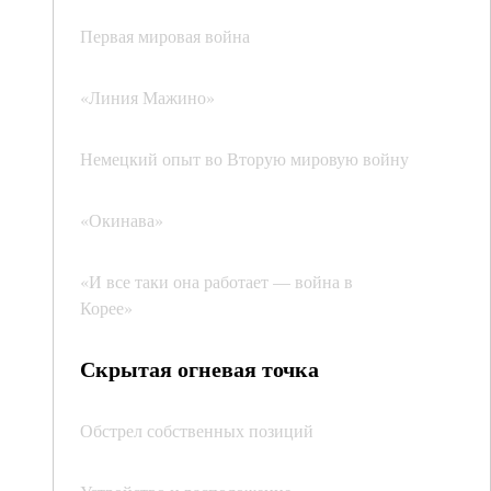
Первая мировая война
«Линия Мажино»
Немецкий опыт во Вторую мировую войну
«Окинава»
«И все таки она работает — война в
Корее»
Скрытая огневая точка
Обстрел собственных позиций