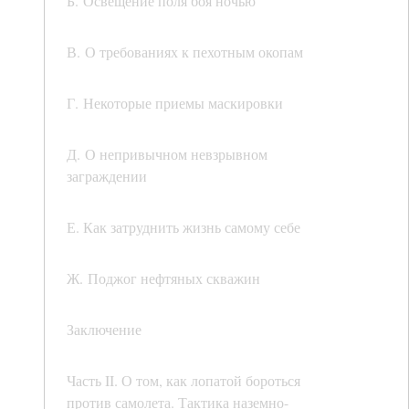
Б. Освещение поля боя ночью
В. О требованиях к пехотным окопам
Г. Некоторые приемы маскировки
Д. О непривычном невзрывном
заграждении
Е. Как затруднить жизнь самому себе
Ж. Поджог нефтяных скважин
Заключение
Часть II. О том, как лопатой бороться
против самолета. Тактика наземно-