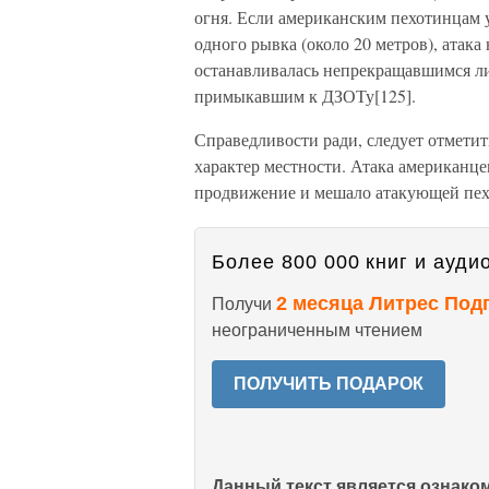
огня. Если американским пехотинцам 
одного рывка (около 20 метров), атак
останавливалась непрекращавшимся ли
примыкавшим к ДЗОТу[125].
Справедливости ради, следует отметит
характер местности. Атака американце
продвижение и мешало атакующей пехо
Более 800 000 книг и аудио
2 месяца Литрес Под
Получи
неограниченным чтением
ПОЛУЧИТЬ ПОДАРОК
Данный текст является ознак