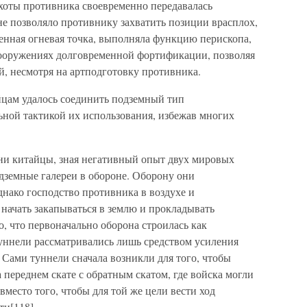
хоты противника своевременно передавалась
е позволяло противнику захватить позиции врасплох,
енная огневая точка, выполняла функцию перископа,
сооружениях долговременной фортификации, позволяя
й, несмотря на артподготовку противника.
цам удалось соединить подземный тип
ной тактикой их использования, избежав многих
ни китайцы, зная негативный опыт двух мировых
дземные галереи в обороне. Оборону они
нако господство противника в воздухе и
начать закапываться в землю и прокладывать
о, что первоначально оборона строилась как
уннели рассматривались лишь средством усиления
. Сами туннели сначала возникли для того, чтобы
переднем скате с обратным скатом, где войска могли
вместо того, чтобы для той же цели вести ход
ти[118].