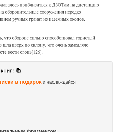
удавалось приблизиться к ДЗОТам на дистанцию
а на оборонительные сооружения нередко
внем ручных гранат из наземных окопов,
ь, что обороне сильно способствовал гористый
в шла вверх по склону, что очень замедляло
те вести огонь[126].
книг! 📚
писки в подарок
и наслаждайся
омительным фрагментом.