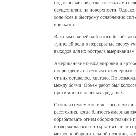
под огневые средства, то есть само в
осуществлять на поверхности. Однако,
ходе боев к быстрому ослаблению сил
войсками.
Важным в корейской и китайской такт
туннелей вели в перекрытые сверху у
выходов для их обстрела американцам
Американские бомбардировки и артоб
повреждения наземным инженерным соо
от них оставалось хватало. По возмож
между боями. Объем работ был колосса
противника в огневых средствах.
Огонь из пулеметов и легкого пехотно
расстояния, когда близость американс
обрабатывать огнем оборонительные 
воздерживалась от открытия огня по п
метров к оборонительной позиции, чт