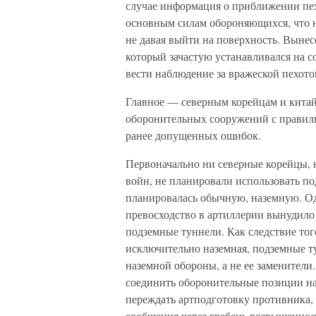
случае информация о приближении пе
основным силам обороняющихся, что н
не давая выйти на поверхность. Вынес
который зачастую устанавливался на 
вести наблюдение за вражеской пехото
Главное — северным корейцам и китай
оборонительных сооружений с правиль
ранее допущенных ошибок.
Первоначально ни северные корейцы, 
войн, не планировали использовать по
планировалась обычную, наземную. Од
превосходство в артиллерии вынудило 
подземные туннели. Как следствие тог
исключительно наземная, подземные т
наземной обороны, а не ее заменители
соединить оборонительные позиции на 
переждать артподготовку противника, 
сообщения через гребень возвышеннос