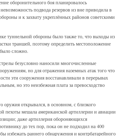
едение оборонительного боя планировалось
 невозможность подвода резервов из вне приводила в
 обороны и к захвату укреплённых районов советскими
ике туннельной обороны было также то, что выходы из
частки траншей, поэтому определить местоположение
 было сложно.
стрелы безусловно наносили многочисленные
ружениям, но для отражения наземных атак того что
ности эти сооружения восстанавливали в перерывах
льным, но это неизбежная плата за превосходство
го оружия открывался, в основном, с близкого
кой пехоты мешала американской артиллерии и авиации
позиции; даже артиллерия обороняющихся
ротивнику до тех пор, пока он не подходил на 400
обы избежать раннего обнаружения и контрбатарейного