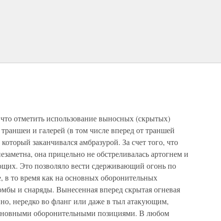
что отметить использование выносных (скрытых)
 траншеи и галерей (в том числе вперед от траншей
который заканчивался амбразурой. За счет того, что
незаметна, она прицельно не обстреливалась артогнем и
ющих. Это позволяло вести сдерживающий огонь по
 в то время как на основных оборонительных
омбы и снаряды. Вынесенная вперед скрытая огневая
но, нередко во фланг или даже в тыл атакующим,
 основными оборонительными позициями. В любом