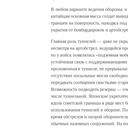
В любом варианте ведения обороны, и
китайцам основная масса солдат вывод
траншеи на поверхность, находясь под
укрытия от бомбардировок и артобстре
Главная роль туннелей — даже не укры
несмотря на артобстрел, ведущийся пр
но у войск появлялась «подземная моб
устойчивая связь с поддерживающими 
проложенная в туннеле, не прерывалас
отсутствие посыльные могли свободно
передавать сообщения свистками (горн
Возможность подводить резервы — оч
числе туннельной. Японские укреплён
вдоль советской границы в ряде мест 
использования туннелей в обороне. 
время обстрелов и опорой оборонитель
обычных наземных сооружений. На по