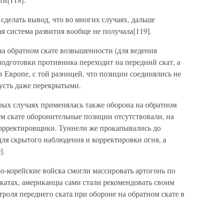
делать вывод, что во многих случаях, дальше
 система развития вообще не получала[119].
на обратном скате возвышенности (для ведения
подготовки противника переходит на передний скат, а
в Европе, с той разницей, что позиции соединялись не
усть даже перекрытыми.
рых случаях применялась также оборона на обратном
нем скате оборонительные позиции отсутствовали, на
корректировщики. Туннели же прокапывались до
для скрытого наблюдения и корректировки огня, а
].
ро-корейские войска смогли массировать артогонь по
катах, американцы сами стали рекомендовать своим
троля переднего ската при обороне на обратном скате в